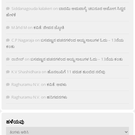
Siddanagouda kalakeri
on
ಬಾದಮಿ ಅಮವಾಸ್ಯೆ: ಚಬನೂರ ಅಮೋಗ ಸಿದ್ದನ
ಹೇಳಿಕೆ
M âñd M
on
ಕವಿತೆ: ಜೀವನ ಜ್ಯೋತಿ
C.P.Nagaraja
on
ಬಸವಣ್ಣನ ವಚನಗಳಿಂದ ಆಯ್ದ ಸಾಲುಗಳ ಓದು – 13ನೆಯ
ಕಂತು
ರಾಜೀವ್
on
ಬಸವಣ್ಣನ ವಚನಗಳಿಂದ ಆಯ್ದ ಸಾಲುಗಳ ಓದು – 13ನೆಯ ಕಂತು
K.V Shashidhara
on
ಹೊನಲುವಿಗೆ 11 ವರುಶ ತುಂಬಿದ ನಲಿವು
Raghuramu N.V.
on
ಕವಿತೆ: ಅವಳು
Raghuramu N.V.
on
ಹನಿಗವನಗಳು
ಹಳೆಯವು
ಹಳೆಯವು