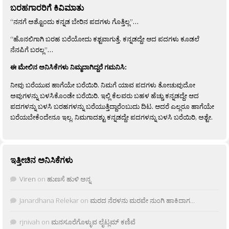
ಬರಹಗಾರರಿಗೆ ಕಿವಿಮಾತು
“ನನಗೆ ಅಶ್ಟೊಂದು ಕನ್ನಡ ಬೇರಿನ ಪದಗಳು ಗೊತ್ತಿಲ್ಲ”…
“ಹೊನಲಿಗಾಗಿ ಬರಹ ಬರೆಯೋದು ಕಶ್ಟವಾಗುತ್ತೆ. ಕನ್ನಡದ್ದೇ ಆದ ಪದಗಳು ಕೂಡಲೆ
ನೆನಪಿಗೆ ಬರಲ್ಲ”…
ಈ ಮೇಲಿನ ಅನಿಸಿಕೆಗಳು ನಿಮ್ಮದಾಗಿದ್ದರೆ ಗಮನಿಸಿ:
ನೀವು ಬರೆಯುವ ಹಾಗೆಯೇ ಬರೆಯಿರಿ. ನಿಮಗೆ ಯಾವ ಪದಗಳು ತೋಚುವುದೋ
ಅವುಗಳನ್ನು ಬಳಸಿಕೊಂಡೇ ಬರೆಯಿರಿ. ಇಲ್ಲಿ ಕೆಲವರು ಬಹಳ ಹೆಚ್ಚು ಕನ್ನಡದ್ದೇ ಆದ
ಪದಗಳನ್ನು ಬಳಸಿ ಬರಹಗಳನ್ನು ಬರೆಯುತ್ತಿದ್ದಾರೆಂಬುದು ದಿಟ. ಆದರೆ ಎಲ್ಲರೂ ಹಾಗೆಯೇ
ಬರೆಯಬೇಕೆಂದೇನೂ ಇಲ್ಲ. ನಿಮಗಾದಶ್ಟು ಕನ್ನಡದ್ದೇ ಪದಗಳನ್ನು ಬಳಸಿ ಬರೆಯಿರಿ, ಅಶ್ಟೇ.
ಇತ್ತೀಚಿನ ಅನಿಸಿಕೆಗಳು
Viren
on
ಹುಣಸೆ ಹುಳಿ ಅನ್ನ
Janardhana Relekar
on
ಮರದ ನೆರಳನು ಮರವೇ ನುಂಗಿ ಹಾಕಿದಾಗ…
rjnivah
on
ಮನಸೂರೆಗೊಳ್ಳುವ ಲೈಟ್ಲಮ್ ಕಣಿವೆ