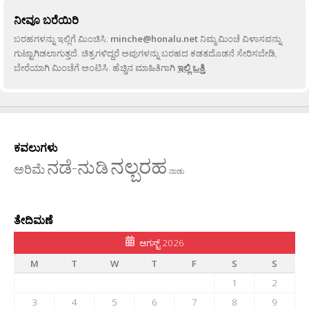
ನೀವೂ ಬರೆಯಿರಿ
ಬರಹಗಳನ್ನು ಇಲ್ಲಿಗೆ ಮಿಂಚಿಸಿ:
minche@honalu.net
ನಿಮ್ಮ ಮಿಂಚೆ ವಿಳಾಸವನ್ನು
ಗುಟ್ಟಾಗಿಡಲಾಗುತ್ತದೆ. ಚಿತ್ರಗಳಿದ್ದರೆ ಅವುಗಳನ್ನು ಬರಹದ ಕಡತದೊಡನೆ ಸೇರಿಸಬೇಡಿ,
ಬೇರೆಯಾಗಿ ಮಿಂಚೆಗೆ ಅಂಟಿಸಿ. ಹೆಚ್ಚಿನ ಮಾಹಿತಿಗಾಗಿ
ಇಲ್ಲಿ ಒತ್ತಿ
.
ಕವಲುಗಳು
ನಲ್ಬರಹ
ನಡೆ-ನುಡಿ
ಅರಿಮೆ
ನಾಡು
ತೇದಿಮಣೆ
ಆಗಸ್ಟ್ 2026
M
T
W
T
F
S
S
1
2
3
4
5
6
7
8
9