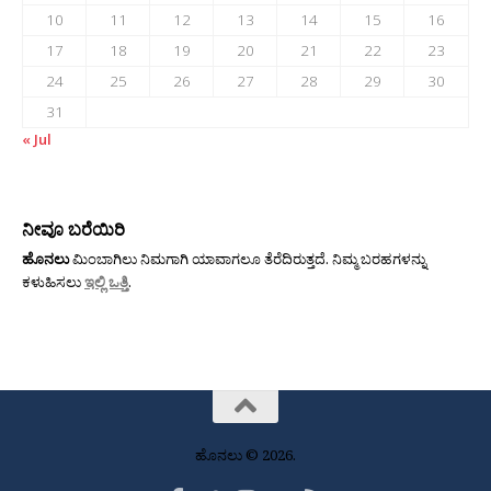
10
11
12
13
14
15
16
17
18
19
20
21
22
23
24
25
26
27
28
29
30
31
« Jul
ನೀವೂ ಬರೆಯಿರಿ
ಹೊನಲು
ಮಿಂಬಾಗಿಲು ನಿಮಗಾಗಿ ಯಾವಾಗಲೂ ತೆರೆದಿರುತ್ತದೆ. ನಿಮ್ಮ ಬರಹಗಳನ್ನು
ಕಳುಹಿಸಲು
ಇಲ್ಲಿ ಒತ್ತಿ
.
ಹೊನಲು © 2026.