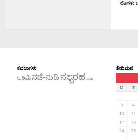
ಹೊಸತು ಒಂ
ಕವಲುಗಳು
ತೇದಿಮಣೆ
ನಲ್ಬರಹ
ನಡೆ-ನುಡಿ
ಅರಿಮೆ
ನಾಡು
M
T
3
4
10
11
17
18
24
25