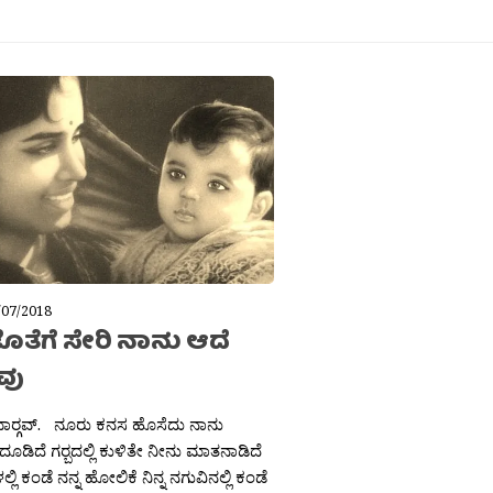
/07/2018
 ಜೊತೆಗೆ ಸೇರಿ ನಾನು ಆದೆ
ವು
ಬಾರ‍್ಗವ್. ನೂರು ಕನಸ ಹೊಸೆದು ನಾನು
ಡಿದೆ ಗರ‍್ಬದಲ್ಲಿ ಕುಳಿತೇ ನೀನು ಮಾತನಾಡಿದೆ
ಲ್ಲಿ ಕಂಡೆ ನನ್ನ ಹೋಲಿಕೆ ನಿನ್ನ ನಗುವಿನಲ್ಲಿ ಕಂಡೆ