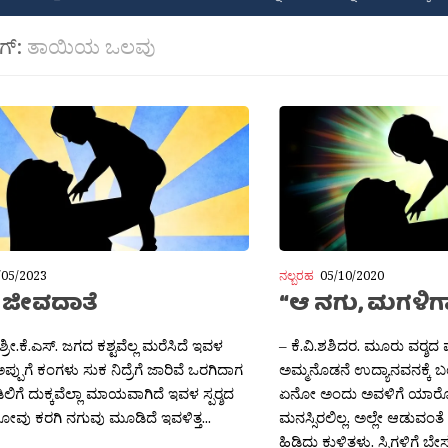
ಾಗ್:
ತಾಯಿಯ ಒಲವು
/05/2023
ನಲ್ಬರಹ
05/10/2020
: ಜೀವದಾತೆ
“ಆ ನಗು, ಮಗಳಿಗಾ
್ರೀ.ಕೆ.ಎಸ್. ಜಗದ ಕಶ್ಟವೆಲ್ಲ ಮರೆಸಿದೆ ಇವಳ
– ಕೆ.ವಿ.ಶಶಿದರ. ಮೂರು ವರ‍್ಶದ ಪು
ಪ್ಪುಗೆ ಕಂಗಳು ಸುಕ ನಿದ್ರೆಗೆ ಜಾರಿವೆ ಒರಗಿದಾಗ
ಅಮ್ಮನೊಡನೆ ಉದ್ಯಾನವನಕ್ಕೆ 
ಗೆ ದುಕ್ಕವೆಲ್ಲಾ ಮಾಯವಾಗಿದೆ ಇವಳ ಸ್ಪರ‍್ಶದ
ಏನೋ ಅಂದು ಅವಳಿಗೆ ಯಾರ
ನೋವು ಕರಗಿ ನಗುವು ಮೂಡಿದೆ ಇವಳಿತ್ತ...
ಮನಸ್ಸಿರಲಿಲ್ಲ. ಅಲ್ಲೇ ಆಡುವಂ
ಹಿಡಿದು ಕುಳಿತಳು. ಸ್ನಿಗ್ದಳಿಗೆ ಬ