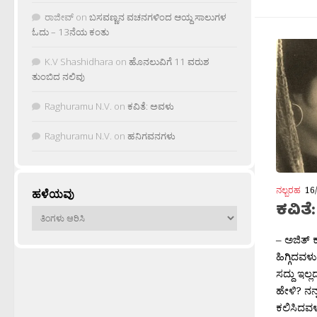
ರಾಜೀವ್
on
ಬಸವಣ್ಣನ ವಚನಗಳಿಂದ ಆಯ್ದ ಸಾಲುಗಳ
ಓದು – 13ನೆಯ ಕಂತು
K.V Shashidhara
on
ಹೊನಲುವಿಗೆ 11 ವರುಶ
ತುಂಬಿದ ನಲಿವು
Raghuramu N.V.
on
ಕವಿತೆ: ಅವಳು
Raghuramu N.V.
on
ಹನಿಗವನಗಳು
ನಲ್ಬರಹ
16
ಹಳೆಯವು
ಕವಿತೆ:
ಹಳೆಯವು
– ಅಜಿತ್ ಕ
ಹಿಗ್ಗಿದವ
ಸದ್ದು ಇಲ
ಹೇಳಿ? ನನ್
ಕಲಿಸಿದವಳು