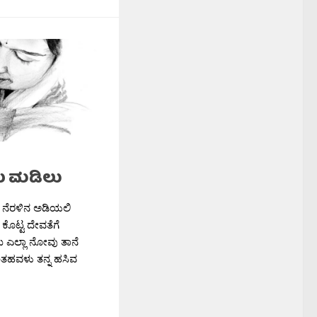
 ಮಡಿಲು
 ನೆರಳಿನ ಅಡಿಯಲಿ
ೊಟ್ಟ ದೇವತೆಗೆ
ರು ಎಲ್ಲಾ ನೋವು ತಾನೆ
ತಹವಳು ತನ್ನ ಹಸಿವ