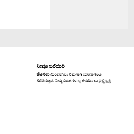
ನೀವೂ ಬರೆಯಿರಿ
ಹೊನಲು
ಮಿಂಬಾಗಿಲು ನಿಮಗಾಗಿ ಯಾವಾಗಲೂ
ತೆರೆದಿರುತ್ತದೆ. ನಿಮ್ಮ ಬರಹಗಳನ್ನು ಕಳುಹಿಸಲು
ಇಲ್ಲಿ ಒತ್ತಿ
.