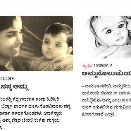
ನಲ್ಬರಹ
30/09/2018
ಅಮ್ಮನೊಲುಮೆಯ
/03/2019
 ನನ್ನ ಅಮ್ಮ
– ಅಮುಬಾವಜೀವಿ. ಅಮ್ಮನೆಂಬ
ನಾನೊಂದು ಚಿಗುರು ಈ ಬದುಕು ಕ
ುಲಕರ‍್ಣಿ. ಗೆದ್ದ ಪದಕಗಳ ಕಂಡು ಹಿರಿಹಿರಿ
ನಾವಿಟ್ಟಿಹೆವು ಅಮ್ಮ ಎಂಬ ಹೆಸ
ಳು ಬಿದ್ದಾಗ ಪಾದಗಳ ದೂಳು ಕೊಡವಿದವಳು ನನ್ನ
ನುಂಗಿ ನಗುತಲಿರುವ ಮಗುವಿನಂ
್ಲದಾದಾಗ ಕಳವಳಗೊಂಡವಳು ಅವಳಿನ್ನಾರು
ತೋರಗೊಡದೆ ಎಲ್ಲರ...
ನ ಅಮ್ಮ ಬೆತ್ತದ ಚೇರಲಿ ಕುಳಿತು ಮಗ್ಗಿಯ
...