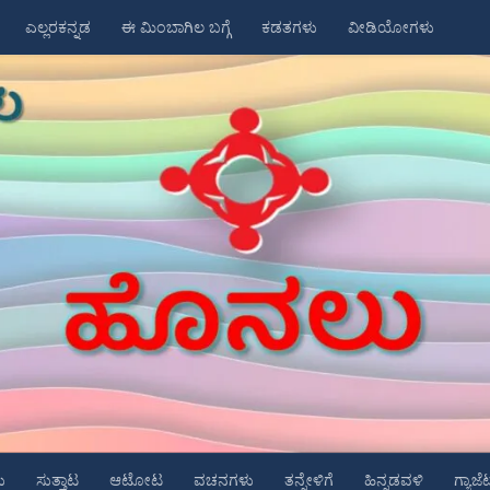
ಎಲ್ಲರಕನ್ನಡ
ಈ ಮಿಂಬಾಗಿಲ ಬಗ್ಗೆ
ಕಡತಗಳು
ವೀಡಿಯೋಗಳು
ು
ಸುತ್ತಾಟ
ಆಟೋಟ
ವಚನಗಳು
ತನ್ನೇಳಿಗೆ
ಹಿನ್ನಡವಳಿ
ಗ್ಯಾಜೆ