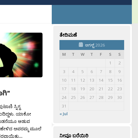
ತೇದಿಮಣೆ
ಆಗಸ್ಟ್ 2026
M
T
W
T
F
S
S
1
2
3
4
5
6
7
8
9
10
11
12
13
14
15
16
17
18
19
20
21
22
23
ಗಿ”
24
25
26
27
28
29
30
ಟಾಣಿ ಸ್ನಿಗ್ದ
31
ಬಂದಿದ್ದಳು. ಯಾಕೋ
« Jul
ೊಡನೆಯೂ ಆಡುವ
ತೆ ಹೇಳಿದ ಅವರಮ್ಮ ಮೂಲೆ
ನೀವೂ ಬರೆಯಿರಿ
ೇಸರವಾಯಿತು....