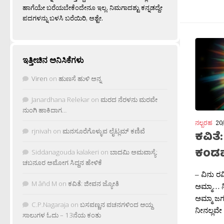
ಹಾಗೆಯೇ ಬರೆಯಬೇಕೆಂದೇನೂ ಇಲ್ಲ. ನಿಮಗಾದಶ್ಟು ಕನ್ನಡದ್ದೇ
ಪದಗಳನ್ನು ಬಳಸಿ ಬರೆಯಿರಿ, ಅಶ್ಟೇ.
ಇತ್ತೀಚಿನ ಅನಿಸಿಕೆಗಳು
Viren
on
ಹುಣಸೆ ಹುಳಿ ಅನ್ನ
Janardhana Relekar
on
ಮರದ ನೆರಳನು ಮರವೇ
ನುಂಗಿ ಹಾಕಿದಾಗ…
ನಲ್ಬರಹ
20
rjnivah
on
ಮನಸೂರೆಗೊಳ್ಳುವ ಲೈಟ್ಲಮ್ ಕಣಿವೆ
ಕವಿತೆ
ಕಂಡ
Siddanagouda kalakeri
on
ಬಾದಮಿ ಅಮವಾಸ್ಯೆ:
ಚಬನೂರ ಅಮೋಗ ಸಿದ್ದನ ಹೇಳಿಕೆ
– ವಿನು ರ
M âñd M
on
ಕವಿತೆ: ಜೀವನ ಜ್ಯೋತಿ
ಅಮ್ಮಾ… ನ
ಅಮ್ಮಾ ಜಗ
C.P.Nagaraja
on
ಬಸವಣ್ಣನ ವಚನಗಳಿಂದ ಆಯ್ದ
ನೀನಲ್ಲವೇ 
ಸಾಲುಗಳ ಓದು – 13ನೆಯ ಕಂತು