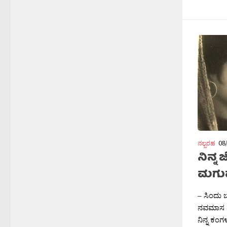
ನಲ್ಬರಹ
08
ನಿನ್ನ
ಮಗು
– ಸಿಂದು 
ನವಮಾಸ ದೂ
ನಿನ್ನ ಕಂಗಳ