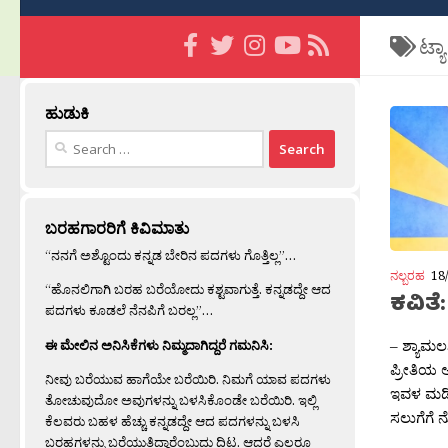
ಟ್ಯ
ಹುಡುಕಿ
Search
for:
ಬರಹಗಾರರಿಗೆ ಕಿವಿಮಾತು
“ನನಗೆ ಅಶ್ಟೊಂದು ಕನ್ನಡ ಬೇರಿನ ಪದಗಳು ಗೊತ್ತಿಲ್ಲ”…
ನಲ್ಬರಹ
18
“ಹೊನಲಿಗಾಗಿ ಬರಹ ಬರೆಯೋದು ಕಶ್ಟವಾಗುತ್ತೆ. ಕನ್ನಡದ್ದೇ ಆದ
ಕವಿತೆ
ಪದಗಳು ಕೂಡಲೆ ನೆನಪಿಗೆ ಬರಲ್ಲ”…
– ಶ್ಯಾಮಲಶ
ಈ ಮೇಲಿನ ಅನಿಸಿಕೆಗಳು ನಿಮ್ಮದಾಗಿದ್ದರೆ ಗಮನಿಸಿ:
ಪ್ರೀತಿಯ ಅ
ನೀವು ಬರೆಯುವ ಹಾಗೆಯೇ ಬರೆಯಿರಿ. ನಿಮಗೆ ಯಾವ ಪದಗಳು
ಇವಳ ಮಡಿಲಿ
ತೋಚುವುದೋ ಅವುಗಳನ್ನು ಬಳಸಿಕೊಂಡೇ ಬರೆಯಿರಿ. ಇಲ್ಲಿ
ಸಲುಗೆಗೆ 
ಕೆಲವರು ಬಹಳ ಹೆಚ್ಚು ಕನ್ನಡದ್ದೇ ಆದ ಪದಗಳನ್ನು ಬಳಸಿ
ಬರಹಗಳನ್ನು ಬರೆಯುತ್ತಿದ್ದಾರೆಂಬುದು ದಿಟ. ಆದರೆ ಎಲ್ಲರೂ