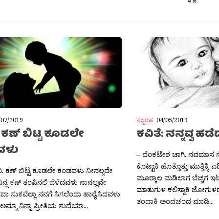
/07/2019
ನಲ್ಬರಹ
04/05/2019
: ಕಣ್ ಬಿಟ್ಟ ಕೂಡಲೇ
ಕವಿತೆ: ನನ್ನವ್ವ ಹಡೆ
ವಳು
– ವೆಂಕಟೇಶ ಚಾಗಿ. ನವಮಾಸ
ಕೊಟ್ಟಾಕಿ ಹೊತ್ತೊತ್ತು ಮುತ್ತಿಕ್ಕಿ
ವಿ. ಕಣ್ ಬಿಟ್ಟ ಕೂಡಲೇ ಕಂಡವಳು ನೀನಲ್ಲವೇ
ಮೂರ‍್ಕಾಲ ಮಡಿಲಾಗ ಬೆಚ್ಚಗ ಇಟ್ಟ
ಿನ್ನ ಕಣ್ ತಂಪಿನಲಿ ಬೆಳೆದವಳು ನಾನಲ್ಲವೇ
ಮಾತುಗುಳ ಕಲಿಸ್ದಾಕಿ ಜೋಗುಳದ 
ದಾ ಸುಕವೆಲ್ಲಾ ನನಗೆ ಸಿಗಲೆಂದು ಹಾರೈಸಿದವಳು
ತಂದಾಕಿ ಅಂದಚಂದ ಮಾಡಿ...
ಅಮ್ಮಾ ನಿನ್ನಾ ಪ್ರೀತಿಯ ಸುದೆಯಾ...