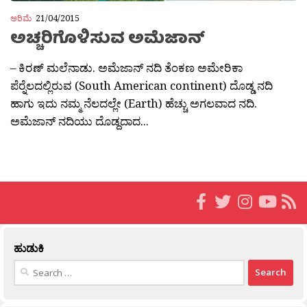
ಅರಿಮೆ
21/04/2015
ಅಚ್ಚರಿಗೊಳಿಸುವ ಅಮೆಜಾನ್
– ಕಿರಣ್ ಮಲೆನಾಡು. ಅಮೆಜಾನ್ ನದಿ ತೆಂಕಣ ಅಮೇರಿಕಾ
ಪೆರ‍್ನೆಲದಲ್ಲಿರುವ (South American continent) ದೊಡ್ಡ ನದಿ
ಹಾಗು ಇದು ನಮ್ಮ ನೆಲದಲ್ಲೇ (Earth) ಹೆಚ್ಚು ಅಗಲವಾದ ನದಿ.
ಅಮೆಜಾನ್ ನದಿಯು ದೊಡ್ದದಾದ...
ಹುಡುಕಿ
Search
for: