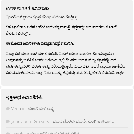
ಬರಹಗಾರರಿಗೆ ಕಿವಿಮಾತು
“ನನಗೆ ಅಶ್ಟೊಂದು ಕನ್ನಡ ಬೇರಿನ ಪದಗಳು ಗೊತ್ತಿಲ್ಲ”…
“ಹೊನಲಿಗಾಗಿ ಬರಹ ಬರೆಯೋದು ಕಶ್ಟವಾಗುತ್ತೆ. ಕನ್ನಡದ್ದೇ ಆದ ಪದಗಳು ಕೂಡಲೆ
ನೆನಪಿಗೆ ಬರಲ್ಲ”…
ಈ ಮೇಲಿನ ಅನಿಸಿಕೆಗಳು ನಿಮ್ಮದಾಗಿದ್ದರೆ ಗಮನಿಸಿ:
ನೀವು ಬರೆಯುವ ಹಾಗೆಯೇ ಬರೆಯಿರಿ. ನಿಮಗೆ ಯಾವ ಪದಗಳು ತೋಚುವುದೋ
ಅವುಗಳನ್ನು ಬಳಸಿಕೊಂಡೇ ಬರೆಯಿರಿ. ಇಲ್ಲಿ ಕೆಲವರು ಬಹಳ ಹೆಚ್ಚು ಕನ್ನಡದ್ದೇ ಆದ
ಪದಗಳನ್ನು ಬಳಸಿ ಬರಹಗಳನ್ನು ಬರೆಯುತ್ತಿದ್ದಾರೆಂಬುದು ದಿಟ. ಆದರೆ ಎಲ್ಲರೂ ಹಾಗೆಯೇ
ಬರೆಯಬೇಕೆಂದೇನೂ ಇಲ್ಲ. ನಿಮಗಾದಶ್ಟು ಕನ್ನಡದ್ದೇ ಪದಗಳನ್ನು ಬಳಸಿ ಬರೆಯಿರಿ, ಅಶ್ಟೇ.
ಇತ್ತೀಚಿನ ಅನಿಸಿಕೆಗಳು
Viren
on
ಹುಣಸೆ ಹುಳಿ ಅನ್ನ
Janardhana Relekar
on
ಮರದ ನೆರಳನು ಮರವೇ ನುಂಗಿ ಹಾಕಿದಾಗ…
rjnivah
on
ಮನಸೂರೆಗೊಳ್ಳುವ ಲೈಟ್ಲಮ್ ಕಣಿವೆ