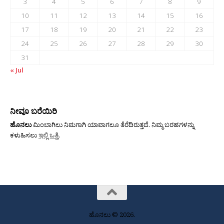
3
4
5
6
7
8
9
10
11
12
13
14
15
16
17
18
19
20
21
22
23
24
25
26
27
28
29
30
31
« Jul
ನೀವೂ ಬರೆಯಿರಿ
ಹೊನಲು
ಮಿಂಬಾಗಿಲು ನಿಮಗಾಗಿ ಯಾವಾಗಲೂ ತೆರೆದಿರುತ್ತದೆ. ನಿಮ್ಮ ಬರಹಗಳನ್ನು
ಕಳುಹಿಸಲು
ಇಲ್ಲಿ ಒತ್ತಿ
.
ಹೊನಲು © 2026.