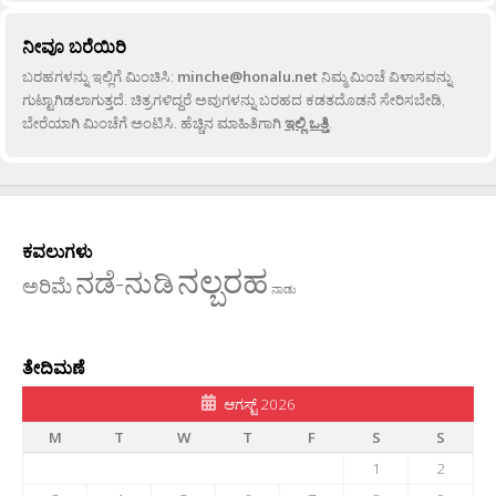
ನೀವೂ ಬರೆಯಿರಿ
ಬರಹಗಳನ್ನು ಇಲ್ಲಿಗೆ ಮಿಂಚಿಸಿ:
minche@honalu.net
ನಿಮ್ಮ ಮಿಂಚೆ ವಿಳಾಸವನ್ನು
ಗುಟ್ಟಾಗಿಡಲಾಗುತ್ತದೆ. ಚಿತ್ರಗಳಿದ್ದರೆ ಅವುಗಳನ್ನು ಬರಹದ ಕಡತದೊಡನೆ ಸೇರಿಸಬೇಡಿ,
ಬೇರೆಯಾಗಿ ಮಿಂಚೆಗೆ ಅಂಟಿಸಿ. ಹೆಚ್ಚಿನ ಮಾಹಿತಿಗಾಗಿ
ಇಲ್ಲಿ ಒತ್ತಿ
.
ಕವಲುಗಳು
ನಲ್ಬರಹ
ನಡೆ-ನುಡಿ
ಅರಿಮೆ
ನಾಡು
ತೇದಿಮಣೆ
ಆಗಸ್ಟ್ 2026
M
T
W
T
F
S
S
1
2