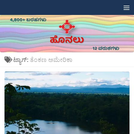
Skip to content
ಟ್ಯಾಗ್:
ತೆಂಕಣ ಅಮೇರಿಕಾ