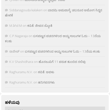
Siddanagouda kalakeri
on
ಬಾದಮಿ ಅಮವಾಸ್ಯೆ: ಚಬನೂರ ಅಮೋಗ ಸಿದ್ದನ
ಹೇಳಿಕೆ
M âñd M
on
ಕವಿತೆ: ಜೀವನ ಜ್ಯೋತಿ
C.P.Nagaraja
on
ಬಸವಣ್ಣನ ವಚನಗಳಿಂದ ಆಯ್ದ ಸಾಲುಗಳ ಓದು – 13ನೆಯ
ಕಂತು
ರಾಜೀವ್
on
ಬಸವಣ್ಣನ ವಚನಗಳಿಂದ ಆಯ್ದ ಸಾಲುಗಳ ಓದು – 13ನೆಯ ಕಂತು
K.V Shashidhara
on
ಹೊನಲುವಿಗೆ 11 ವರುಶ ತುಂಬಿದ ನಲಿವು
Raghuramu N.V.
on
ಕವಿತೆ: ಅವಳು
Raghuramu N.V.
on
ಹನಿಗವನಗಳು
ಹಳೆಯವು
ಹಳೆಯವು