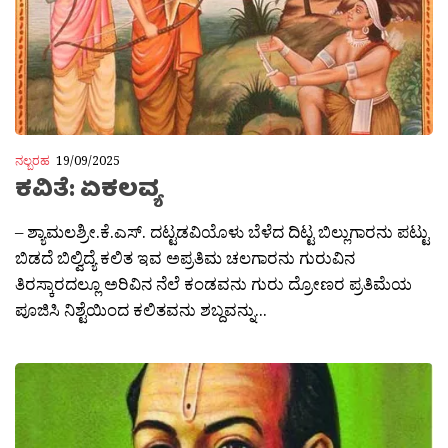
ನಲ್ಬರಹ
19/09/2025
ಕವಿತೆ: ಏಕಲವ್ಯ
– ಶ್ಯಾಮಲಶ್ರೀ.ಕೆ.ಎಸ್. ದಟ್ಟಡವಿಯೊಳು ಬೆಳೆದ ದಿಟ್ಟ ಬಿಲ್ಲುಗಾರನು ಪಟ್ಟು
ಬಿಡದೆ ಬಿಲ್ವಿದ್ಯೆ ಕಲಿತ ಇವ ಅಪ್ರತಿಮ ಚಲಗಾರನು ಗುರುವಿನ
ತಿರಸ್ಕಾರದಲ್ಲೂ ಅರಿವಿನ ನೆಲೆ ಕಂಡವನು ಗುರು ದ್ರೋಣರ ಪ್ರತಿಮೆಯ
ಪೂಜಿಸಿ ನಿಶ್ಟೆಯಿಂದ ಕಲಿತವನು ಶಬ್ದವನ್ನು...