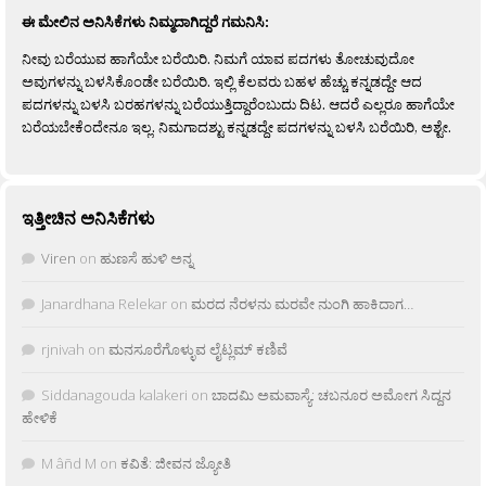
ಈ ಮೇಲಿನ ಅನಿಸಿಕೆಗಳು ನಿಮ್ಮದಾಗಿದ್ದರೆ ಗಮನಿಸಿ:
ನೀವು ಬರೆಯುವ ಹಾಗೆಯೇ ಬರೆಯಿರಿ. ನಿಮಗೆ ಯಾವ ಪದಗಳು ತೋಚುವುದೋ
ಅವುಗಳನ್ನು ಬಳಸಿಕೊಂಡೇ ಬರೆಯಿರಿ. ಇಲ್ಲಿ ಕೆಲವರು ಬಹಳ ಹೆಚ್ಚು ಕನ್ನಡದ್ದೇ ಆದ
ಪದಗಳನ್ನು ಬಳಸಿ ಬರಹಗಳನ್ನು ಬರೆಯುತ್ತಿದ್ದಾರೆಂಬುದು ದಿಟ. ಆದರೆ ಎಲ್ಲರೂ ಹಾಗೆಯೇ
ಬರೆಯಬೇಕೆಂದೇನೂ ಇಲ್ಲ. ನಿಮಗಾದಶ್ಟು ಕನ್ನಡದ್ದೇ ಪದಗಳನ್ನು ಬಳಸಿ ಬರೆಯಿರಿ, ಅಶ್ಟೇ.
ಇತ್ತೀಚಿನ ಅನಿಸಿಕೆಗಳು
Viren
on
ಹುಣಸೆ ಹುಳಿ ಅನ್ನ
Janardhana Relekar
on
ಮರದ ನೆರಳನು ಮರವೇ ನುಂಗಿ ಹಾಕಿದಾಗ…
rjnivah
on
ಮನಸೂರೆಗೊಳ್ಳುವ ಲೈಟ್ಲಮ್ ಕಣಿವೆ
Siddanagouda kalakeri
on
ಬಾದಮಿ ಅಮವಾಸ್ಯೆ: ಚಬನೂರ ಅಮೋಗ ಸಿದ್ದನ
ಹೇಳಿಕೆ
M âñd M
on
ಕವಿತೆ: ಜೀವನ ಜ್ಯೋತಿ