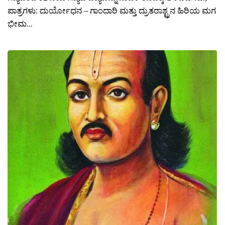
ಪಾತ್ರಗಳು: ದುರ್ಯೋಧನ – ಗಾಂದಾರಿ ಮತ್ತು ದ್ರುತರಾಶ್ಟ್ರನ ಹಿರಿಯ ಮಗ
ಭೀಮ...