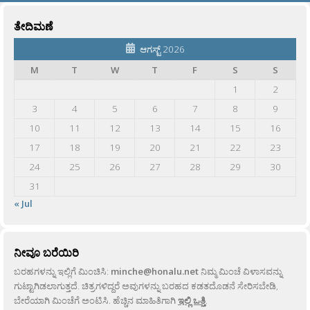
ತೇದಿಮಣೆ
ಆಗಸ್ಟ್ 2026
M
T
W
T
F
S
S
1
2
3
4
5
6
7
8
9
10
11
12
13
14
15
16
17
18
19
20
21
22
23
24
25
26
27
28
29
30
31
« Jul
ನೀವೂ ಬರೆಯಿರಿ
ಬರಹಗಳನ್ನು ಇಲ್ಲಿಗೆ ಮಿಂಚಿಸಿ:
minche@honalu.net
ನಿಮ್ಮ ಮಿಂಚೆ ವಿಳಾಸವನ್ನು
ಗುಟ್ಟಾಗಿಡಲಾಗುತ್ತದೆ. ಚಿತ್ರಗಳಿದ್ದರೆ ಅವುಗಳನ್ನು ಬರಹದ ಕಡತದೊಡನೆ ಸೇರಿಸಬೇಡಿ,
ಬೇರೆಯಾಗಿ ಮಿಂಚೆಗೆ ಅಂಟಿಸಿ. ಹೆಚ್ಚಿನ ಮಾಹಿತಿಗಾಗಿ
ಇಲ್ಲಿ ಒತ್ತಿ
.