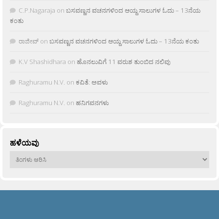
C.P.Nagaraja
on
ಬಸವಣ್ಣನ ವಚನಗಳಿಂದ ಆಯ್ದ ಸಾಲುಗಳ ಓದು – 13ನೆಯ
ಕಂತು
ರಾಜೀವ್
on
ಬಸವಣ್ಣನ ವಚನಗಳಿಂದ ಆಯ್ದ ಸಾಲುಗಳ ಓದು – 13ನೆಯ ಕಂತು
K.V Shashidhara
on
ಹೊನಲುವಿಗೆ 11 ವರುಶ ತುಂಬಿದ ನಲಿವು
Raghuramu N.V.
on
ಕವಿತೆ: ಅವಳು
Raghuramu N.V.
on
ಹನಿಗವನಗಳು
ಹಳೆಯವು
ಹಳೆಯವು