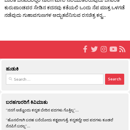
ಕುರುಪಾಂಡವರ ಸೇಡಿನ ಕದನವು ಕತೆಯಲಿ ಒಂದು ನೆಪ ಮಾತ್ರ ಒಳಗಡೆ
ನಡೆವುದು ಗುಣಾವಗುಣಗಳ ಅದ್ಬುತವೆನಿಸುವ ರಸಚಿತ್ರ ಕರ‍್ಣ...
ಹುಡುಕಿ
Search
for:
ಬರಹಗಾರರಿಗೆ ಕಿವಿಮಾತು
“ನನಗೆ ಅಶ್ಟೊಂದು ಕನ್ನಡ ಬೇರಿನ ಪದಗಳು ಗೊತ್ತಿಲ್ಲ”…
“ಹೊನಲಿಗಾಗಿ ಬರಹ ಬರೆಯೋದು ಕಶ್ಟವಾಗುತ್ತೆ. ಕನ್ನಡದ್ದೇ ಆದ ಪದಗಳು ಕೂಡಲೆ
ನೆನಪಿಗೆ ಬರಲ್ಲ”…