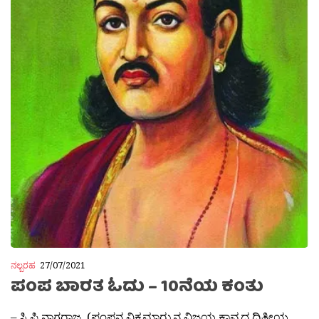
ನಲ್ಬರಹ
27/07/2021
ಪಂಪ ಬಾರತ ಓದು – 10ನೆಯ ಕಂತು
– ಸಿ.ಪಿ.ನಾಗರಾಜ. (ಪಂಪನ ವಿಕ್ರಮಾರ‍್ಜುನ ವಿಜಯ ಕಾವ್ಯದ ದ್ವಿತೀಯ