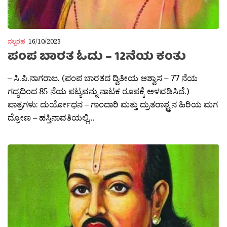
ನಲ್ಬರಹ
16/10/2023
ಪಂಪ ಬಾರತ ಓದು – 12ನೆಯ ಕಂತು
– ಸಿ.ಪಿ.ನಾಗರಾಜ. (ಪಂಪ ಬಾರತದ ದ್ವಿತೀಯ ಆಶ್ವಾಸ – 77 ನೆಯ
ಗದ್ಯದಿಂದ 85 ನೆಯ ಪಟ್ಯವನ್ನು ನಾಟಕ ರೂಪಕ್ಕೆ ಅಳವಡಿಸಿದೆ.)
ಪಾತ್ರಗಳು: ದುರ್ಯೋಧನ – ಗಾಂದಾರಿ ಮತ್ತು ದ್ರುತರಾಶ್ಟ್ರನ ಹಿರಿಯ ಮಗ
ದ್ರೋಣ – ಹಸ್ತಿನಾವತಿಯಲ್ಲಿ...