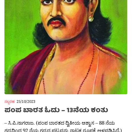
ನಲ್ಬರಹ
25/10/2023
ಪಂಪ ಬಾರತ ಓದು – 13ನೆಯ ಕಂತು
– ಸಿ.ಪಿ.ನಾಗರಾಜ. (ಪಂಪ ಬಾರತದ ದ್ವಿತೀಯ ಆಶ್ವಾಸ – 88 ನೆಯ
ಗದ್ಯದಿಂದ 92 ನೆಯ ಗದ್ಯದ ಪಟ್ಯವನ್ನು ನಾಟಕ ರೂಪಕ್ಕೆ ಅಳವಡಿಸಿದೆ.)