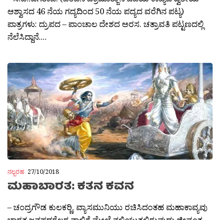
ಆಶ್ವಾಸದ 46 ನೆಯ ಗದ್ಯದಿಂದ 50 ನೆಯ ಪದ್ಯದ ವರೆಗಿನ ಪಟ್ಯ)
ಪಾತ್ರಗಳು: ದ್ರುಪದ – ಪಾಂಚಾಲ ದೇಶದ ಅರಸ. ಚತ್ರಾವತಿ ಪಟ್ಟಣದಲ್ಲಿ
ನೆಲೆಸಿದ್ದಾನೆ....
ನಲ್ಬರಹ
27/10/2018
ಮಹಾಬಾರತ: ಕತನ ಕವನ
– ಚಂದ್ರಗೌಡ ಕುಲಕರ‍್ಣಿ. ವ್ಯಾಸಮುನಿಯು ರಚಿಸಿದಂತಹ ಮಹಾಕಾವ್ಯವು
ಬಾರತ ಜನಪದರೆಲ್ಲರ ನಾಲಿಗೆ ಮೇಲೆ ನಲಿಯುತಲಿರುವುದು ಜೀವಂತ