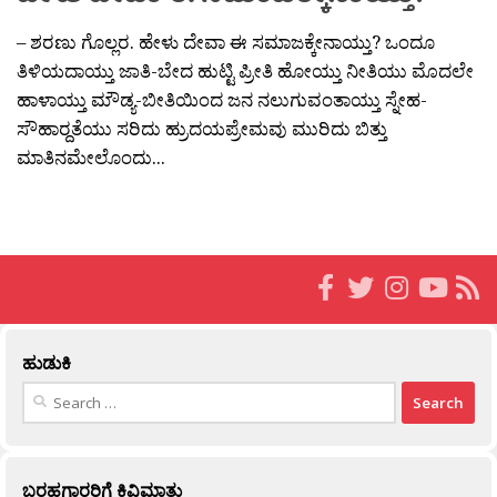
– ಶರಣು ಗೊಲ್ಲರ. ಹೇಳು ದೇವಾ ಈ ಸಮಾಜಕ್ಕೇನಾಯ್ತು? ಒಂದೂ
ತಿಳಿಯದಾಯ್ತು ಜಾತಿ-ಬೇದ ಹುಟ್ಟಿ ಪ್ರೀತಿ ಹೋಯ್ತು ನೀತಿಯು ಮೊದಲೇ
ಹಾಳಾಯ್ತು ಮೌಡ್ಯ-ಬೀತಿಯಿಂದ ಜನ ನಲುಗುವಂತಾಯ್ತು ಸ್ನೇಹ-
ಸೌಹಾರ‍್ದತೆಯು ಸರಿದು ಹ್ರುದಯಪ್ರೇಮವು ಮುರಿದು ಬಿತ್ತು
ಮಾತಿನಮೇಲೊಂದು...
ಹುಡುಕಿ
Search
for:
ಬರಹಗಾರರಿಗೆ ಕಿವಿಮಾತು