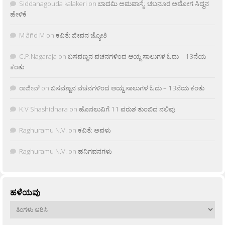
Siddanagouda kalakeri
on
ಬಾದಮಿ ಅಮವಾಸ್ಯೆ: ಚಬನೂರ ಅಮೋಗ ಸಿದ್ದನ
ಹೇಳಿಕೆ
M âñd M
on
ಕವಿತೆ: ಜೀವನ ಜ್ಯೋತಿ
C.P.Nagaraja
on
ಬಸವಣ್ಣನ ವಚನಗಳಿಂದ ಆಯ್ದ ಸಾಲುಗಳ ಓದು – 13ನೆಯ
ಕಂತು
ರಾಜೀವ್
on
ಬಸವಣ್ಣನ ವಚನಗಳಿಂದ ಆಯ್ದ ಸಾಲುಗಳ ಓದು – 13ನೆಯ ಕಂತು
K.V Shashidhara
on
ಹೊನಲುವಿಗೆ 11 ವರುಶ ತುಂಬಿದ ನಲಿವು
Raghuramu N.V.
on
ಕವಿತೆ: ಅವಳು
Raghuramu N.V.
on
ಹನಿಗವನಗಳು
ಹಳೆಯವು
ಹಳೆಯವು