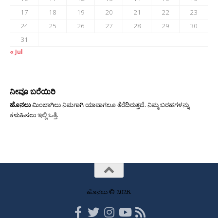
17
18
19
20
21
22
23
24
25
26
27
28
29
30
31
« Jul
ನೀವೂ ಬರೆಯಿರಿ
ಹೊನಲು
ಮಿಂಬಾಗಿಲು ನಿಮಗಾಗಿ ಯಾವಾಗಲೂ ತೆರೆದಿರುತ್ತದೆ. ನಿಮ್ಮ ಬರಹಗಳನ್ನು
ಕಳುಹಿಸಲು
ಇಲ್ಲಿ ಒತ್ತಿ
.
ಹೊನಲು © 2026.