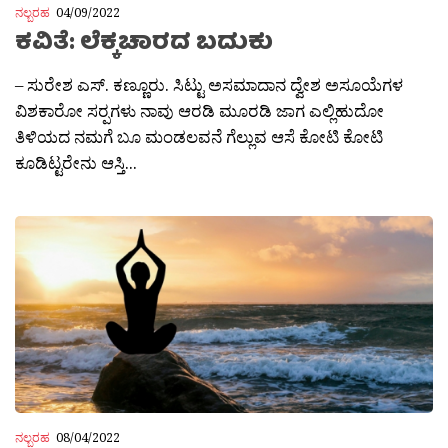
ನಲ್ಬರಹ
04/09/2022
ಕವಿತೆ: ಲೆಕ್ಕಚಾರದ ಬದುಕು
– ಸುರೇಶ ಎಸ್. ಕಣ್ಣೂರು. ಸಿಟ್ಟು ಅಸಮಾದಾನ ದ್ವೇಶ ಅಸೂಯೆಗಳ
ವಿಶಕಾರೋ ಸರ‍್ಪಗಳು ನಾವು ಆರಡಿ ಮೂರಡಿ ಜಾಗ ಎಲ್ಲಿಹುದೋ
ತಿಳಿಯದ ನಮಗೆ ಬೂ ಮಂಡಲವನೆ ಗೆಲ್ಲುವ ಆಸೆ ಕೋಟಿ ಕೋಟಿ
ಕೂಡಿಟ್ಟರೇನು ಆಸ್ತಿ...
ನಲ್ಬರಹ
08/04/2022