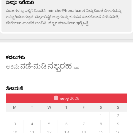
ನೀವೂ ಬರೆಯಿರಿ
ಬರಹಗಳನ್ನು ಇಲ್ಲಿಗೆ ಮಿಂಚಿಸಿ:
minche@honalu.net
ನಿಮ್ಮ ಮಿಂಚೆ ವಿಳಾಸವನ್ನು
ಗುಟ್ಟಾಗಿಡಲಾಗುತ್ತದೆ. ಚಿತ್ರಗಳಿದ್ದರೆ ಅವುಗಳನ್ನು ಬರಹದ ಕಡತದೊಡನೆ ಸೇರಿಸಬೇಡಿ,
ಬೇರೆಯಾಗಿ ಮಿಂಚೆಗೆ ಅಂಟಿಸಿ. ಹೆಚ್ಚಿನ ಮಾಹಿತಿಗಾಗಿ
ಇಲ್ಲಿ ಒತ್ತಿ
.
ಕವಲುಗಳು
ನಲ್ಬರಹ
ನಡೆ-ನುಡಿ
ಅರಿಮೆ
ನಾಡು
ತೇದಿಮಣೆ
ಆಗಸ್ಟ್ 2026
M
T
W
T
F
S
S
1
2
3
4
5
6
7
8
9
10
11
12
13
14
15
16