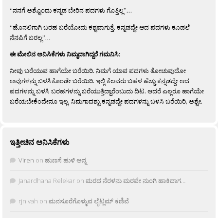
“ನನಗೆ ಅಶ್ಟೊಂದು ಕನ್ನಡ ಬೇರಿನ ಪದಗಳು ಗೊತ್ತಿಲ್ಲ”…
“ಹೊನಲಿಗಾಗಿ ಬರಹ ಬರೆಯೋದು ಕಶ್ಟವಾಗುತ್ತೆ. ಕನ್ನಡದ್ದೇ ಆದ ಪದಗಳು ಕೂಡಲೆ
ನೆನಪಿಗೆ ಬರಲ್ಲ”…
ಈ ಮೇಲಿನ ಅನಿಸಿಕೆಗಳು ನಿಮ್ಮದಾಗಿದ್ದರೆ ಗಮನಿಸಿ:
ನೀವು ಬರೆಯುವ ಹಾಗೆಯೇ ಬರೆಯಿರಿ. ನಿಮಗೆ ಯಾವ ಪದಗಳು ತೋಚುವುದೋ
ಅವುಗಳನ್ನು ಬಳಸಿಕೊಂಡೇ ಬರೆಯಿರಿ. ಇಲ್ಲಿ ಕೆಲವರು ಬಹಳ ಹೆಚ್ಚು ಕನ್ನಡದ್ದೇ ಆದ
ಪದಗಳನ್ನು ಬಳಸಿ ಬರಹಗಳನ್ನು ಬರೆಯುತ್ತಿದ್ದಾರೆಂಬುದು ದಿಟ. ಆದರೆ ಎಲ್ಲರೂ ಹಾಗೆಯೇ
ಬರೆಯಬೇಕೆಂದೇನೂ ಇಲ್ಲ. ನಿಮಗಾದಶ್ಟು ಕನ್ನಡದ್ದೇ ಪದಗಳನ್ನು ಬಳಸಿ ಬರೆಯಿರಿ, ಅಶ್ಟೇ.
ಇತ್ತೀಚಿನ ಅನಿಸಿಕೆಗಳು
Viren
on
ಹುಣಸೆ ಹುಳಿ ಅನ್ನ
Janardhana Relekar
on
ಮರದ ನೆರಳನು ಮರವೇ ನುಂಗಿ ಹಾಕಿದಾಗ…
rjnivah
on
ಮನಸೂರೆಗೊಳ್ಳುವ ಲೈಟ್ಲಮ್ ಕಣಿವೆ