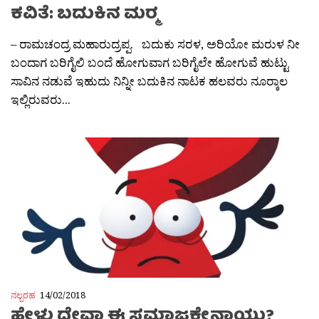
ಕವಿತೆ: ಬದುಕಿನ ಮರ‍್ಮ
– ರಾಮಚಂದ್ರ ಮಹಾರುದ್ರಪ್ಪ. ಬದುಕು ಸರಳ, ಅರಿಯೋ ಮರುಳ ನೀ
ಬಂದಾಗ ಬರಿಗೈಲಿ ಬಂದೆ ಹೋಗುವಾಗ ಬರಿಗೈಲೇ ಹೋಗುವೆ ಹುಟ್ಟು
ಸಾವಿನ ನಡುವೆ ಇಹುದು ನಿನ್ನೀ ಬದುಕಿನ ನಾಟಕ ಹಲವರು ನೂರ‍್ಕಾಲ
ಇಲ್ಲಿರುವರು...
ನಲ್ಬರಹ
14/02/2018
ಹೇಳು ದೇವಾ ಈ ಸಮಾಜಕ್ಕೇನಾಯ್ತು?