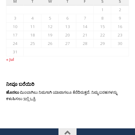
M
T
W
T
F
S
S
1
2
3
4
5
6
7
8
9
10
11
12
13
14
15
16
17
18
19
20
21
22
23
24
25
26
27
28
29
30
31
« Jul
ನೀವೂ ಬರೆಯಿರಿ
ಹೊನಲು
ಮಿಂಬಾಗಿಲು ನಿಮಗಾಗಿ ಯಾವಾಗಲೂ ತೆರೆದಿರುತ್ತದೆ. ನಿಮ್ಮ ಬರಹಗಳನ್ನು
ಕಳುಹಿಸಲು
ಇಲ್ಲಿ ಒತ್ತಿ
.