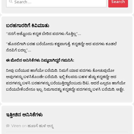
for:
ಬರಹಗಾರರಿಗೆ ಕಿವಿಮಾತು
“ನನಗೆ ಅಶ್ಟೊಂದು ಕನ್ನಡ ಬೇರಿನ ಪದಗಳು ಗೊತ್ತಿಲ್ಲ”…
“ಹೊನಲಿಗಾಗಿ ಬರಹ ಬರೆಯೋದು ಕಶ್ಟವಾಗುತ್ತೆ. ಕನ್ನಡದ್ದೇ ಆದ ಪದಗಳು ಕೂಡಲೆ
ನೆನಪಿಗೆ ಬರಲ್ಲ”…
ಈ ಮೇಲಿನ ಅನಿಸಿಕೆಗಳು ನಿಮ್ಮದಾಗಿದ್ದರೆ ಗಮನಿಸಿ:
ನೀವು ಬರೆಯುವ ಹಾಗೆಯೇ ಬರೆಯಿರಿ. ನಿಮಗೆ ಯಾವ ಪದಗಳು ತೋಚುವುದೋ
ಅವುಗಳನ್ನು ಬಳಸಿಕೊಂಡೇ ಬರೆಯಿರಿ. ಇಲ್ಲಿ ಕೆಲವರು ಬಹಳ ಹೆಚ್ಚು ಕನ್ನಡದ್ದೇ ಆದ
ಪದಗಳನ್ನು ಬಳಸಿ ಬರಹಗಳನ್ನು ಬರೆಯುತ್ತಿದ್ದಾರೆಂಬುದು ದಿಟ. ಆದರೆ ಎಲ್ಲರೂ ಹಾಗೆಯೇ
ಬರೆಯಬೇಕೆಂದೇನೂ ಇಲ್ಲ. ನಿಮಗಾದಶ್ಟು ಕನ್ನಡದ್ದೇ ಪದಗಳನ್ನು ಬಳಸಿ ಬರೆಯಿರಿ, ಅಶ್ಟೇ.
ಇತ್ತೀಚಿನ ಅನಿಸಿಕೆಗಳು
Viren
on
ಹುಣಸೆ ಹುಳಿ ಅನ್ನ