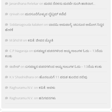
Janardhana Relekar
on
ಮರದ ನೆರಳನು ಮರವೇ ನುಂಗಿ ಹಾಕಿದಾಗ…
rjnivah
on
ಮನಸೂರೆಗೊಳ್ಳುವ ಲೈಟ್ಲಮ್ ಕಣಿವೆ
Siddanagouda kalakeri
on
ಬಾದಮಿ ಅಮವಾಸ್ಯೆ: ಚಬನೂರ ಅಮೋಗ ಸಿದ್ದನ
ಹೇಳಿಕೆ
M âñd M
on
ಕವಿತೆ: ಜೀವನ ಜ್ಯೋತಿ
C.P.Nagaraja
on
ಬಸವಣ್ಣನ ವಚನಗಳಿಂದ ಆಯ್ದ ಸಾಲುಗಳ ಓದು – 13ನೆಯ
ಕಂತು
ರಾಜೀವ್
on
ಬಸವಣ್ಣನ ವಚನಗಳಿಂದ ಆಯ್ದ ಸಾಲುಗಳ ಓದು – 13ನೆಯ ಕಂತು
K.V Shashidhara
on
ಹೊನಲುವಿಗೆ 11 ವರುಶ ತುಂಬಿದ ನಲಿವು
Raghuramu N.V.
on
ಕವಿತೆ: ಅವಳು
Raghuramu N.V.
on
ಹನಿಗವನಗಳು