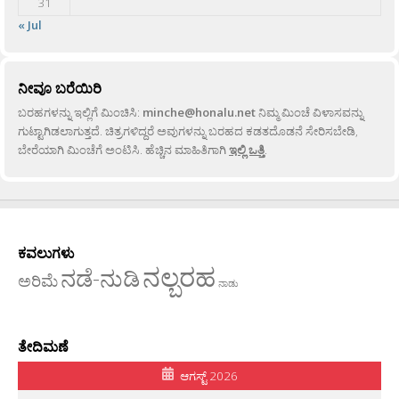
31
« Jul
ನೀವೂ ಬರೆಯಿರಿ
ಬರಹಗಳನ್ನು ಇಲ್ಲಿಗೆ ಮಿಂಚಿಸಿ:
minche@honalu.net
ನಿಮ್ಮ ಮಿಂಚೆ ವಿಳಾಸವನ್ನು
ಗುಟ್ಟಾಗಿಡಲಾಗುತ್ತದೆ. ಚಿತ್ರಗಳಿದ್ದರೆ ಅವುಗಳನ್ನು ಬರಹದ ಕಡತದೊಡನೆ ಸೇರಿಸಬೇಡಿ,
ಬೇರೆಯಾಗಿ ಮಿಂಚೆಗೆ ಅಂಟಿಸಿ. ಹೆಚ್ಚಿನ ಮಾಹಿತಿಗಾಗಿ
ಇಲ್ಲಿ ಒತ್ತಿ
.
ಕವಲುಗಳು
ನಲ್ಬರಹ
ನಡೆ-ನುಡಿ
ಅರಿಮೆ
ನಾಡು
ತೇದಿಮಣೆ
ಆಗಸ್ಟ್ 2026