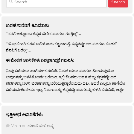
for:
ಬರಹಗಾರರಿಗೆ ಕಿವಿಮಾತು
“ನನಗೆ ಅಶ್ಟೊಂದು ಕನ್ನಡ ಬೇರಿನ ಪದಗಳು ಗೊತ್ತಿಲ್ಲ”…
“ಹೊನಲಿಗಾಗಿ ಬರಹ ಬರೆಯೋದು ಕಶ್ಟವಾಗುತ್ತೆ. ಕನ್ನಡದ್ದೇ ಆದ ಪದಗಳು ಕೂಡಲೆ
ನೆನಪಿಗೆ ಬರಲ್ಲ”…
ಈ ಮೇಲಿನ ಅನಿಸಿಕೆಗಳು ನಿಮ್ಮದಾಗಿದ್ದರೆ ಗಮನಿಸಿ:
ನೀವು ಬರೆಯುವ ಹಾಗೆಯೇ ಬರೆಯಿರಿ. ನಿಮಗೆ ಯಾವ ಪದಗಳು ತೋಚುವುದೋ
ಅವುಗಳನ್ನು ಬಳಸಿಕೊಂಡೇ ಬರೆಯಿರಿ. ಇಲ್ಲಿ ಕೆಲವರು ಬಹಳ ಹೆಚ್ಚು ಕನ್ನಡದ್ದೇ ಆದ
ಪದಗಳನ್ನು ಬಳಸಿ ಬರಹಗಳನ್ನು ಬರೆಯುತ್ತಿದ್ದಾರೆಂಬುದು ದಿಟ. ಆದರೆ ಎಲ್ಲರೂ ಹಾಗೆಯೇ
ಬರೆಯಬೇಕೆಂದೇನೂ ಇಲ್ಲ. ನಿಮಗಾದಶ್ಟು ಕನ್ನಡದ್ದೇ ಪದಗಳನ್ನು ಬಳಸಿ ಬರೆಯಿರಿ, ಅಶ್ಟೇ.
ಇತ್ತೀಚಿನ ಅನಿಸಿಕೆಗಳು
Viren
on
ಹುಣಸೆ ಹುಳಿ ಅನ್ನ