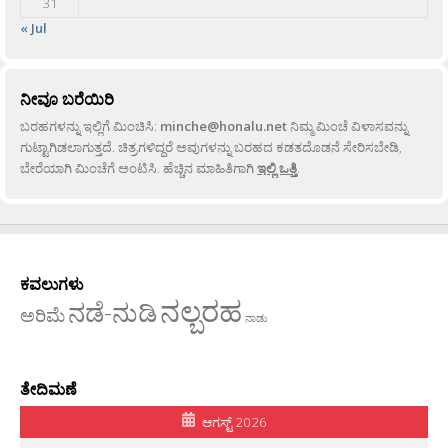
31
« Jul
ನೀವೂ ಬರೆಯಿರಿ
ಬರಹಗಳನ್ನು ಇಲ್ಲಿಗೆ ಮಿಂಚಿಸಿ:
minche@honalu.net
ನಿಮ್ಮ ಮಿಂಚೆ ವಿಳಾಸವನ್ನು
ಗುಟ್ಟಾಗಿಡಲಾಗುತ್ತದೆ. ಚಿತ್ರಗಳಿದ್ದರೆ ಅವುಗಳನ್ನು ಬರಹದ ಕಡತದೊಡನೆ ಸೇರಿಸಬೇಡಿ,
ಬೇರೆಯಾಗಿ ಮಿಂಚೆಗೆ ಅಂಟಿಸಿ. ಹೆಚ್ಚಿನ ಮಾಹಿತಿಗಾಗಿ
ಇಲ್ಲಿ ಒತ್ತಿ
.
ಕವಲುಗಳು
ನಲ್ಬರಹ
ನಡೆ-ನುಡಿ
ಅರಿಮೆ
ನಾಡು
ತೇದಿಮಣೆ
ಆಗಸ್ಟ್ 2026