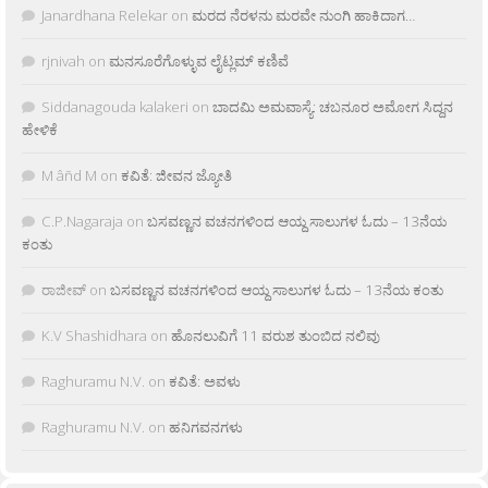
Janardhana Relekar
on
ಮರದ ನೆರಳನು ಮರವೇ ನುಂಗಿ ಹಾಕಿದಾಗ…
rjnivah
on
ಮನಸೂರೆಗೊಳ್ಳುವ ಲೈಟ್ಲಮ್ ಕಣಿವೆ
Siddanagouda kalakeri
on
ಬಾದಮಿ ಅಮವಾಸ್ಯೆ: ಚಬನೂರ ಅಮೋಗ ಸಿದ್ದನ
ಹೇಳಿಕೆ
M âñd M
on
ಕವಿತೆ: ಜೀವನ ಜ್ಯೋತಿ
C.P.Nagaraja
on
ಬಸವಣ್ಣನ ವಚನಗಳಿಂದ ಆಯ್ದ ಸಾಲುಗಳ ಓದು – 13ನೆಯ
ಕಂತು
ರಾಜೀವ್
on
ಬಸವಣ್ಣನ ವಚನಗಳಿಂದ ಆಯ್ದ ಸಾಲುಗಳ ಓದು – 13ನೆಯ ಕಂತು
K.V Shashidhara
on
ಹೊನಲುವಿಗೆ 11 ವರುಶ ತುಂಬಿದ ನಲಿವು
Raghuramu N.V.
on
ಕವಿತೆ: ಅವಳು
Raghuramu N.V.
on
ಹನಿಗವನಗಳು