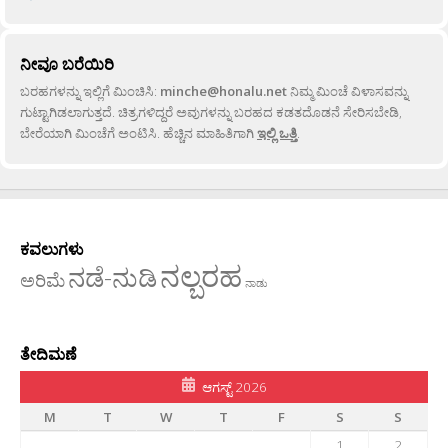
ನೀವೂ ಬರೆಯಿರಿ
ಬರಹಗಳನ್ನು ಇಲ್ಲಿಗೆ ಮಿಂಚಿಸಿ:
minche@honalu.net
ನಿಮ್ಮ ಮಿಂಚೆ ವಿಳಾಸವನ್ನು
ಗುಟ್ಟಾಗಿಡಲಾಗುತ್ತದೆ. ಚಿತ್ರಗಳಿದ್ದರೆ ಅವುಗಳನ್ನು ಬರಹದ ಕಡತದೊಡನೆ ಸೇರಿಸಬೇಡಿ,
ಬೇರೆಯಾಗಿ ಮಿಂಚೆಗೆ ಅಂಟಿಸಿ. ಹೆಚ್ಚಿನ ಮಾಹಿತಿಗಾಗಿ
ಇಲ್ಲಿ ಒತ್ತಿ
.
ಕವಲುಗಳು
ನಲ್ಬರಹ
ನಡೆ-ನುಡಿ
ಅರಿಮೆ
ನಾಡು
ತೇದಿಮಣೆ
ಆಗಸ್ಟ್ 2026
M
T
W
T
F
S
S
1
2