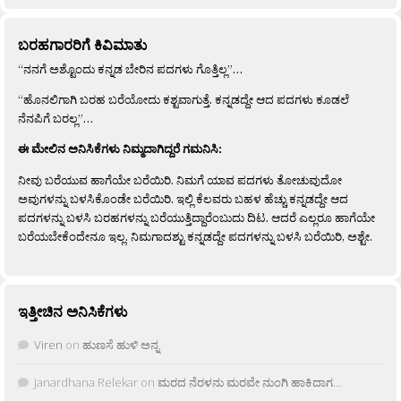
ಬರಹಗಾರರಿಗೆ ಕಿವಿಮಾತು
“ನನಗೆ ಅಶ್ಟೊಂದು ಕನ್ನಡ ಬೇರಿನ ಪದಗಳು ಗೊತ್ತಿಲ್ಲ”…
“ಹೊನಲಿಗಾಗಿ ಬರಹ ಬರೆಯೋದು ಕಶ್ಟವಾಗುತ್ತೆ. ಕನ್ನಡದ್ದೇ ಆದ ಪದಗಳು ಕೂಡಲೆ
ನೆನಪಿಗೆ ಬರಲ್ಲ”…
ಈ ಮೇಲಿನ ಅನಿಸಿಕೆಗಳು ನಿಮ್ಮದಾಗಿದ್ದರೆ ಗಮನಿಸಿ:
ನೀವು ಬರೆಯುವ ಹಾಗೆಯೇ ಬರೆಯಿರಿ. ನಿಮಗೆ ಯಾವ ಪದಗಳು ತೋಚುವುದೋ
ಅವುಗಳನ್ನು ಬಳಸಿಕೊಂಡೇ ಬರೆಯಿರಿ. ಇಲ್ಲಿ ಕೆಲವರು ಬಹಳ ಹೆಚ್ಚು ಕನ್ನಡದ್ದೇ ಆದ
ಪದಗಳನ್ನು ಬಳಸಿ ಬರಹಗಳನ್ನು ಬರೆಯುತ್ತಿದ್ದಾರೆಂಬುದು ದಿಟ. ಆದರೆ ಎಲ್ಲರೂ ಹಾಗೆಯೇ
ಬರೆಯಬೇಕೆಂದೇನೂ ಇಲ್ಲ. ನಿಮಗಾದಶ್ಟು ಕನ್ನಡದ್ದೇ ಪದಗಳನ್ನು ಬಳಸಿ ಬರೆಯಿರಿ, ಅಶ್ಟೇ.
ಇತ್ತೀಚಿನ ಅನಿಸಿಕೆಗಳು
Viren
on
ಹುಣಸೆ ಹುಳಿ ಅನ್ನ
Janardhana Relekar
on
ಮರದ ನೆರಳನು ಮರವೇ ನುಂಗಿ ಹಾಕಿದಾಗ…