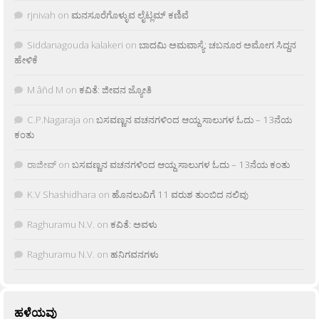
rjnivah
on
ಮನಸೂರೆಗೊಳ್ಳುವ ಲೈಟ್ಲಮ್ ಕಣಿವೆ
Siddanagouda kalakeri
on
ಬಾದಮಿ ಅಮವಾಸ್ಯೆ: ಚಬನೂರ ಅಮೋಗ ಸಿದ್ದನ
ಹೇಳಿಕೆ
M âñd M
on
ಕವಿತೆ: ಜೀವನ ಜ್ಯೋತಿ
C.P.Nagaraja
on
ಬಸವಣ್ಣನ ವಚನಗಳಿಂದ ಆಯ್ದ ಸಾಲುಗಳ ಓದು – 13ನೆಯ
ಕಂತು
ರಾಜೀವ್
on
ಬಸವಣ್ಣನ ವಚನಗಳಿಂದ ಆಯ್ದ ಸಾಲುಗಳ ಓದು – 13ನೆಯ ಕಂತು
K.V Shashidhara
on
ಹೊನಲುವಿಗೆ 11 ವರುಶ ತುಂಬಿದ ನಲಿವು
Raghuramu N.V.
on
ಕವಿತೆ: ಅವಳು
Raghuramu N.V.
on
ಹನಿಗವನಗಳು
ಹಳೆಯವು