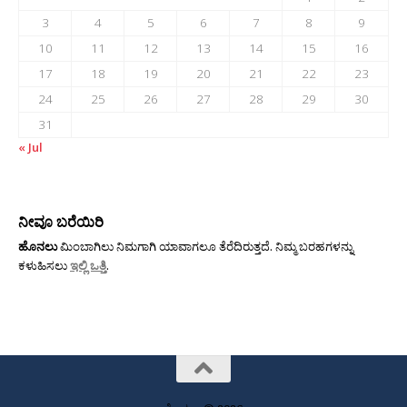
3
4
5
6
7
8
9
10
11
12
13
14
15
16
17
18
19
20
21
22
23
24
25
26
27
28
29
30
31
« Jul
ನೀವೂ ಬರೆಯಿರಿ
ಹೊನಲು
ಮಿಂಬಾಗಿಲು ನಿಮಗಾಗಿ ಯಾವಾಗಲೂ ತೆರೆದಿರುತ್ತದೆ. ನಿಮ್ಮ ಬರಹಗಳನ್ನು
ಕಳುಹಿಸಲು
ಇಲ್ಲಿ ಒತ್ತಿ
.