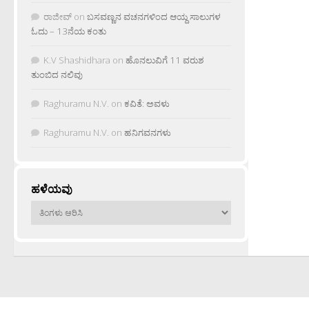
ರಾಜೀವ್
on
ಬಸವಣ್ಣನ ವಚನಗಳಿಂದ ಆಯ್ದ ಸಾಲುಗಳ
ಓದು – 13ನೆಯ ಕಂತು
K.V Shashidhara
on
ಹೊನಲುವಿಗೆ 11 ವರುಶ
ತುಂಬಿದ ನಲಿವು
Raghuramu N.V.
on
ಕವಿತೆ: ಅವಳು
Raghuramu N.V.
on
ಹನಿಗವನಗಳು
ಹಳೆಯವು
ಹಳೆಯವು