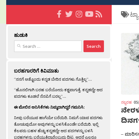
ಟ್ಯ
ಹುಡುಕಿ
Search
for:
ಬರಹಗಾರರಿಗೆ ಕಿವಿಮಾತು
“ನನಗೆ ಅಶ್ಟೊಂದು ಕನ್ನಡ ಬೇರಿನ ಪದಗಳು ಗೊತ್ತಿಲ್ಲ”…
“ಹೊನಲಿಗಾಗಿ ಬರಹ ಬರೆಯೋದು ಕಶ್ಟವಾಗುತ್ತೆ. ಕನ್ನಡದ್ದೇ ಆದ
ಪದಗಳು ಕೂಡಲೆ ನೆನಪಿಗೆ ಬರಲ್ಲ”…
ನಲ್ಬರಹ
05
ಈ ಮೇಲಿನ ಅನಿಸಿಕೆಗಳು ನಿಮ್ಮದಾಗಿದ್ದರೆ ಗಮನಿಸಿ:
ನೇರಳ
ನೀವು ಬರೆಯುವ ಹಾಗೆಯೇ ಬರೆಯಿರಿ. ನಿಮಗೆ ಯಾವ ಪದಗಳು
ದಿನಗ
ತೋಚುವುದೋ ಅವುಗಳನ್ನು ಬಳಸಿಕೊಂಡೇ ಬರೆಯಿರಿ. ಇಲ್ಲಿ
ಕೆಲವರು ಬಹಳ ಹೆಚ್ಚು ಕನ್ನಡದ್ದೇ ಆದ ಪದಗಳನ್ನು ಬಳಸಿ
– ಮಾರಿಸ
ಬರಹಗಳನ್ನು ಬರೆಯುತ್ತಿದ್ದಾರೆಂಬುದು ದಿಟ. ಆದರೆ ಎಲ್ಲರೂ