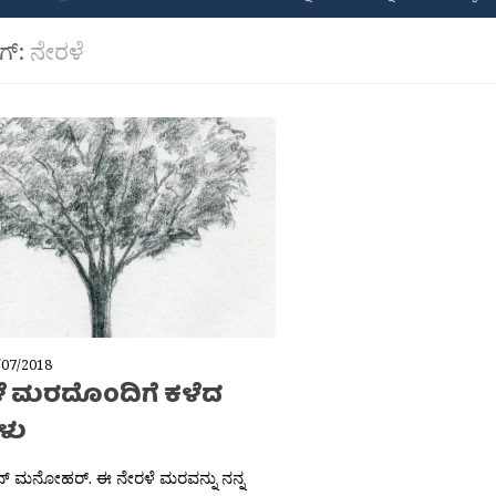
ಾಗ್:
ನೇರಳೆ
/07/2018
ೆ ಮರದೊಂದಿಗೆ ಕಳೆದ
ಳು
ನ್ ಮನೋಹರ್. ಈ ನೇರಳೆ ಮರವನ್ನು ನನ್ನ