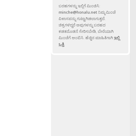
ಬರಹಗಳನ್ನು ಇಲ್ಲಿಗೆ ಮಿಂಚಿಸಿ:
minche@honalu.net
ನಿಮ್ಮ ಮಿಂಚೆ
ವಿಳಾಸವನ್ನು ಗುಟ್ಟಾಗಿಡಲಾಗುತ್ತದೆ.
ಚಿತ್ರಗಳಿದ್ದರೆ ಅವುಗಳನ್ನು ಬರಹದ
ಕಡತದೊಡನೆ ಸೇರಿಸಬೇಡಿ, ಬೇರೆಯಾಗಿ
ಮಿಂಚೆಗೆ ಅಂಟಿಸಿ. ಹೆಚ್ಚಿನ ಮಾಹಿತಿಗಾಗಿ
ಇಲ್ಲಿ
ಒತ್ತಿ
.