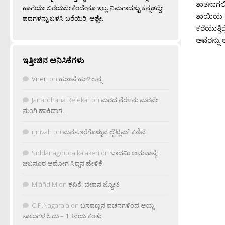
ತಾತನಾಗಲಿ 
ಹಾಗೆಯೇ ಬರೆಯಬೇಕೆಂದೇನೂ ಇಲ್ಲ. ನಿಮಗಾದಶ್ಟು ಕನ್ನಡದ್ದೇ
ತಾಯಿಯ ತ
ಪದಗಳನ್ನು ಬಳಸಿ ಬರೆಯಿರಿ, ಅಶ್ಟೇ.
ಕರೆಯುತ್ತ
ಅವರನ್ನು 
ಇತ್ತೀಚಿನ ಅನಿಸಿಕೆಗಳು
Viren
on
ಹುಣಸೆ ಹುಳಿ ಅನ್ನ
Janardhana Relekar
on
ಮರದ ನೆರಳನು ಮರವೇ
ನುಂಗಿ ಹಾಕಿದಾಗ…
rjnivah
on
ಮನಸೂರೆಗೊಳ್ಳುವ ಲೈಟ್ಲಮ್ ಕಣಿವೆ
Siddanagouda kalakeri
on
ಬಾದಮಿ ಅಮವಾಸ್ಯೆ:
ಚಬನೂರ ಅಮೋಗ ಸಿದ್ದನ ಹೇಳಿಕೆ
M âñd M
on
ಕವಿತೆ: ಜೀವನ ಜ್ಯೋತಿ
C.P.Nagaraja
on
ಬಸವಣ್ಣನ ವಚನಗಳಿಂದ ಆಯ್ದ
ಸಾಲುಗಳ ಓದು – 13ನೆಯ ಕಂತು