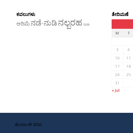
ಕವಲುಗಳು
ತೇದಿಮಣೆ
ನಲ್ಬರಹ
ನಡೆ-ನುಡಿ
ಅರಿಮೆ
ನಾಡು
M
T
3
4
10
11
17
18
24
25
31
« Jul
ಹೊನಲು © 2026.