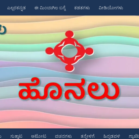
ಎಲ್ಲರಕನ್ನಡ
ಈ ಮಿಂಬಾಗಿಲ ಬಗ್ಗೆ
ಕಡತಗಳು
ವೀಡಿಯೋಗಳು
ು
ಸುತ್ತಾಟ
ಆಟೋಟ
ವಚನಗಳು
ತನ್ನೇಳಿಗೆ
ಹಿನ್ನಡವಳಿ
ಗ್ಯಾಜೆ