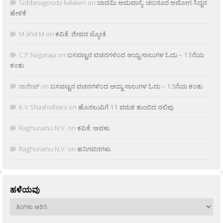
Siddanagouda kalakeri
on
ಬಾದಮಿ ಅಮವಾಸ್ಯೆ: ಚಬನೂರ ಅಮೋಗ ಸಿದ್ದನ
ಹೇಳಿಕೆ
M âñd M
on
ಕವಿತೆ: ಜೀವನ ಜ್ಯೋತಿ
C.P.Nagaraja
on
ಬಸವಣ್ಣನ ವಚನಗಳಿಂದ ಆಯ್ದ ಸಾಲುಗಳ ಓದು – 13ನೆಯ
ಕಂತು
ರಾಜೀವ್
on
ಬಸವಣ್ಣನ ವಚನಗಳಿಂದ ಆಯ್ದ ಸಾಲುಗಳ ಓದು – 13ನೆಯ ಕಂತು
K.V Shashidhara
on
ಹೊನಲುವಿಗೆ 11 ವರುಶ ತುಂಬಿದ ನಲಿವು
Raghuramu N.V.
on
ಕವಿತೆ: ಅವಳು
Raghuramu N.V.
on
ಹನಿಗವನಗಳು
ಹಳೆಯವು
ಹಳೆಯವು