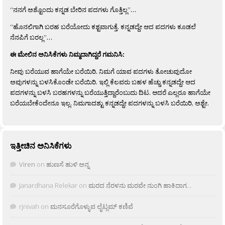
“ನನಗೆ ಅಶ್ಟೊಂದು ಕನ್ನಡ ಬೇರಿನ ಪದಗಳು ಗೊತ್ತಿಲ್ಲ”…
“ಹೊನಲಿಗಾಗಿ ಬರಹ ಬರೆಯೋದು ಕಶ್ಟವಾಗುತ್ತೆ. ಕನ್ನಡದ್ದೇ ಆದ ಪದಗಳು ಕೂಡಲೆ
ನೆನಪಿಗೆ ಬರಲ್ಲ”…
ಈ ಮೇಲಿನ ಅನಿಸಿಕೆಗಳು ನಿಮ್ಮದಾಗಿದ್ದರೆ ಗಮನಿಸಿ:
ನೀವು ಬರೆಯುವ ಹಾಗೆಯೇ ಬರೆಯಿರಿ. ನಿಮಗೆ ಯಾವ ಪದಗಳು ತೋಚುವುದೋ
ಅವುಗಳನ್ನು ಬಳಸಿಕೊಂಡೇ ಬರೆಯಿರಿ. ಇಲ್ಲಿ ಕೆಲವರು ಬಹಳ ಹೆಚ್ಚು ಕನ್ನಡದ್ದೇ ಆದ
ಪದಗಳನ್ನು ಬಳಸಿ ಬರಹಗಳನ್ನು ಬರೆಯುತ್ತಿದ್ದಾರೆಂಬುದು ದಿಟ. ಆದರೆ ಎಲ್ಲರೂ ಹಾಗೆಯೇ
ಬರೆಯಬೇಕೆಂದೇನೂ ಇಲ್ಲ. ನಿಮಗಾದಶ್ಟು ಕನ್ನಡದ್ದೇ ಪದಗಳನ್ನು ಬಳಸಿ ಬರೆಯಿರಿ, ಅಶ್ಟೇ.
ಇತ್ತೀಚಿನ ಅನಿಸಿಕೆಗಳು
Viren
on
ಹುಣಸೆ ಹುಳಿ ಅನ್ನ
Janardhana Relekar
on
ಮರದ ನೆರಳನು ಮರವೇ ನುಂಗಿ ಹಾಕಿದಾಗ…
rjnivah
on
ಮನಸೂರೆಗೊಳ್ಳುವ ಲೈಟ್ಲಮ್ ಕಣಿವೆ