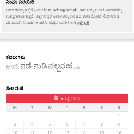
ನೀವೂ ಬರೆಯಿರಿ
ಬರಹಗಳನ್ನು ಇಲ್ಲಿಗೆ ಮಿಂಚಿಸಿ:
minche@honalu.net
ನಿಮ್ಮ ಮಿಂಚೆ ವಿಳಾಸವನ್ನು
ಗುಟ್ಟಾಗಿಡಲಾಗುತ್ತದೆ. ಚಿತ್ರಗಳಿದ್ದರೆ ಅವುಗಳನ್ನು ಬರಹದ ಕಡತದೊಡನೆ ಸೇರಿಸಬೇಡಿ,
ಬೇರೆಯಾಗಿ ಮಿಂಚೆಗೆ ಅಂಟಿಸಿ. ಹೆಚ್ಚಿನ ಮಾಹಿತಿಗಾಗಿ
ಇಲ್ಲಿ ಒತ್ತಿ
.
ಕವಲುಗಳು
ನಲ್ಬರಹ
ನಡೆ-ನುಡಿ
ಅರಿಮೆ
ನಾಡು
ತೇದಿಮಣೆ
ಆಗಸ್ಟ್ 2026
M
T
W
T
F
S
S
1
2
3
4
5
6
7
8
9
10
11
12
13
14
15
16