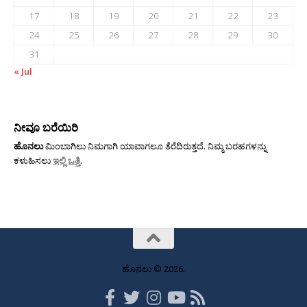
17
18
19
20
21
22
23
24
25
26
27
28
29
30
31
« Jul
ನೀವೂ ಬರೆಯಿರಿ
ಹೊನಲು
ಮಿಂಬಾಗಿಲು ನಿಮಗಾಗಿ ಯಾವಾಗಲೂ ತೆರೆದಿರುತ್ತದೆ. ನಿಮ್ಮ ಬರಹಗಳನ್ನು
ಕಳುಹಿಸಲು
ಇಲ್ಲಿ ಒತ್ತಿ
.
ಹೊನಲು © 2026.