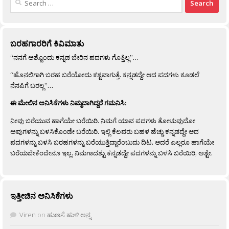
for:
ಬರಹಗಾರರಿಗೆ ಕಿವಿಮಾತು
“ನನಗೆ ಅಶ್ಟೊಂದು ಕನ್ನಡ ಬೇರಿನ ಪದಗಳು ಗೊತ್ತಿಲ್ಲ”…
“ಹೊನಲಿಗಾಗಿ ಬರಹ ಬರೆಯೋದು ಕಶ್ಟವಾಗುತ್ತೆ. ಕನ್ನಡದ್ದೇ ಆದ ಪದಗಳು ಕೂಡಲೆ
ನೆನಪಿಗೆ ಬರಲ್ಲ”…
ಈ ಮೇಲಿನ ಅನಿಸಿಕೆಗಳು ನಿಮ್ಮದಾಗಿದ್ದರೆ ಗಮನಿಸಿ:
ನೀವು ಬರೆಯುವ ಹಾಗೆಯೇ ಬರೆಯಿರಿ. ನಿಮಗೆ ಯಾವ ಪದಗಳು ತೋಚುವುದೋ
ಅವುಗಳನ್ನು ಬಳಸಿಕೊಂಡೇ ಬರೆಯಿರಿ. ಇಲ್ಲಿ ಕೆಲವರು ಬಹಳ ಹೆಚ್ಚು ಕನ್ನಡದ್ದೇ ಆದ
ಪದಗಳನ್ನು ಬಳಸಿ ಬರಹಗಳನ್ನು ಬರೆಯುತ್ತಿದ್ದಾರೆಂಬುದು ದಿಟ. ಆದರೆ ಎಲ್ಲರೂ ಹಾಗೆಯೇ
ಬರೆಯಬೇಕೆಂದೇನೂ ಇಲ್ಲ. ನಿಮಗಾದಶ್ಟು ಕನ್ನಡದ್ದೇ ಪದಗಳನ್ನು ಬಳಸಿ ಬರೆಯಿರಿ, ಅಶ್ಟೇ.
ಇತ್ತೀಚಿನ ಅನಿಸಿಕೆಗಳು
Viren
on
ಹುಣಸೆ ಹುಳಿ ಅನ್ನ