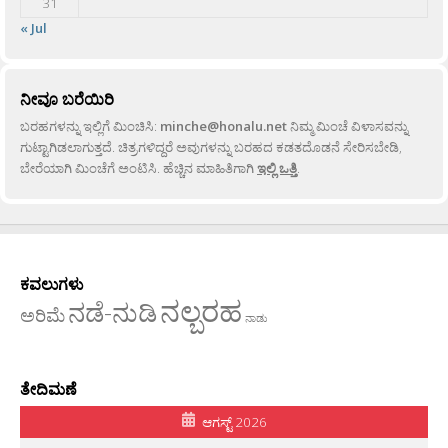
31
« Jul
ನೀವೂ ಬರೆಯಿರಿ
ಬರಹಗಳನ್ನು ಇಲ್ಲಿಗೆ ಮಿಂಚಿಸಿ:
minche@honalu.net
ನಿಮ್ಮ ಮಿಂಚೆ ವಿಳಾಸವನ್ನು
ಗುಟ್ಟಾಗಿಡಲಾಗುತ್ತದೆ. ಚಿತ್ರಗಳಿದ್ದರೆ ಅವುಗಳನ್ನು ಬರಹದ ಕಡತದೊಡನೆ ಸೇರಿಸಬೇಡಿ,
ಬೇರೆಯಾಗಿ ಮಿಂಚೆಗೆ ಅಂಟಿಸಿ. ಹೆಚ್ಚಿನ ಮಾಹಿತಿಗಾಗಿ
ಇಲ್ಲಿ ಒತ್ತಿ
.
ಕವಲುಗಳು
ನಲ್ಬರಹ
ನಡೆ-ನುಡಿ
ಅರಿಮೆ
ನಾಡು
ತೇದಿಮಣೆ
ಆಗಸ್ಟ್ 2026