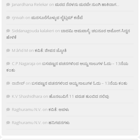
Janardhana Relekar
on
ಮರದ ನೆರಳನು ಮರವೇ ನುಂಗಿ ಹಾಕಿದಾಗ…
rjnivah
on
ಮನಸೂರೆಗೊಳ್ಳುವ ಲೈಟ್ಲಮ್ ಕಣಿವೆ
Siddanagouda kalakeri
on
ಬಾದಮಿ ಅಮವಾಸ್ಯೆ: ಚಬನೂರ ಅಮೋಗ ಸಿದ್ದನ
ಹೇಳಿಕೆ
M âñd M
on
ಕವಿತೆ: ಜೀವನ ಜ್ಯೋತಿ
C.P.Nagaraja
on
ಬಸವಣ್ಣನ ವಚನಗಳಿಂದ ಆಯ್ದ ಸಾಲುಗಳ ಓದು – 13ನೆಯ
ಕಂತು
ರಾಜೀವ್
on
ಬಸವಣ್ಣನ ವಚನಗಳಿಂದ ಆಯ್ದ ಸಾಲುಗಳ ಓದು – 13ನೆಯ ಕಂತು
K.V Shashidhara
on
ಹೊನಲುವಿಗೆ 11 ವರುಶ ತುಂಬಿದ ನಲಿವು
Raghuramu N.V.
on
ಕವಿತೆ: ಅವಳು
Raghuramu N.V.
on
ಹನಿಗವನಗಳು