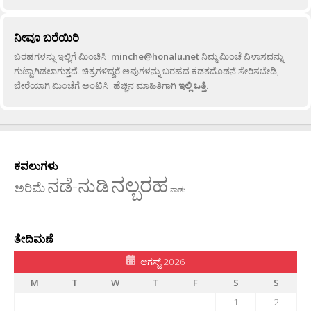
ನೀವೂ ಬರೆಯಿರಿ
ಬರಹಗಳನ್ನು ಇಲ್ಲಿಗೆ ಮಿಂಚಿಸಿ:
minche@honalu.net
ನಿಮ್ಮ ಮಿಂಚೆ ವಿಳಾಸವನ್ನು
ಗುಟ್ಟಾಗಿಡಲಾಗುತ್ತದೆ. ಚಿತ್ರಗಳಿದ್ದರೆ ಅವುಗಳನ್ನು ಬರಹದ ಕಡತದೊಡನೆ ಸೇರಿಸಬೇಡಿ,
ಬೇರೆಯಾಗಿ ಮಿಂಚೆಗೆ ಅಂಟಿಸಿ. ಹೆಚ್ಚಿನ ಮಾಹಿತಿಗಾಗಿ
ಇಲ್ಲಿ ಒತ್ತಿ
.
ಕವಲುಗಳು
ನಲ್ಬರಹ
ನಡೆ-ನುಡಿ
ಅರಿಮೆ
ನಾಡು
ತೇದಿಮಣೆ
ಆಗಸ್ಟ್ 2026
M
T
W
T
F
S
S
1
2