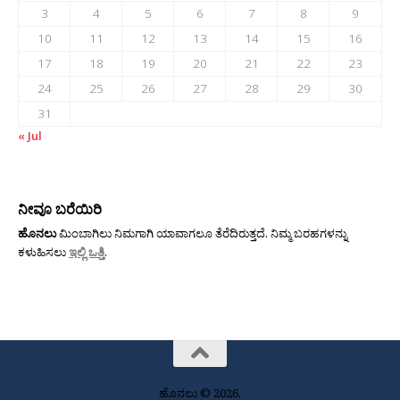
3
4
5
6
7
8
9
10
11
12
13
14
15
16
17
18
19
20
21
22
23
24
25
26
27
28
29
30
31
« Jul
ನೀವೂ ಬರೆಯಿರಿ
ಹೊನಲು
ಮಿಂಬಾಗಿಲು ನಿಮಗಾಗಿ ಯಾವಾಗಲೂ ತೆರೆದಿರುತ್ತದೆ. ನಿಮ್ಮ ಬರಹಗಳನ್ನು
ಕಳುಹಿಸಲು
ಇಲ್ಲಿ ಒತ್ತಿ
.
ಹೊನಲು © 2026.