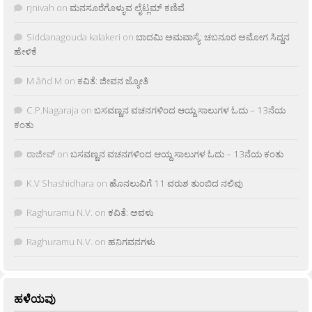
rjnivah
on
ಮನಸೂರೆಗೊಳ್ಳುವ ಲೈಟ್ಲಮ್ ಕಣಿವೆ
Siddanagouda kalakeri
on
ಬಾದಮಿ ಅಮವಾಸ್ಯೆ: ಚಬನೂರ ಅಮೋಗ ಸಿದ್ದನ
ಹೇಳಿಕೆ
M âñd M
on
ಕವಿತೆ: ಜೀವನ ಜ್ಯೋತಿ
C.P.Nagaraja
on
ಬಸವಣ್ಣನ ವಚನಗಳಿಂದ ಆಯ್ದ ಸಾಲುಗಳ ಓದು – 13ನೆಯ
ಕಂತು
ರಾಜೀವ್
on
ಬಸವಣ್ಣನ ವಚನಗಳಿಂದ ಆಯ್ದ ಸಾಲುಗಳ ಓದು – 13ನೆಯ ಕಂತು
K.V Shashidhara
on
ಹೊನಲುವಿಗೆ 11 ವರುಶ ತುಂಬಿದ ನಲಿವು
Raghuramu N.V.
on
ಕವಿತೆ: ಅವಳು
Raghuramu N.V.
on
ಹನಿಗವನಗಳು
ಹಳೆಯವು