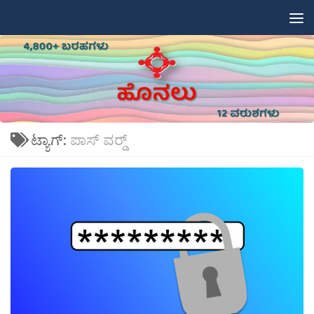
Skip to content
ಟ್ಯಾಗ್:
ಪಾಸ್ ವರ‍್ಡ್