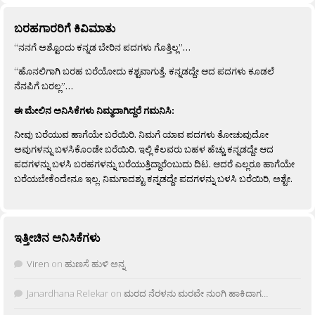
ಬರಹಗಾರರಿಗೆ ಕಿವಿಮಾತು
“ನನಗೆ ಅಶ್ಟೊಂದು ಕನ್ನಡ ಬೇರಿನ ಪದಗಳು ಗೊತ್ತಿಲ್ಲ”…
“ಹೊನಲಿಗಾಗಿ ಬರಹ ಬರೆಯೋದು ಕಶ್ಟವಾಗುತ್ತೆ. ಕನ್ನಡದ್ದೇ ಆದ ಪದಗಳು ಕೂಡಲೆ
ನೆನಪಿಗೆ ಬರಲ್ಲ”…
ಈ ಮೇಲಿನ ಅನಿಸಿಕೆಗಳು ನಿಮ್ಮದಾಗಿದ್ದರೆ ಗಮನಿಸಿ:
ನೀವು ಬರೆಯುವ ಹಾಗೆಯೇ ಬರೆಯಿರಿ. ನಿಮಗೆ ಯಾವ ಪದಗಳು ತೋಚುವುದೋ
ಅವುಗಳನ್ನು ಬಳಸಿಕೊಂಡೇ ಬರೆಯಿರಿ. ಇಲ್ಲಿ ಕೆಲವರು ಬಹಳ ಹೆಚ್ಚು ಕನ್ನಡದ್ದೇ ಆದ
ಪದಗಳನ್ನು ಬಳಸಿ ಬರಹಗಳನ್ನು ಬರೆಯುತ್ತಿದ್ದಾರೆಂಬುದು ದಿಟ. ಆದರೆ ಎಲ್ಲರೂ ಹಾಗೆಯೇ
ಬರೆಯಬೇಕೆಂದೇನೂ ಇಲ್ಲ. ನಿಮಗಾದಶ್ಟು ಕನ್ನಡದ್ದೇ ಪದಗಳನ್ನು ಬಳಸಿ ಬರೆಯಿರಿ, ಅಶ್ಟೇ.
ಇತ್ತೀಚಿನ ಅನಿಸಿಕೆಗಳು
Viren
on
ಹುಣಸೆ ಹುಳಿ ಅನ್ನ
Janardhana Relekar
on
ಮರದ ನೆರಳನು ಮರವೇ ನುಂಗಿ ಹಾಕಿದಾಗ…