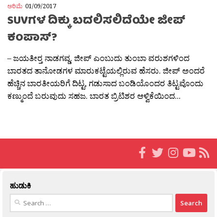
ಅರಿಮೆ
01/09/2017
SUVಗಳ ದಿಕ್ಕು ಬದಲಿಸಲಿದೆಯೇ ಜೀಪ್
ಕಂಪಾಸ್?
– ಜಯತೀರ‍್ತ ನಾಡಗವ್ಡ. ಜೀಪ್ ಎಂಬುದು ತುಂಬಾ ವರುಶಗಳಿಂದ
ಬಾರತದ ತಾನೋಡಗಳ ಮಾರುಕಟ್ಟೆಯಲ್ಲಿರುವ ಹೆಸರು. ಜೀಪ್ ಅಂದರೆ
ಹೆಚ್ಚಿನ ಬಾರತೀಯರಿಗೆ ದಿಟ್ಟ, ಗಡುಸಾದ ಬಂಡಿಯೊಂದರ ತಿಟ್ಟವೊಂದು
ಕಣ್ಮುಂದೆ ಬರುವುದು ಸಹಜ. ಬಾರತ ಬ್ರಿಟಿಶರ ಆಳ್ವಿಕೆಯಿಂದ...
ಹುಡುಕಿ
Search
for: