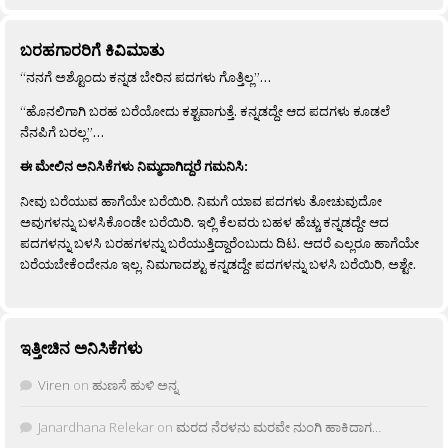
ಬರಹಗಾರರಿಗೆ ಕಿವಿಮಾತು
“ನನಗೆ ಅಶ್ಟೊಂದು ಕನ್ನಡ ಬೇರಿನ ಪದಗಳು ಗೊತ್ತಿಲ್ಲ”…
“ಹೊನಲಿಗಾಗಿ ಬರಹ ಬರೆಯೋದು ಕಶ್ಟವಾಗುತ್ತೆ. ಕನ್ನಡದ್ದೇ ಆದ ಪದಗಳು ಕೂಡಲೆ
ನೆನಪಿಗೆ ಬರಲ್ಲ”…
ಈ ಮೇಲಿನ ಅನಿಸಿಕೆಗಳು ನಿಮ್ಮದಾಗಿದ್ದರೆ ಗಮನಿಸಿ:
ನೀವು ಬರೆಯುವ ಹಾಗೆಯೇ ಬರೆಯಿರಿ. ನಿಮಗೆ ಯಾವ ಪದಗಳು ತೋಚುವುದೋ
ಅವುಗಳನ್ನು ಬಳಸಿಕೊಂಡೇ ಬರೆಯಿರಿ. ಇಲ್ಲಿ ಕೆಲವರು ಬಹಳ ಹೆಚ್ಚು ಕನ್ನಡದ್ದೇ ಆದ
ಪದಗಳನ್ನು ಬಳಸಿ ಬರಹಗಳನ್ನು ಬರೆಯುತ್ತಿದ್ದಾರೆಂಬುದು ದಿಟ. ಆದರೆ ಎಲ್ಲರೂ ಹಾಗೆಯೇ
ಬರೆಯಬೇಕೆಂದೇನೂ ಇಲ್ಲ. ನಿಮಗಾದಶ್ಟು ಕನ್ನಡದ್ದೇ ಪದಗಳನ್ನು ಬಳಸಿ ಬರೆಯಿರಿ, ಅಶ್ಟೇ.
ಇತ್ತೀಚಿನ ಅನಿಸಿಕೆಗಳು
Viren
on
ಹುಣಸೆ ಹುಳಿ ಅನ್ನ
Janardhana Relekar
on
ಮರದ ನೆರಳನು ಮರವೇ ನುಂಗಿ ಹಾಕಿದಾಗ…