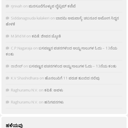
rjnivah
on
ಮನಸೂರೆಗೊಳ್ಳುವ ಲೈಟ್ಲಮ್ ಕಣಿವೆ
Siddanagouda kalakeri
on
ಬಾದಮಿ ಅಮವಾಸ್ಯೆ: ಚಬನೂರ ಅಮೋಗ ಸಿದ್ದನ
ಹೇಳಿಕೆ
M âñd M
on
ಕವಿತೆ: ಜೀವನ ಜ್ಯೋತಿ
C.P.Nagaraja
on
ಬಸವಣ್ಣನ ವಚನಗಳಿಂದ ಆಯ್ದ ಸಾಲುಗಳ ಓದು – 13ನೆಯ
ಕಂತು
ರಾಜೀವ್
on
ಬಸವಣ್ಣನ ವಚನಗಳಿಂದ ಆಯ್ದ ಸಾಲುಗಳ ಓದು – 13ನೆಯ ಕಂತು
K.V Shashidhara
on
ಹೊನಲುವಿಗೆ 11 ವರುಶ ತುಂಬಿದ ನಲಿವು
Raghuramu N.V.
on
ಕವಿತೆ: ಅವಳು
Raghuramu N.V.
on
ಹನಿಗವನಗಳು
ಹಳೆಯವು