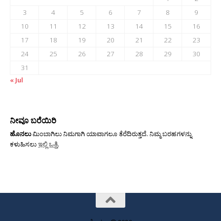
3
4
5
6
7
8
9
10
11
12
13
14
15
16
17
18
19
20
21
22
23
24
25
26
27
28
29
30
31
« Jul
ನೀವೂ ಬರೆಯಿರಿ
ಹೊನಲು
ಮಿಂಬಾಗಿಲು ನಿಮಗಾಗಿ ಯಾವಾಗಲೂ ತೆರೆದಿರುತ್ತದೆ. ನಿಮ್ಮ ಬರಹಗಳನ್ನು
ಕಳುಹಿಸಲು
ಇಲ್ಲಿ ಒತ್ತಿ
.