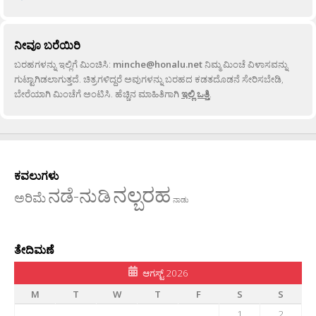
ನೀವೂ ಬರೆಯಿರಿ
ಬರಹಗಳನ್ನು ಇಲ್ಲಿಗೆ ಮಿಂಚಿಸಿ:
minche@honalu.net
ನಿಮ್ಮ ಮಿಂಚೆ ವಿಳಾಸವನ್ನು
ಗುಟ್ಟಾಗಿಡಲಾಗುತ್ತದೆ. ಚಿತ್ರಗಳಿದ್ದರೆ ಅವುಗಳನ್ನು ಬರಹದ ಕಡತದೊಡನೆ ಸೇರಿಸಬೇಡಿ,
ಬೇರೆಯಾಗಿ ಮಿಂಚೆಗೆ ಅಂಟಿಸಿ. ಹೆಚ್ಚಿನ ಮಾಹಿತಿಗಾಗಿ
ಇಲ್ಲಿ ಒತ್ತಿ
.
ಕವಲುಗಳು
ನಲ್ಬರಹ
ನಡೆ-ನುಡಿ
ಅರಿಮೆ
ನಾಡು
ತೇದಿಮಣೆ
ಆಗಸ್ಟ್ 2026
M
T
W
T
F
S
S
1
2