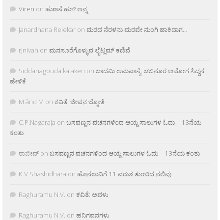
Viren
on
ಹುಣಸೆ ಹುಳಿ ಅನ್ನ
Janardhana Relekar
on
ಮರದ ನೆರಳನು ಮರವೇ ನುಂಗಿ ಹಾಕಿದಾಗ…
rjnivah
on
ಮನಸೂರೆಗೊಳ್ಳುವ ಲೈಟ್ಲಮ್ ಕಣಿವೆ
Siddanagouda kalakeri
on
ಬಾದಮಿ ಅಮವಾಸ್ಯೆ: ಚಬನೂರ ಅಮೋಗ ಸಿದ್ದನ
ಹೇಳಿಕೆ
M âñd M
on
ಕವಿತೆ: ಜೀವನ ಜ್ಯೋತಿ
C.P.Nagaraja
on
ಬಸವಣ್ಣನ ವಚನಗಳಿಂದ ಆಯ್ದ ಸಾಲುಗಳ ಓದು – 13ನೆಯ
ಕಂತು
ರಾಜೀವ್
on
ಬಸವಣ್ಣನ ವಚನಗಳಿಂದ ಆಯ್ದ ಸಾಲುಗಳ ಓದು – 13ನೆಯ ಕಂತು
K.V Shashidhara
on
ಹೊನಲುವಿಗೆ 11 ವರುಶ ತುಂಬಿದ ನಲಿವು
Raghuramu N.V.
on
ಕವಿತೆ: ಅವಳು
Raghuramu N.V.
on
ಹನಿಗವನಗಳು