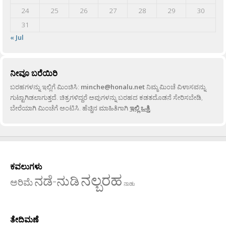
24
25
26
27
28
29
30
31
« Jul
ನೀವೂ ಬರೆಯಿರಿ
ಬರಹಗಳನ್ನು ಇಲ್ಲಿಗೆ ಮಿಂಚಿಸಿ:
minche@honalu.net
ನಿಮ್ಮ ಮಿಂಚೆ ವಿಳಾಸವನ್ನು
ಗುಟ್ಟಾಗಿಡಲಾಗುತ್ತದೆ. ಚಿತ್ರಗಳಿದ್ದರೆ ಅವುಗಳನ್ನು ಬರಹದ ಕಡತದೊಡನೆ ಸೇರಿಸಬೇಡಿ,
ಬೇರೆಯಾಗಿ ಮಿಂಚೆಗೆ ಅಂಟಿಸಿ. ಹೆಚ್ಚಿನ ಮಾಹಿತಿಗಾಗಿ
ಇಲ್ಲಿ ಒತ್ತಿ
.
ಕವಲುಗಳು
ನಲ್ಬರಹ
ನಡೆ-ನುಡಿ
ಅರಿಮೆ
ನಾಡು
ತೇದಿಮಣೆ