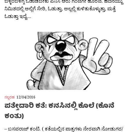
ಬೆಳ್ಳಂಬೆಳಗ್ಗೆ ಓಡಾಡಬೇಕು ಎನಿಸಿ ಆರು ಗಂಟೆಗೇ ಹೊರಟೆ. ಹದಿನಯ್ದು
ನಿಮಿಶದಲ್ಲಿ ಅಲ್ಲಿಗೆ ಸೇರಿ, ಓಡುತ್ತಾ, ಅಲ್ಲಲ್ಲಿ ಕುಳಿತುಕೊಳ್ಳುತ್ತಾ, ಮತ್ತೆ
ಓಡುತ್ತಾ ಇದ್ದೆ....
ನಲ್ಬರಹ
12/04/2016
ಪತ್ತೇದಾರಿ ಕತೆ: ಕನಸಿನಲ್ಲಿ ಕೊಲೆ (ಕೊನೆ
ಕಂತು)
– ಬಸವರಾಜ್ ಕಂಟಿ. ( ಕತೆಯಲ್ಲಿನ ಪಾತ್ರಗಳು ನೇರವಾಗಿ ನೋಡುಗರ/