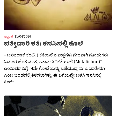
ನಲ್ಬರಹ
11/04/2016
ಪತ್ತೇದಾರಿ ಕತೆ: ಕನಸಿನಲ್ಲಿ ಕೊಲೆ
– ಬಸವರಾಜ್ ಕಂಟಿ. ( ಕತೆಯಲ್ಲಿನ ಪಾತ್ರಗಳು ನೇರವಾಗಿ ನೋಡುಗರ/
ಓದುಗರ ಜೊತೆ ಮಾತನಾಡುವದು “ಕತೆಯಾಚೆ (Metafiction)”
ಎಂಬುದರ ಬಗ್ಗೆ ‘4ನೇ ಗೋಡೆಯನ್ನು ಒಡೆಯುವುದು’ ಎಂದರೇನು?
ಎಂಬ ಬರಹದಲ್ಲಿ ತಿಳಿಸಲಾಗಿತ್ತು. ಈ ಬಗೆಯನ್ನೇ ಬಳಸಿ ‘ಕನಸಿನಲ್ಲಿ
ಕೊಲೆ”...