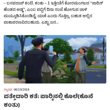
– ಬಸವರಾಜ್ ಕಂಟಿ. ಕಂತು – 1 ಇತ್ತೀಚೆಗೆ ಕೋರಮಂಗಲದ “ಪಾರಿನ್
ಹೆಂಡದ ಅಡ್ಡ”, ಎಂಬ ಪಬ್ಬಿಗೆ ದಿನಾ ಸಂಜೆ ಹೋಗುವ ಚಾಳಿ
ಮಯ್ಗೂಡಿಸಿಕೊಂಡಿದ್ದೆ. ಯಾಕೆ ಎಂದು ಗೊತ್ತಿಲ್ಲ. ಬಹುಶ ಅಲ್ಲಿನ
ವಾತಾವರಣವಿರಬಹುದು. ಎಶ್ಟು ಜನ...
ನಲ್ಬರಹ
06/10/2016
ಪತ್ತೇದಾರಿ ಕತೆ: ಪಾರ‍್ಕಿನಲ್ಲಿ ಕೊಲೆ(ಕೊನೆ
ಕಂತು)