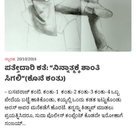
ನಲ್ಬರಹ
20/10/2016
ಪತ್ತೇದಾರಿ ಕತೆ: “ನಿನ್ನಾತ್ಮಕ್ಕೆ ಶಾಂತಿ
ಸಿಗಲಿ”(ಕೊನೆ ಕಂತು)
– ಬಸವರಾಜ್ ಕಂಟಿ. ಕಂತು-1 ಕಂತು-2 ಕಂತು-3 ಕಂತು-4 ಒಬ್ಬ
ಪೇದೆಯ ಬಟ್ಟೆ ಹಾಕಿಕೊಂಡು, ಕಯ್ಯಲ್ಲಿ ಒಂದು ಕಡತ ಇಟ್ಟುಕೊಂಡು
ಅರಸ್ ಅವರ ಮನೆಕಡೆಗೆ ಹೊರಟೆ. ತನ್ನನ್ನು ಕಿಡ್ನಾಪ್ ಮಾಡಲು
ಪ್ರಯತ್ನಿಸಿದರೂ, ಸುದಾ ಪೊಲೀಸ್ ಕಂಪ್ಲೆಂಟ್ ಕೊಡದೇ ಇರೋಹಾಗೆ
ಸಂಜಯ್...