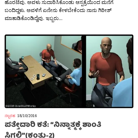
ಹೊರಟೆವು. ಅವಳು ಸುದಾರಿಸಿಕೊಂಡು ಆಸ್ಪತ್ರೆಯಿಂದ ಮನೆಗೆ
ಬಂದಿದ್ದಳು. ಅವಳಿಗೆ ಏನೇನು ಕೇಳಬೇಕೆಂದು ನಾನು ಗಿರೀಶ್
ಮಾತಾಡಿಕೊಂಡಿದ್ದೆವು. ಇಬ್ಬರು...
ನಲ್ಬರಹ
18/10/2016
ಪತ್ತೇದಾರಿ ಕತೆ: “ನಿನ್ನಾತ್ಮಕ್ಕೆ ಶಾಂತಿ
ಸಿಗಲಿ”(ಕಂತು-2)