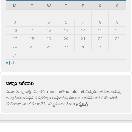
M
T
W
T
F
S
S
1
2
3
4
5
6
7
8
9
10
11
12
13
14
15
16
17
18
19
20
21
22
23
24
25
26
27
28
29
30
31
« Jul
ನೀವೂ ಬರೆಯಿರಿ
ಬರಹಗಳನ್ನು ಇಲ್ಲಿಗೆ ಮಿಂಚಿಸಿ:
minche@honalu.net
ನಿಮ್ಮ ಮಿಂಚೆ ವಿಳಾಸವನ್ನು
ಗುಟ್ಟಾಗಿಡಲಾಗುತ್ತದೆ. ಚಿತ್ರಗಳಿದ್ದರೆ ಅವುಗಳನ್ನು ಬರಹದ ಕಡತದೊಡನೆ ಸೇರಿಸಬೇಡಿ,
ಬೇರೆಯಾಗಿ ಮಿಂಚೆಗೆ ಅಂಟಿಸಿ. ಹೆಚ್ಚಿನ ಮಾಹಿತಿಗಾಗಿ
ಇಲ್ಲಿ ಒತ್ತಿ
.