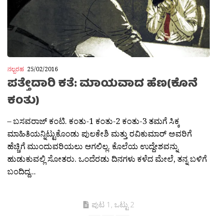
ನಲ್ಬರಹ
25/02/2016
ಪತ್ತೇದಾರಿ ಕತೆ: ಮಾಯವಾದ ಹೆಣ(ಕೊನೆ
ಕಂತು)
– ಬಸವರಾಜ್ ಕಂಟಿ. ಕಂತು-1 ಕಂತು-2 ಕಂತು-3 ತಮಗೆ ಸಿಕ್ಕ
ಮಾಹಿತಿಯನ್ನಿಟ್ಟುಕೊಂಡು ಪುಲಕೇಶಿ ಮತ್ತು ರವಿಕುಮಾರ್ ಅವರಿಗೆ
ಹೆಚ್ಚಿಗೆ ಮುಂದುವರಿಯಲು ಆಗಲಿಲ್ಲ. ಕೊಲೆಯ ಉದ್ದೇಶವನ್ನು
ಹುಡುಕುವಲ್ಲಿ ಸೋತರು. ಒಂದೆರಡು ದಿನಗಳು ಕಳೆದ ಮೇಲೆ, ತನ್ನ ಬಳಿಗೆ
ಬಂದಿದ್ದ...
ಪುಟ 1, ಒಟ್ಟು 2