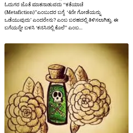
ಓದುಗರ ಜೊತೆ ಮಾತನಾಡುವದು “ಕತೆಯಾಚೆ
(Metafiction)”ಎಂಬುದರ ಬಗ್ಗೆ ‘4ನೇ ಗೋಡೆಯನ್ನು
ಒಡೆಯುವುದು’ ಎಂದರೇನು? ಎಂಬ ಬರಹದಲ್ಲಿ ತಿಳಿಸಲಾಗಿತ್ತು. ಈ
ಬಗೆಯನ್ನೇ ಬಳಸಿ ‘ಕನಸಿನಲ್ಲಿ ಕೊಲೆ” ಎಂಬ...