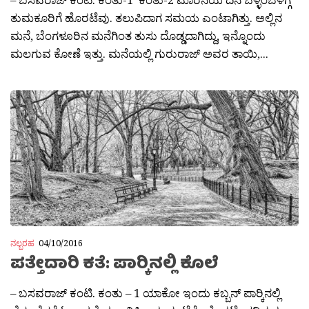
ತುಮಕೂರಿಗೆ ಹೊರಟೆವು. ತಲುಪಿದಾಗ ಸಮಯ ಎಂಟಾಗಿತ್ತು. ಅಲ್ಲಿನ
ಮನೆ, ಬೆಂಗಳೂರಿನ ಮನೆಗಿಂತ ತುಸು ದೊಡ್ಡದಾಗಿದ್ದು, ಇನ್ನೊಂದು
ಮಲಗುವ ಕೋಣೆ ಇತ್ತು. ಮನೆಯಲ್ಲಿ ಗುರುರಾಜ್ ಅವರ ತಾಯಿ,...
ನಲ್ಬರಹ
04/10/2016
ಪತ್ತೇದಾರಿ ಕತೆ: ಪಾರ‍್ಕಿನಲ್ಲಿ ಕೊಲೆ
– ಬಸವರಾಜ್ ಕಂಟಿ. ಕಂತು – 1 ಯಾಕೋ ಇಂದು ಕಬ್ಬನ್ ಪಾರ‍್ಕಿನಲ್ಲಿ