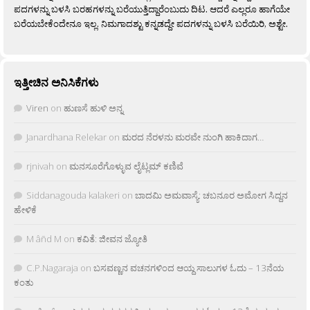
ಪದಗಳನ್ನು ಬಳಸಿ ಬರಹಗಳನ್ನು ಬರೆಯುತ್ತಿದ್ದಾರೆಂಬುದು ದಿಟ. ಆದರೆ ಎಲ್ಲರೂ ಹಾಗೆಯೇ
ಬರೆಯಬೇಕೆಂದೇನೂ ಇಲ್ಲ. ನಿಮಗಾದಶ್ಟು ಕನ್ನಡದ್ದೇ ಪದಗಳನ್ನು ಬಳಸಿ ಬರೆಯಿರಿ, ಅಶ್ಟೇ.
ಇತ್ತೀಚಿನ ಅನಿಸಿಕೆಗಳು
Viren
on
ಹುಣಸೆ ಹುಳಿ ಅನ್ನ
Janardhana Relekar
on
ಮರದ ನೆರಳನು ಮರವೇ ನುಂಗಿ ಹಾಕಿದಾಗ…
rjnivah
on
ಮನಸೂರೆಗೊಳ್ಳುವ ಲೈಟ್ಲಮ್ ಕಣಿವೆ
Siddanagouda kalakeri
on
ಬಾದಮಿ ಅಮವಾಸ್ಯೆ: ಚಬನೂರ ಅಮೋಗ ಸಿದ್ದನ
ಹೇಳಿಕೆ
M âñd M
on
ಕವಿತೆ: ಜೀವನ ಜ್ಯೋತಿ
C.P.Nagaraja
on
ಬಸವಣ್ಣನ ವಚನಗಳಿಂದ ಆಯ್ದ ಸಾಲುಗಳ ಓದು – 13ನೆಯ
ಕಂತು