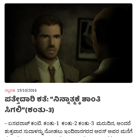
ನಲ್ಬರಹ
19/10/2016
ಪತ್ತೇದಾರಿ ಕತೆ: “ನಿನ್ನಾತ್ಮಕ್ಕೆ ಶಾಂತಿ
ಸಿಗಲಿ”(ಕಂತು-3)
– ಬಸವರಾಜ್ ಕಂಟಿ. ಕಂತು-1 ಕಂತು-2 ಕಂತು-3 ಮರುದಿನ, ಅಂದರೆ
ಶುಕ್ರವಾರ ಸುದಾಳನ್ನು ನೋಡಲು ಇಂದಿರಾನಗರದ ಅರಸ್ ಅವರ ಮನೆಗೆ