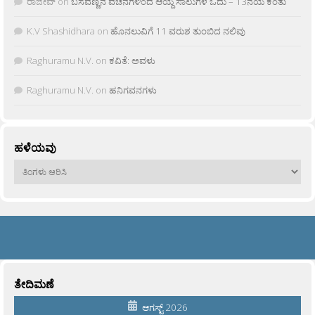
ರಾಜೀವ್
on
ಬಸವಣ್ಣನ ವಚನಗಳಿಂದ ಆಯ್ದ ಸಾಲುಗಳ ಓದು – 13ನೆಯ ಕಂತು
K.V Shashidhara
on
ಹೊನಲುವಿಗೆ 11 ವರುಶ ತುಂಬಿದ ನಲಿವು
Raghuramu N.V.
on
ಕವಿತೆ: ಅವಳು
Raghuramu N.V.
on
ಹನಿಗವನಗಳು
ಹಳೆಯವು
ಹಳೆಯವು
ತೇದಿಮಣೆ
ಆಗಸ್ಟ್ 2026