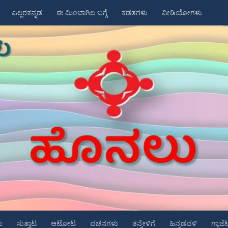
ಎಲ್ಲರಕನ್ನಡ
ಈ ಮಿಂಬಾಗಿಲ ಬಗ್ಗೆ
ಕಡತಗಳು
ವೀಡಿಯೋಗಳು
ು
ಸುತ್ತಾಟ
ಆಟೋಟ
ವಚನಗಳು
ತನ್ನೇಳಿಗೆ
ಹಿನ್ನಡವಳಿ
ಗ್ಯಾಜೆ