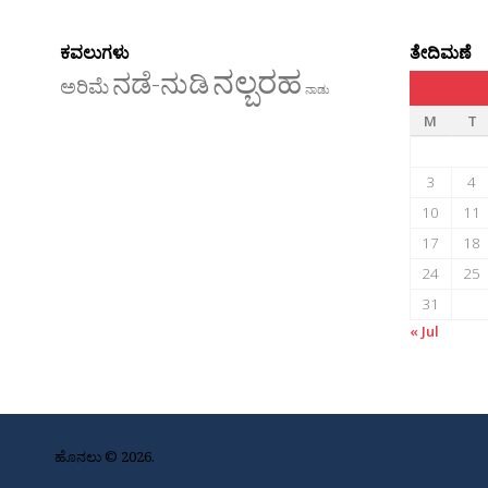
ಕವಲುಗಳು
ತೇದಿಮಣೆ
ನಲ್ಬರಹ
ನಡೆ-ನುಡಿ
ಅರಿಮೆ
ನಾಡು
M
T
3
4
10
11
17
18
24
25
31
« Jul
ಹೊನಲು © 2026.