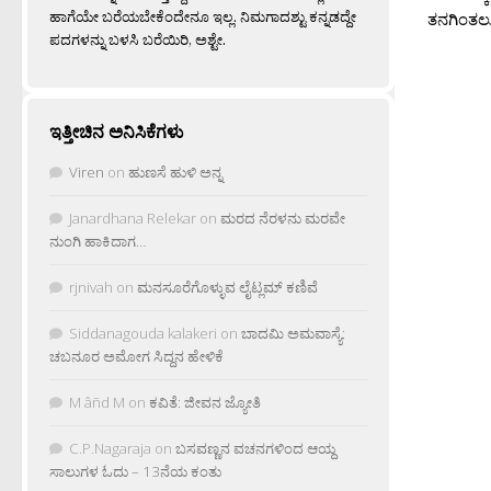
ಹಾಗೆಯೇ ಬರೆಯಬೇಕೆಂದೇನೂ ಇಲ್ಲ. ನಿಮಗಾದಶ್ಟು ಕನ್ನಡದ್ದೇ
ತನಗಿಂತಲೂ 
ಪದಗಳನ್ನು ಬಳಸಿ ಬರೆಯಿರಿ, ಅಶ್ಟೇ.
ಇತ್ತೀಚಿನ ಅನಿಸಿಕೆಗಳು
Viren
on
ಹುಣಸೆ ಹುಳಿ ಅನ್ನ
Janardhana Relekar
on
ಮರದ ನೆರಳನು ಮರವೇ
ನುಂಗಿ ಹಾಕಿದಾಗ…
rjnivah
on
ಮನಸೂರೆಗೊಳ್ಳುವ ಲೈಟ್ಲಮ್ ಕಣಿವೆ
Siddanagouda kalakeri
on
ಬಾದಮಿ ಅಮವಾಸ್ಯೆ:
ಚಬನೂರ ಅಮೋಗ ಸಿದ್ದನ ಹೇಳಿಕೆ
M âñd M
on
ಕವಿತೆ: ಜೀವನ ಜ್ಯೋತಿ
C.P.Nagaraja
on
ಬಸವಣ್ಣನ ವಚನಗಳಿಂದ ಆಯ್ದ
ಸಾಲುಗಳ ಓದು – 13ನೆಯ ಕಂತು