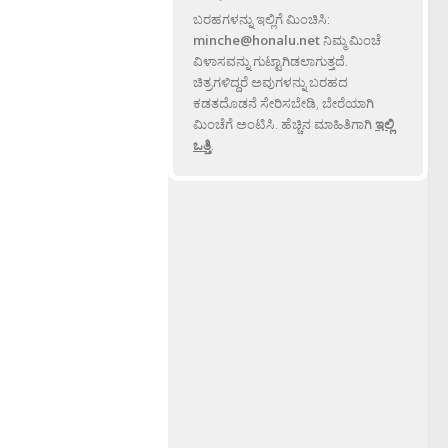
ಬರಹಗಳನ್ನು ಇಲ್ಲಿಗೆ ಮಿಂಚಿಸಿ:
minche@honalu.net
ನಿಮ್ಮ ಮಿಂಚೆ
ವಿಳಾಸವನ್ನು ಗುಟ್ಟಾಗಿಡಲಾಗುತ್ತದೆ.
ಚಿತ್ರಗಳಿದ್ದರೆ ಅವುಗಳನ್ನು ಬರಹದ
ಕಡತದೊಡನೆ ಸೇರಿಸಬೇಡಿ, ಬೇರೆಯಾಗಿ
ಮಿಂಚೆಗೆ ಅಂಟಿಸಿ. ಹೆಚ್ಚಿನ ಮಾಹಿತಿಗಾಗಿ
ಇಲ್ಲಿ
ಒತ್ತಿ
.