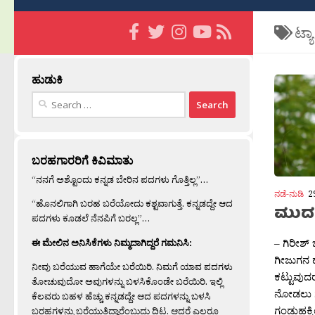
ಟ್ಯ
ಹುಡುಕಿ
Search
for:
ಬರಹಗಾರರಿಗೆ ಕಿವಿಮಾತು
“ನನಗೆ ಅಶ್ಟೊಂದು ಕನ್ನಡ ಬೇರಿನ ಪದಗಳು ಗೊತ್ತಿಲ್ಲ”…
ನಡೆ-ನುಡಿ
2
“ಹೊನಲಿಗಾಗಿ ಬರಹ ಬರೆಯೋದು ಕಶ್ಟವಾಗುತ್ತೆ. ಕನ್ನಡದ್ದೇ ಆದ
ಮುದ
ಪದಗಳು ಕೂಡಲೆ ನೆನಪಿಗೆ ಬರಲ್ಲ”…
– ಗಿರೀಶ್ ಬ
ಈ ಮೇಲಿನ ಅನಿಸಿಕೆಗಳು ನಿಮ್ಮದಾಗಿದ್ದರೆ ಗಮನಿಸಿ:
ಗೀಜುಗನ ಹ
ನೀವು ಬರೆಯುವ ಹಾಗೆಯೇ ಬರೆಯಿರಿ. ನಿಮಗೆ ಯಾವ ಪದಗಳು
ಕಟ್ಟುವುದರಲ್
ತೋಚುವುದೋ ಅವುಗಳನ್ನು ಬಳಸಿಕೊಂಡೇ ಬರೆಯಿರಿ. ಇಲ್ಲಿ
ನೋಡಲು ಗುಬ
ಕೆಲವರು ಬಹಳ ಹೆಚ್ಚು ಕನ್ನಡದ್ದೇ ಆದ ಪದಗಳನ್ನು ಬಳಸಿ
ಗಂಡುಹಕ್ಕಿ
ಬರಹಗಳನ್ನು ಬರೆಯುತ್ತಿದ್ದಾರೆಂಬುದು ದಿಟ. ಆದರೆ ಎಲ್ಲರೂ