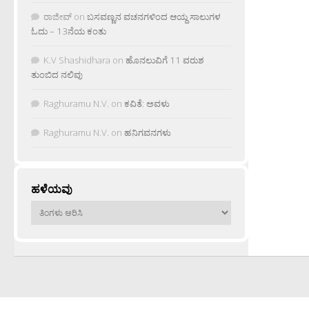
ರಾಜೀವ್
on
ಬಸವಣ್ಣನ ವಚನಗಳಿಂದ ಆಯ್ದ ಸಾಲುಗಳ
ಓದು – 13ನೆಯ ಕಂತು
K.V Shashidhara
on
ಹೊನಲುವಿಗೆ 11 ವರುಶ
ತುಂಬಿದ ನಲಿವು
Raghuramu N.V.
on
ಕವಿತೆ: ಅವಳು
Raghuramu N.V.
on
ಹನಿಗವನಗಳು
ಹಳೆಯವು
ಹಳೆಯವು