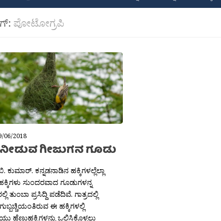
ಾಗ್:
ಪೋಟೋಗ್ರಪಿ
9/06/2018
ನೀಡುವ ಗೀಜುಗನ ಗೂಡು
ಿ. ಕುಮಾರ್. ಕನ್ನಡನಾಡಿನ ಹಕ್ಕಿಗಳಲ್ಲೆಲ್ಲಾ
ಕ್ಕಿಗಳು ಸುಂದರವಾದ ಗೂಡುಗಳನ್ನ
ಲಿ ತುಂಬಾ ಪ್ರಸಿದ್ದಿ ಪಡೆದಿವೆ. ಗಾತ್ರದಲ್ಲಿ
್ಬಚ್ಚಿಯಂತಿರುವ ಈ ಹಕ್ಕಿಗಳಲ್ಲಿ
ಯು ಹೆಣ್ಣುಹಕ್ಕಿಗಳನ್ನು ಒಲಿಸಿಕೊಳ್ಳಲು