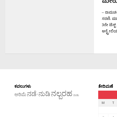
ಮೇರು ಪ
– ರಾಮಚಂದ
ಸರಣಿ. ಮ್ಯಾಂ
3ನೇ ಟೆಸ್ಟ
ಆಸ್ಟ್ರೇಲಿಯ
ಕವಲುಗಳು
ತೇದಿಮಣೆ
ನಲ್ಬರಹ
ನಡೆ-ನುಡಿ
ಅರಿಮೆ
ನಾಡು
M
T