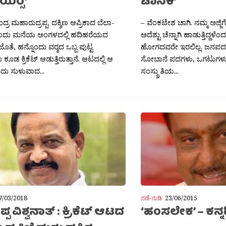
ಯರ‍್ಸ್
ಟಾನಿಕ್
ರ ಮಹಾರುದ್ರಪ್ಪ. ದಕ್ಶಿಣ ಆಪ್ರಿಕಾದ ಬೆಲಾ-
– ವೆಂಕಟೇಶ ಚಾಗಿ. ನಮ್ಮ ಅಜ್ಜ
ಂದು ಮನೆಯ ಅಂಗಳದಲ್ಲಿ ಹದಿಹರೆಯದ
ಅದೆಶ್ಟು ಚೆನ್ನಾಗಿ ಹಾಡುತ್ತಿದ್ದ
ತೆ, ಹನ್ನೊಂದು ವರ‍್ಶದ ಒಬ್ಬ ಪುಟ್ಟ
ಹೋಗದವರೇ ಇರಲಿಲ್ಲ. ಜನಪದ ಗೀ
ೂಡ ಕ್ರಿಕೆಟ್ ಆಡುತ್ತಿರುತ್ತಾನೆ. ಆಟದಲ್ಲಿ ಆ
ಸೋಬಾನೆ ಪದಗಳು, ಒಗಟುಗಳು
ು ಸುಳುವಾದ...
ಸಂಸ್ಕ್ರುತಿಯ...
7/03/2018
ನಡೆ-ನುಡಿ
23/06/2015
ಪ ವಿಶ್ವನಾತ್ : ಕ್ರಿಕೆಟ್ ಆಟದ
‘ಹಂಸಲೇಕ’ – ಕನ್ನಡ