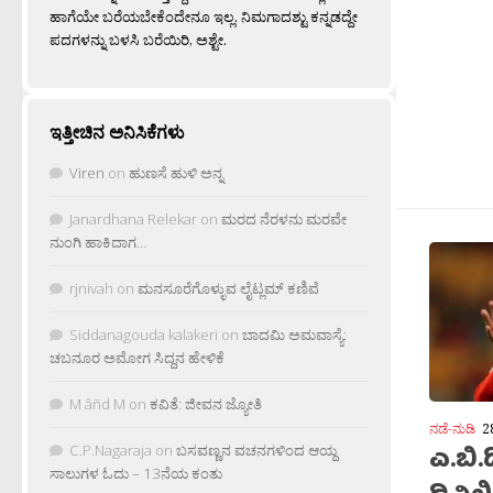
ಹಾಗೆಯೇ ಬರೆಯಬೇಕೆಂದೇನೂ ಇಲ್ಲ. ನಿಮಗಾದಶ್ಟು ಕನ್ನಡದ್ದೇ
ಪದಗಳನ್ನು ಬಳಸಿ ಬರೆಯಿರಿ, ಅಶ್ಟೇ.
ಇತ್ತೀಚಿನ ಅನಿಸಿಕೆಗಳು
Viren
on
ಹುಣಸೆ ಹುಳಿ ಅನ್ನ
Janardhana Relekar
on
ಮರದ ನೆರಳನು ಮರವೇ
ನುಂಗಿ ಹಾಕಿದಾಗ…
rjnivah
on
ಮನಸೂರೆಗೊಳ್ಳುವ ಲೈಟ್ಲಮ್ ಕಣಿವೆ
Siddanagouda kalakeri
on
ಬಾದಮಿ ಅಮವಾಸ್ಯೆ:
ಚಬನೂರ ಅಮೋಗ ಸಿದ್ದನ ಹೇಳಿಕೆ
M âñd M
on
ಕವಿತೆ: ಜೀವನ ಜ್ಯೋತಿ
ನಡೆ-ನುಡಿ
2
C.P.Nagaraja
on
ಬಸವಣ್ಣನ ವಚನಗಳಿಂದ ಆಯ್ದ
ಎ.ಬಿ.ಡ
ಸಾಲುಗಳ ಓದು – 13ನೆಯ ಕಂತು