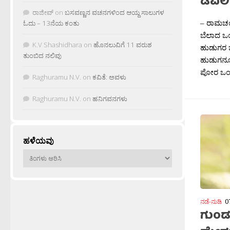
ಡಿವಿಲಿ
ರಾಜೀವ್
on
ಬಸವಣ್ಣನ ವಚನಗಳಿಂದ ಆಯ್ದ ಸಾಲುಗಳ
– ರಾಮಚಂದ್
ಓದು – 13ನೆಯ ಕಂತು
ಬೆಲಾದ ಒ
K.V Shashidhara
on
ಹೊನಲುವಿಗೆ 11 ವರುಶ
ಹುಡುಗರ ಜೊ
ತುಂಬಿದ ನಲಿವು
ಹುಡುಗನೂ ಕ
ಪೋರ ಒಂದ
Raghuramu N.V.
on
ಕವಿತೆ: ಅವಳು
Raghuramu N.V.
on
ಹನಿಗವನಗಳು
ಹಳೆಯವು
ಹಳೆಯವು
ನಡೆ-ನುಡಿ
0
ಗುಂಡಪ್