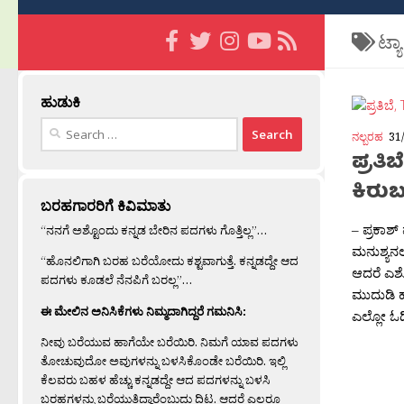
ಟ್ಯ
ಹುಡುಕಿ
Search
ನಲ್ಬರಹ
31
for:
ಪ್ರತಿ
ಕಿರು
ಬರಹಗಾರರಿಗೆ ಕಿವಿಮಾತು
– ಪ್ರಕಾಶ್‌
“ನನಗೆ ಅಶ್ಟೊಂದು ಕನ್ನಡ ಬೇರಿನ ಪದಗಳು ಗೊತ್ತಿಲ್ಲ”…
ಮನುಶ್ಯನಲ
“ಹೊನಲಿಗಾಗಿ ಬರಹ ಬರೆಯೋದು ಕಶ್ಟವಾಗುತ್ತೆ. ಕನ್ನಡದ್ದೇ ಆದ
ಆದರೆ ಎಶ್ಟ
ಪದಗಳು ಕೂಡಲೆ ನೆನಪಿಗೆ ಬರಲ್ಲ”…
ಮುದುಡಿ 
ಈ ಮೇಲಿನ ಅನಿಸಿಕೆಗಳು ನಿಮ್ಮದಾಗಿದ್ದರೆ ಗಮನಿಸಿ:
ಎಲ್ಲೋ ಓದ
ನೀವು ಬರೆಯುವ ಹಾಗೆಯೇ ಬರೆಯಿರಿ. ನಿಮಗೆ ಯಾವ ಪದಗಳು
ತೋಚುವುದೋ ಅವುಗಳನ್ನು ಬಳಸಿಕೊಂಡೇ ಬರೆಯಿರಿ. ಇಲ್ಲಿ
ಕೆಲವರು ಬಹಳ ಹೆಚ್ಚು ಕನ್ನಡದ್ದೇ ಆದ ಪದಗಳನ್ನು ಬಳಸಿ
ಬರಹಗಳನ್ನು ಬರೆಯುತ್ತಿದ್ದಾರೆಂಬುದು ದಿಟ. ಆದರೆ ಎಲ್ಲರೂ