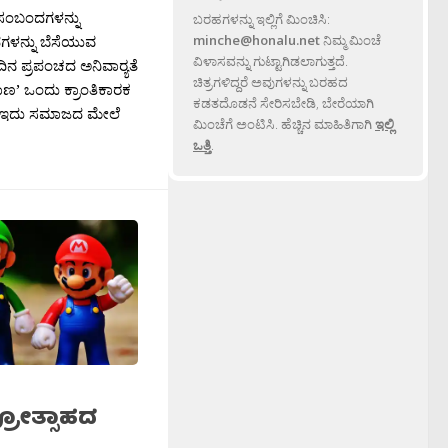
 ಸಂಬಂದಗಳನ್ನು
ಬರಹಗಳನ್ನು ಇಲ್ಲಿಗೆ ಮಿಂಚಿಸಿ:
ದಗಳನ್ನು ಬೆಸೆಯುವ
minche@honalu.net
ನಿಮ್ಮ ಮಿಂಚೆ
ವಿಳಾಸವನ್ನು ಗುಟ್ಟಾಗಿಡಲಾಗುತ್ತದೆ.
 ಪ್ರಪಂಚದ ಅನಿವಾರ‍್ಯತೆ
ಚಿತ್ರಗಳಿದ್ದರೆ ಅವುಗಳನ್ನು ಬರಹದ
ತಾಣ’ ಒಂದು ಕ್ರಾಂತಿಕಾರಕ
ಕಡತದೊಡನೆ ಸೇರಿಸಬೇಡಿ, ಬೇರೆಯಾಗಿ
ರು ಇದು ಸಮಾಜದ ಮೇಲೆ
ಮಿಂಚೆಗೆ ಅಂಟಿಸಿ. ಹೆಚ್ಚಿನ ಮಾಹಿತಿಗಾಗಿ
ಇಲ್ಲಿ
ಒತ್ತಿ
.
ಪ್ರೋತ್ಸಾಹದ