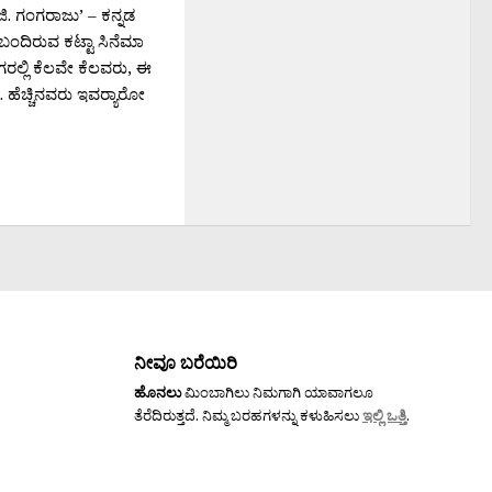
ಿ. ಗಂಗರಾಜು’ – ಕನ್ನಡ
ಂದಿರುವ ಕಟ್ಟಾ ಸಿನೆಮಾ
ಲ್ಲಿ ಕೆಲವೇ ಕೆಲವರು, ಈ
 ಹೆಚ್ಚಿನವರು ಇವರ‍್ಯಾರೋ
ನೀವೂ ಬರೆಯಿರಿ
ಹೊನಲು
ಮಿಂಬಾಗಿಲು ನಿಮಗಾಗಿ ಯಾವಾಗಲೂ
ತೆರೆದಿರುತ್ತದೆ. ನಿಮ್ಮ ಬರಹಗಳನ್ನು ಕಳುಹಿಸಲು
ಇಲ್ಲಿ ಒತ್ತಿ
.