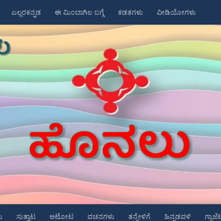
ಎಲ್ಲರಕನ್ನಡ
ಈ ಮಿಂಬಾಗಿಲ ಬಗ್ಗೆ
ಕಡತಗಳು
ವೀಡಿಯೋಗಳು
ು
ಸುತ್ತಾಟ
ಆಟೋಟ
ವಚನಗಳು
ತನ್ನೇಳಿಗೆ
ಹಿನ್ನಡವಳಿ
ಗ್ಯಾಜೆ