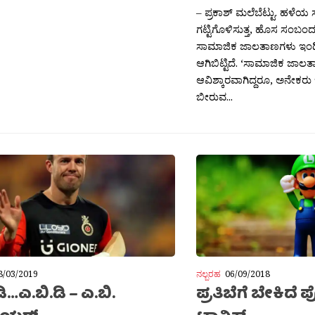
– ಪ್ರಕಾಶ್ ಮಲೆಬೆಟ್ಟು. ಹಳೆಯ
ಗಟ್ಟಿಗೊಳಿಸುತ್ತ, ಹೊಸ ಸಂಬಂ
ಸಾಮಾಜಿಕ ಜಾಲತಾಣಗಳು ಇಂದಿನ
ಆಗಿಬಿಟ್ಟಿದೆ. ‘ಸಾಮಾಜಿಕ ಜಾಲ
ಆವಿಶ್ಕಾರವಾಗಿದ್ದರೂ, ಅನೇಕ
ಬೀರುವ...
8/03/2019
ನಲ್ಬರಹ
06/09/2018
ಿ…ಎ.ಬಿ.ಡಿ – ಎ.ಬಿ.
ಪ್ರತಿಬೆಗೆ ಬೇಕಿದೆ 