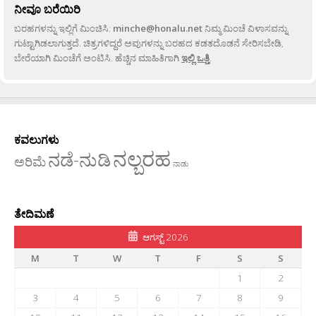
ನೀವೂ ಬರೆಯಿರಿ
ಬರಹಗಳನ್ನು ಇಲ್ಲಿಗೆ ಮಿಂಚಿಸಿ:
minche@honalu.net
ನಿಮ್ಮ ಮಿಂಚೆ ವಿಳಾಸವನ್ನು
ಗುಟ್ಟಾಗಿಡಲಾಗುತ್ತದೆ. ಚಿತ್ರಗಳಿದ್ದರೆ ಅವುಗಳನ್ನು ಬರಹದ ಕಡತದೊಡನೆ ಸೇರಿಸಬೇಡಿ,
ಬೇರೆಯಾಗಿ ಮಿಂಚೆಗೆ ಅಂಟಿಸಿ. ಹೆಚ್ಚಿನ ಮಾಹಿತಿಗಾಗಿ
ಇಲ್ಲಿ ಒತ್ತಿ
.
ಕವಲುಗಳು
ನಲ್ಬರಹ
ನಡೆ-ನುಡಿ
ಅರಿಮೆ
ನಾಡು
ತೇದಿಮಣೆ
ಆಗಸ್ಟ್ 2026
M
T
W
T
F
S
S
1
2
3
4
5
6
7
8
9