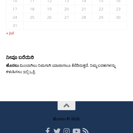
10
11
12
13
14
15
16
17
18
19
20
21
22
23
24
25
26
27
28
29
30
31
« Jul
ನೀವೂ ಬರೆಯಿರಿ
ಹೊನಲು
ಮಿಂಬಾಗಿಲು ನಿಮಗಾಗಿ ಯಾವಾಗಲೂ ತೆರೆದಿರುತ್ತದೆ. ನಿಮ್ಮ ಬರಹಗಳನ್ನು
ಕಳುಹಿಸಲು
ಇಲ್ಲಿ ಒತ್ತಿ
.
ಹೊನಲು © 2026.