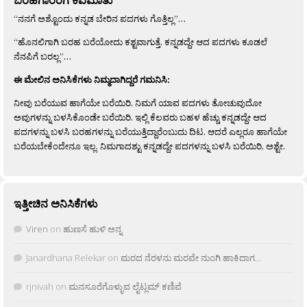
“ನನಗೆ ಅಶ್ಟೊಂದು ಕನ್ನಡ ಬೇರಿನ ಪದಗಳು ಗೊತ್ತಿಲ್ಲ”…
“ಹೊನಲಿಗಾಗಿ ಬರಹ ಬರೆಯೋದು ಕಶ್ಟವಾಗುತ್ತೆ. ಕನ್ನಡದ್ದೇ ಆದ ಪದಗಳು ಕೂಡಲೆ
ನೆನಪಿಗೆ ಬರಲ್ಲ”…
ಈ ಮೇಲಿನ ಅನಿಸಿಕೆಗಳು ನಿಮ್ಮದಾಗಿದ್ದರೆ ಗಮನಿಸಿ:
ನೀವು ಬರೆಯುವ ಹಾಗೆಯೇ ಬರೆಯಿರಿ. ನಿಮಗೆ ಯಾವ ಪದಗಳು ತೋಚುವುದೋ
ಅವುಗಳನ್ನು ಬಳಸಿಕೊಂಡೇ ಬರೆಯಿರಿ. ಇಲ್ಲಿ ಕೆಲವರು ಬಹಳ ಹೆಚ್ಚು ಕನ್ನಡದ್ದೇ ಆದ
ಪದಗಳನ್ನು ಬಳಸಿ ಬರಹಗಳನ್ನು ಬರೆಯುತ್ತಿದ್ದಾರೆಂಬುದು ದಿಟ. ಆದರೆ ಎಲ್ಲರೂ ಹಾಗೆಯೇ
ಬರೆಯಬೇಕೆಂದೇನೂ ಇಲ್ಲ. ನಿಮಗಾದಶ್ಟು ಕನ್ನಡದ್ದೇ ಪದಗಳನ್ನು ಬಳಸಿ ಬರೆಯಿರಿ, ಅಶ್ಟೇ.
ಇತ್ತೀಚಿನ ಅನಿಸಿಕೆಗಳು
Viren
on
ಹುಣಸೆ ಹುಳಿ ಅನ್ನ
Janardhana Relekar
on
ಮರದ ನೆರಳನು ಮರವೇ ನುಂಗಿ ಹಾಕಿದಾಗ…
rjnivah
on
ಮನಸೂರೆಗೊಳ್ಳುವ ಲೈಟ್ಲಮ್ ಕಣಿವೆ