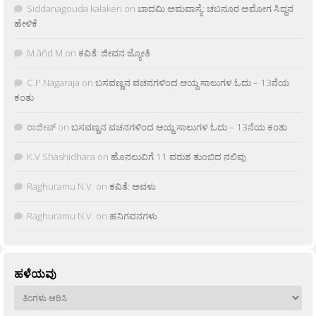
Siddanagouda kalakeri
on
ಬಾದಮಿ ಅಮವಾಸ್ಯೆ: ಚಬನೂರ ಅಮೋಗ ಸಿದ್ದನ
ಹೇಳಿಕೆ
M âñd M
on
ಕವಿತೆ: ಜೀವನ ಜ್ಯೋತಿ
C.P.Nagaraja
on
ಬಸವಣ್ಣನ ವಚನಗಳಿಂದ ಆಯ್ದ ಸಾಲುಗಳ ಓದು – 13ನೆಯ
ಕಂತು
ರಾಜೀವ್
on
ಬಸವಣ್ಣನ ವಚನಗಳಿಂದ ಆಯ್ದ ಸಾಲುಗಳ ಓದು – 13ನೆಯ ಕಂತು
K.V Shashidhara
on
ಹೊನಲುವಿಗೆ 11 ವರುಶ ತುಂಬಿದ ನಲಿವು
Raghuramu N.V.
on
ಕವಿತೆ: ಅವಳು
Raghuramu N.V.
on
ಹನಿಗವನಗಳು
ಹಳೆಯವು
ಹಳೆಯವು