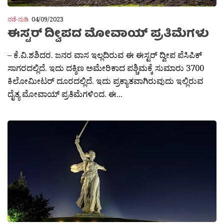
ನಡೆ-ನುಡಿ
04/09/2023
ಈಸ್ಟರ್ ದ್ವೀಪದ ಮೋವಾಯ್ ಪ್ರತಿಮೆಗಳು
– ಕೆ.ವಿ.ಶಶಿದರ. ಜನರ ವಾಸ ಇಲ್ಲದಿರುವ ಈ ಈಸ್ಟರ್ ದ್ವೀಪ ಪೆಸಿಪಿಕ್
ಸಾಗರದಲ್ಲಿದೆ. ಇದು ದಕ್ಶಿಣ ಅಮೇರಿಕಾದ ಪಶ್ಚಿಮಕ್ಕೆ ಸುಮಾರು 3700
ಕಿಲೋಮೀಟ‍ರ್ ದೂರದಲ್ಲಿದೆ. ಇದು ಪ್ರಕ್ಯಾತವಾಗಿರುವುದು ಇಲ್ಲಿರುವ
ದೈತ್ಯ ಮೋವಾಯ್ ಪ್ರತಿಮೆಗಳಿಂದ. ಈ...