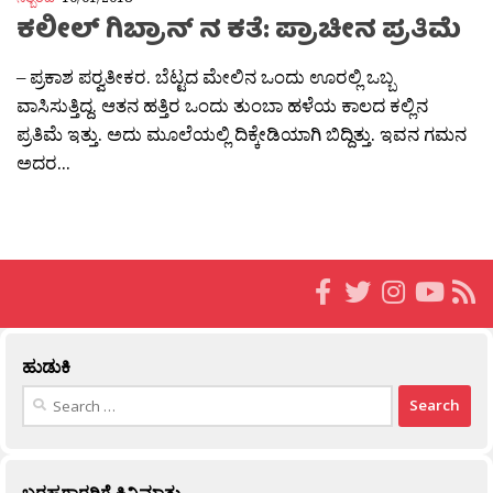
ಕಲೀಲ್ ಗಿಬ್ರಾನ್ ನ ಕತೆ: ಪ್ರಾಚೀನ ಪ್ರತಿಮೆ
– ಪ್ರಕಾಶ ಪರ‍್ವತೀಕರ. ಬೆಟ್ಟದ ಮೇಲಿನ ಒಂದು ಊರಲ್ಲಿ ಒಬ್ಬ
ವಾಸಿಸುತ್ತಿದ್ದ. ಆತನ ಹತ್ತಿರ ಒಂದು ತುಂಬಾ ಹಳೆಯ ಕಾಲದ ಕಲ್ಲಿನ
ಪ್ರತಿಮೆ ಇತ್ತು. ಅದು ಮೂಲೆಯಲ್ಲಿ ದಿಕ್ಕೇಡಿಯಾಗಿ ಬಿದ್ದಿತ್ತು. ಇವನ ಗಮನ
ಅದರ...
ಹುಡುಕಿ
Search
for:
ಬರಹಗಾರರಿಗೆ ಕಿವಿಮಾತು