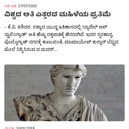
ನಡೆ-ನುಡಿ
27/07/2020
ವಿಶ್ವದ ಅತಿ ಎತ್ತರದ ಮಹಿಳೆಯ ಪ್ರತಿಮೆ
– ಕೆ.ವಿ. ಶಶಿದರ. ರಶ್ಯಾದ ಯುದ್ದ ಇತಿಹಾಸದಲ್ಲಿ ‘ಬ್ಯಾಟೆಲ್ ಆಪ್
ಸ್ಟಾಲಿಂಗ್ರಾಡ್‘ ಅತಿ ಹೆಚ್ಚು ರಕ್ತಪಾತಕ್ಕೆ ಹೆಸರಾಗಿದೆ. ಇದರ ಸ್ಮರಣಾರ‍್ತ,
ವೊಲ್ಗೊಗ್ರಾಡ್ ನಗರಕ್ಕೆ ಕಾಣುವಂತೆ, ಮಾಮಾಯೇವ್ ಕುರ‍್ಗಾನ್ ಬೆಟ್ಟದ
ಮೇಲೆ ನಿರ‍್ಮಿಸಿರುವ ದ ಮದರ್...
ನಲ್ಬರಹ
10/01/2018