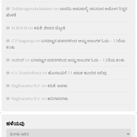
Siddanagouda kalakeri
on
ಬಾದಮಿ ಅಮವಾಸ್ಯೆ: ಚಬನೂರ ಅಮೋಗ ಸಿದ್ದನ
ಹೇಳಿಕೆ
M âñd M
on
ಕವಿತೆ: ಜೀವನ ಜ್ಯೋತಿ
C.P.Nagaraja
on
ಬಸವಣ್ಣನ ವಚನಗಳಿಂದ ಆಯ್ದ ಸಾಲುಗಳ ಓದು – 13ನೆಯ
ಕಂತು
ರಾಜೀವ್
on
ಬಸವಣ್ಣನ ವಚನಗಳಿಂದ ಆಯ್ದ ಸಾಲುಗಳ ಓದು – 13ನೆಯ ಕಂತು
K.V Shashidhara
on
ಹೊನಲುವಿಗೆ 11 ವರುಶ ತುಂಬಿದ ನಲಿವು
Raghuramu N.V.
on
ಕವಿತೆ: ಅವಳು
Raghuramu N.V.
on
ಹನಿಗವನಗಳು
ಹಳೆಯವು
ಹಳೆಯವು