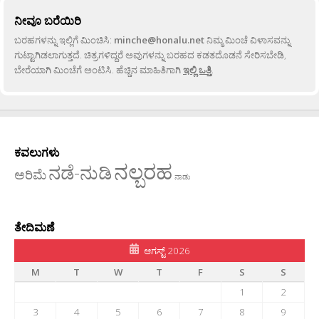
ನೀವೂ ಬರೆಯಿರಿ
ಬರಹಗಳನ್ನು ಇಲ್ಲಿಗೆ ಮಿಂಚಿಸಿ:
minche@honalu.net
ನಿಮ್ಮ ಮಿಂಚೆ ವಿಳಾಸವನ್ನು
ಗುಟ್ಟಾಗಿಡಲಾಗುತ್ತದೆ. ಚಿತ್ರಗಳಿದ್ದರೆ ಅವುಗಳನ್ನು ಬರಹದ ಕಡತದೊಡನೆ ಸೇರಿಸಬೇಡಿ,
ಬೇರೆಯಾಗಿ ಮಿಂಚೆಗೆ ಅಂಟಿಸಿ. ಹೆಚ್ಚಿನ ಮಾಹಿತಿಗಾಗಿ
ಇಲ್ಲಿ ಒತ್ತಿ
.
ಕವಲುಗಳು
ನಲ್ಬರಹ
ನಡೆ-ನುಡಿ
ಅರಿಮೆ
ನಾಡು
ತೇದಿಮಣೆ
ಆಗಸ್ಟ್ 2026
M
T
W
T
F
S
S
1
2
3
4
5
6
7
8
9