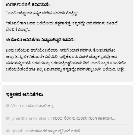
ಬರಹಗಾರರಿಗೆ ಕಿವಿಮಾತು
“ನನಗೆ ಅಶ್ಟೊಂದು ಕನ್ನಡ ಬೇರಿನ ಪದಗಳು ಗೊತ್ತಿಲ್ಲ”…
“ಹೊನಲಿಗಾಗಿ ಬರಹ ಬರೆಯೋದು ಕಶ್ಟವಾಗುತ್ತೆ. ಕನ್ನಡದ್ದೇ ಆದ ಪದಗಳು ಕೂಡಲೆ
ನೆನಪಿಗೆ ಬರಲ್ಲ”…
ಈ ಮೇಲಿನ ಅನಿಸಿಕೆಗಳು ನಿಮ್ಮದಾಗಿದ್ದರೆ ಗಮನಿಸಿ:
ನೀವು ಬರೆಯುವ ಹಾಗೆಯೇ ಬರೆಯಿರಿ. ನಿಮಗೆ ಯಾವ ಪದಗಳು ತೋಚುವುದೋ
ಅವುಗಳನ್ನು ಬಳಸಿಕೊಂಡೇ ಬರೆಯಿರಿ. ಇಲ್ಲಿ ಕೆಲವರು ಬಹಳ ಹೆಚ್ಚು ಕನ್ನಡದ್ದೇ ಆದ
ಪದಗಳನ್ನು ಬಳಸಿ ಬರಹಗಳನ್ನು ಬರೆಯುತ್ತಿದ್ದಾರೆಂಬುದು ದಿಟ. ಆದರೆ ಎಲ್ಲರೂ ಹಾಗೆಯೇ
ಬರೆಯಬೇಕೆಂದೇನೂ ಇಲ್ಲ. ನಿಮಗಾದಶ್ಟು ಕನ್ನಡದ್ದೇ ಪದಗಳನ್ನು ಬಳಸಿ ಬರೆಯಿರಿ, ಅಶ್ಟೇ.
ಇತ್ತೀಚಿನ ಅನಿಸಿಕೆಗಳು
Viren
on
ಹುಣಸೆ ಹುಳಿ ಅನ್ನ
Janardhana Relekar
on
ಮರದ ನೆರಳನು ಮರವೇ ನುಂಗಿ ಹಾಕಿದಾಗ…
rjnivah
on
ಮನಸೂರೆಗೊಳ್ಳುವ ಲೈಟ್ಲಮ್ ಕಣಿವೆ