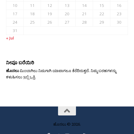
10
11
12
13
14
15
16
17
18
19
20
21
22
23
24
25
26
27
28
29
30
31
« Jul
ನೀವೂ ಬರೆಯಿರಿ
ಹೊನಲು
ಮಿಂಬಾಗಿಲು ನಿಮಗಾಗಿ ಯಾವಾಗಲೂ ತೆರೆದಿರುತ್ತದೆ. ನಿಮ್ಮ ಬರಹಗಳನ್ನು
ಕಳುಹಿಸಲು
ಇಲ್ಲಿ ಒತ್ತಿ
.
ಹೊನಲು © 2026.