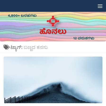
Skip to content
ಟ್ಯಾಗ್:
ಬಣ್ಣದ ಕನಸು