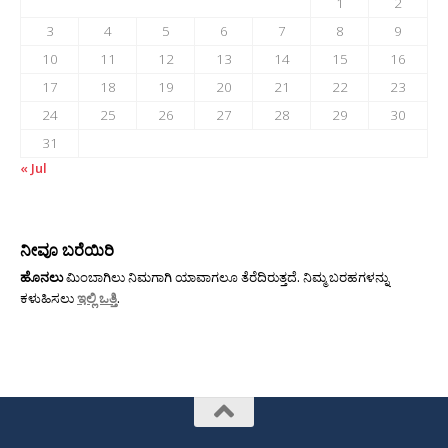
1
2
3
4
5
6
7
8
9
10
11
12
13
14
15
16
17
18
19
20
21
22
23
24
25
26
27
28
29
30
31
« Jul
ನೀವೂ ಬರೆಯಿರಿ
ಹೊನಲು
ಮಿಂಬಾಗಿಲು ನಿಮಗಾಗಿ ಯಾವಾಗಲೂ ತೆರೆದಿರುತ್ತದೆ. ನಿಮ್ಮ ಬರಹಗಳನ್ನು
ಕಳುಹಿಸಲು
ಇಲ್ಲಿ ಒತ್ತಿ
.