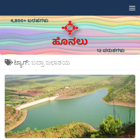
Skip to content
ಟ್ಯಾಗ್:
ಬದ್ರಾ ಜಲಾಶಯ