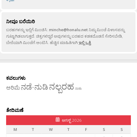
ನೀವೂ ಬರೆಯಿರಿ
ಬರಹಗಳನ್ನು ಇಲ್ಲಿಗೆ ಮಿಂಚಿಸಿ:
minche@honalu.net
ನಿಮ್ಮ ಮಿಂಚೆ ವಿಳಾಸವನ್ನು
ಗುಟ್ಟಾಗಿಡಲಾಗುತ್ತದೆ. ಚಿತ್ರಗಳಿದ್ದರೆ ಅವುಗಳನ್ನು ಬರಹದ ಕಡತದೊಡನೆ ಸೇರಿಸಬೇಡಿ,
ಬೇರೆಯಾಗಿ ಮಿಂಚೆಗೆ ಅಂಟಿಸಿ. ಹೆಚ್ಚಿನ ಮಾಹಿತಿಗಾಗಿ
ಇಲ್ಲಿ ಒತ್ತಿ
.
ಕವಲುಗಳು
ನಲ್ಬರಹ
ನಡೆ-ನುಡಿ
ಅರಿಮೆ
ನಾಡು
ತೇದಿಮಣೆ
ಆಗಸ್ಟ್ 2026
M
T
W
T
F
S
S