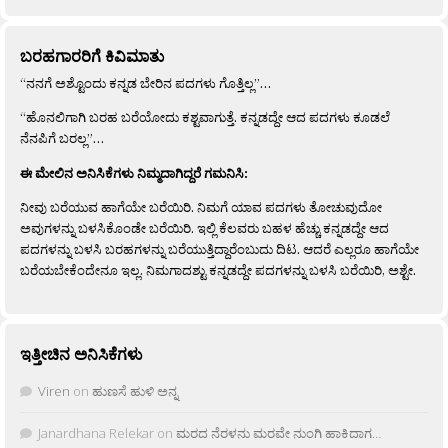
ಬರಹಗಾರರಿಗೆ ಕಿವಿಮಾತು
“ನನಗೆ ಅಶ್ಟೊಂದು ಕನ್ನಡ ಬೇರಿನ ಪದಗಳು ಗೊತ್ತಿಲ್ಲ”…
“ಹೊನಲಿಗಾಗಿ ಬರಹ ಬರೆಯೋದು ಕಶ್ಟವಾಗುತ್ತೆ. ಕನ್ನಡದ್ದೇ ಆದ ಪದಗಳು ಕೂಡಲೆ
ನೆನಪಿಗೆ ಬರಲ್ಲ”…
ಈ ಮೇಲಿನ ಅನಿಸಿಕೆಗಳು ನಿಮ್ಮದಾಗಿದ್ದರೆ ಗಮನಿಸಿ:
ನೀವು ಬರೆಯುವ ಹಾಗೆಯೇ ಬರೆಯಿರಿ. ನಿಮಗೆ ಯಾವ ಪದಗಳು ತೋಚುವುದೋ
ಅವುಗಳನ್ನು ಬಳಸಿಕೊಂಡೇ ಬರೆಯಿರಿ. ಇಲ್ಲಿ ಕೆಲವರು ಬಹಳ ಹೆಚ್ಚು ಕನ್ನಡದ್ದೇ ಆದ
ಪದಗಳನ್ನು ಬಳಸಿ ಬರಹಗಳನ್ನು ಬರೆಯುತ್ತಿದ್ದಾರೆಂಬುದು ದಿಟ. ಆದರೆ ಎಲ್ಲರೂ ಹಾಗೆಯೇ
ಬರೆಯಬೇಕೆಂದೇನೂ ಇಲ್ಲ. ನಿಮಗಾದಶ್ಟು ಕನ್ನಡದ್ದೇ ಪದಗಳನ್ನು ಬಳಸಿ ಬರೆಯಿರಿ, ಅಶ್ಟೇ.
ಇತ್ತೀಚಿನ ಅನಿಸಿಕೆಗಳು
Viren
on
ಹುಣಸೆ ಹುಳಿ ಅನ್ನ
Janardhana Relekar
on
ಮರದ ನೆರಳನು ಮರವೇ ನುಂಗಿ ಹಾಕಿದಾಗ…