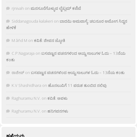
rjnivah
on
ಮನಸೂರೆಗೊಳ್ಳುವ ಲೈಟ್ಲಮ್ ಕಣಿವೆ
Siddanagouda kalakeri
on
ಬಾದಮಿ ಅಮವಾಸ್ಯೆ: ಚಬನೂರ ಅಮೋಗ ಸಿದ್ದನ
ಹೇಳಿಕೆ
M âñd M
on
ಕವಿತೆ: ಜೀವನ ಜ್ಯೋತಿ
C.P.Nagaraja
on
ಬಸವಣ್ಣನ ವಚನಗಳಿಂದ ಆಯ್ದ ಸಾಲುಗಳ ಓದು – 13ನೆಯ
ಕಂತು
ರಾಜೀವ್
on
ಬಸವಣ್ಣನ ವಚನಗಳಿಂದ ಆಯ್ದ ಸಾಲುಗಳ ಓದು – 13ನೆಯ ಕಂತು
K.V Shashidhara
on
ಹೊನಲುವಿಗೆ 11 ವರುಶ ತುಂಬಿದ ನಲಿವು
Raghuramu N.V.
on
ಕವಿತೆ: ಅವಳು
Raghuramu N.V.
on
ಹನಿಗವನಗಳು
ಹಳೆಯವು