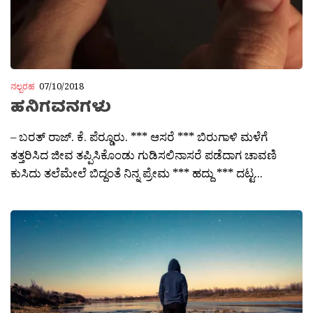
ನಲ್ಬರಹ
07/10/2018
ಹನಿಗವನಗಳು
– ಬರತ್ ರಾಜ್. ಕೆ. ಪೆರ‍್ಡೂರು. *** ಆಸರೆ *** ಬಿರುಗಾಳಿ ಮಳೆಗೆ
ತತ್ತರಿಸಿದ ಜೀವ ತಪ್ಪಿಸಿಕೊಂಡು ಗುಡಿಸಲಿನಾಸರೆ ಪಡೆದಾಗ ಚಾವಣಿ
ಕುಸಿದು ತಲೆಮೇಲೆ ಬಿದ್ದಂತೆ ನಿನ್ನ ಪ್ರೇಮ *** ಹದ್ದು *** ದಟ್ಟ‌...