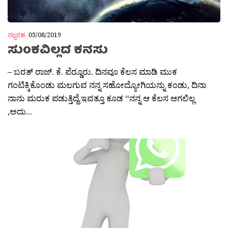
ನಲ್ಬರಹ
03/08/2019
ಸುಂಕವಿಲ್ಲದ ಕನಸು
– ಬರತ್ ರಾಜ್. ಕೆ. ಪೆರ‍್ಡೂರು. ದಿನವೂ ಕೆಲಸ ಮಾಡಿ ಮುಕ
ಗಂಟಿಕ್ಕಿಕೊಂಡು ಮಲಗುವ ನನ್ನ ಸಹೋದ್ಯೋಗಿಯನ್ನು ಕಂಡು, ದಿನಾ
ನಾನು ಮರುಕ ಪಡುತ್ತಿದ್ದೆ.ಇವತ್ತೂ ಕೂಡ “ನನ್ನ ಆ ಕೆಲ‌ಸ‌ ಆಗಲಿಲ್ಲ
,ಅದು...