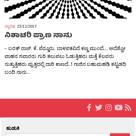
ನಲ್ಬರಹ
23/12/2017
ನಿಶಾಚರಿ ಪ್ರಾಣ ನಾನು
– ಬರತ್ ರಾಜ್. ಕೆ. ಪೆರ‍್ಡೂರು. ಬಾಳಪತವಿದೆ ಕಣ್ಣ ಮುಂದೆ… ಅದೆಶ್ಟೋ
ವಾಹನ ಸವಾರರು ಗುರಿ ತಲುಪಲು ಓಡುತ್ತಿಹರು ಮತ್ತೆ ಕೆಲವರು
ಸುತ್ತುತ್ತಿಹರು ವ್ರುತ್ತದಲ್ಲಿ ದಾರಿ ಕಾಣದೆ..! ಗಾಜಿನ ಬಹುಮಹಡಿ ಕಟ್ಟಡದಿ
ಬಂದಿ ನಾನು...
ಹುಡುಕಿ
Search