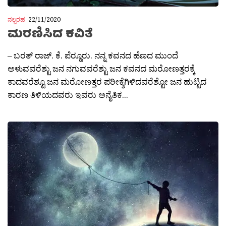
ನಲ್ಬರಹ
22/11/2020
ಮರಣಿಸಿದ ಕವಿತೆ
– ಬರತ್ ರಾಜ್. ಕೆ. ಪೆರ‍್ಡೂರು. ನನ್ನ ಕವನದ ಹೆಣದ ಮುಂದೆ
ಅಳುವವರೆಶ್ಟು ಜನ ನಗುವವರೆಶ್ಟು ಜನ ಕವನದ ಮರೋಣತ್ತರಕ್ಕೆ
ಕಾದವರೆಶ್ಟೂ ಜನ ಮರೋಣತ್ತರ ಪರೀಕ್ಶೆಗಿಳಿದವರೆಶ್ಟೋ ಜನ ಹುಟ್ಟಿದ
ಕಾರಣ ತಿಳಿಯದವರು ಇವರು ಅನೈತಿಕ...