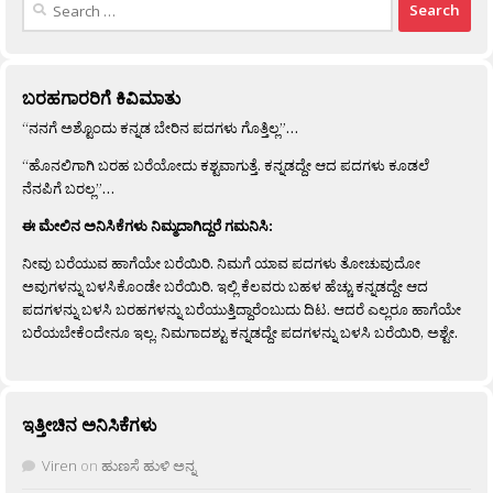
for:
ಬರಹಗಾರರಿಗೆ ಕಿವಿಮಾತು
“ನನಗೆ ಅಶ್ಟೊಂದು ಕನ್ನಡ ಬೇರಿನ ಪದಗಳು ಗೊತ್ತಿಲ್ಲ”…
“ಹೊನಲಿಗಾಗಿ ಬರಹ ಬರೆಯೋದು ಕಶ್ಟವಾಗುತ್ತೆ. ಕನ್ನಡದ್ದೇ ಆದ ಪದಗಳು ಕೂಡಲೆ
ನೆನಪಿಗೆ ಬರಲ್ಲ”…
ಈ ಮೇಲಿನ ಅನಿಸಿಕೆಗಳು ನಿಮ್ಮದಾಗಿದ್ದರೆ ಗಮನಿಸಿ:
ನೀವು ಬರೆಯುವ ಹಾಗೆಯೇ ಬರೆಯಿರಿ. ನಿಮಗೆ ಯಾವ ಪದಗಳು ತೋಚುವುದೋ
ಅವುಗಳನ್ನು ಬಳಸಿಕೊಂಡೇ ಬರೆಯಿರಿ. ಇಲ್ಲಿ ಕೆಲವರು ಬಹಳ ಹೆಚ್ಚು ಕನ್ನಡದ್ದೇ ಆದ
ಪದಗಳನ್ನು ಬಳಸಿ ಬರಹಗಳನ್ನು ಬರೆಯುತ್ತಿದ್ದಾರೆಂಬುದು ದಿಟ. ಆದರೆ ಎಲ್ಲರೂ ಹಾಗೆಯೇ
ಬರೆಯಬೇಕೆಂದೇನೂ ಇಲ್ಲ. ನಿಮಗಾದಶ್ಟು ಕನ್ನಡದ್ದೇ ಪದಗಳನ್ನು ಬಳಸಿ ಬರೆಯಿರಿ, ಅಶ್ಟೇ.
ಇತ್ತೀಚಿನ ಅನಿಸಿಕೆಗಳು
Viren
on
ಹುಣಸೆ ಹುಳಿ ಅನ್ನ