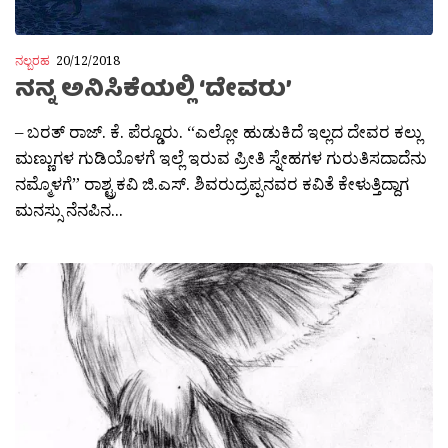
ನಲ್ಬರಹ
20/12/2018
ನನ್ನ ಅನಿಸಿಕೆಯಲ್ಲಿ ‘ದೇವರು’
– ಬರತ್ ರಾಜ್. ಕೆ. ಪೆರ‍್ಡೂರು. “ಎಲ್ಲೋ ಹುಡುಕಿದೆ ಇಲ್ಲದ ದೇವರ ಕಲ್ಲು
ಮಣ್ಣುಗಳ ಗುಡಿಯೊಳಗೆ‌ ಇಲ್ಲೆ ಇರುವ ಪ್ರೀತಿ ಸ್ನೇಹಗಳ ಗುರುತಿಸದಾದೆನು
ನಮ್ಮೊಳಗೆ” ರಾಶ್ಟ್ರಕವಿ ಜಿ.ಎಸ್. ಶಿವರುದ್ರಪ್ಪನವರ ಕವಿತೆ ಕೇಳುತ್ತಿದ್ದಾಗ
ಮನಸ್ಸು ನೆನಪಿನ...