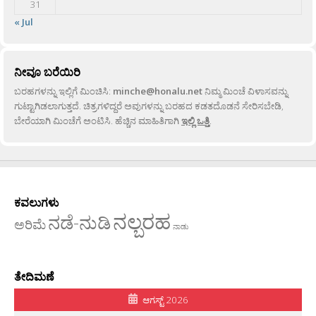
31
« Jul
ನೀವೂ ಬರೆಯಿರಿ
ಬರಹಗಳನ್ನು ಇಲ್ಲಿಗೆ ಮಿಂಚಿಸಿ:
minche@honalu.net
ನಿಮ್ಮ ಮಿಂಚೆ ವಿಳಾಸವನ್ನು
ಗುಟ್ಟಾಗಿಡಲಾಗುತ್ತದೆ. ಚಿತ್ರಗಳಿದ್ದರೆ ಅವುಗಳನ್ನು ಬರಹದ ಕಡತದೊಡನೆ ಸೇರಿಸಬೇಡಿ,
ಬೇರೆಯಾಗಿ ಮಿಂಚೆಗೆ ಅಂಟಿಸಿ. ಹೆಚ್ಚಿನ ಮಾಹಿತಿಗಾಗಿ
ಇಲ್ಲಿ ಒತ್ತಿ
.
ಕವಲುಗಳು
ನಲ್ಬರಹ
ನಡೆ-ನುಡಿ
ಅರಿಮೆ
ನಾಡು
ತೇದಿಮಣೆ
ಆಗಸ್ಟ್ 2026