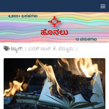
Skip to content
ಟ್ಯಾಗ್:
:: ಬರತ್ ರಾಜ್. ಕೆ. ಪೆರ‍್ಡೂರು. ::