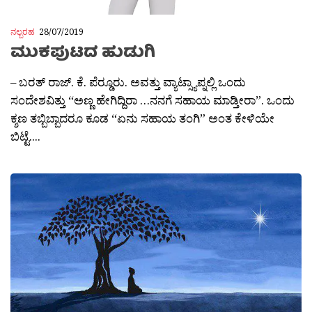
ನಲ್ಬರಹ
28/07/2019
ಮುಕಪುಟದ ಹುಡುಗಿ
– ಬರತ್ ರಾಜ್. ಕೆ. ಪೆರ‍್ಡೂರು. ಅವತ್ತು ವ್ಯಾಟ್ಸ್ಯಾಪ್ನಲ್ಲಿ ಒಂದು
ಸಂದೇಶವಿತ್ತು “ಅಣ್ಣ ಹೇಗಿದ್ದಿರಾ …ನನಗೆ ಸಹಾಯ ಮಾಡ್ತೀರಾ”. ಒಂದು
ಕ್ಶಣ ತಬ್ಬಿಬ್ಬಾದರೂ ಕೂಡ “ಏನು ಸಹಾಯ ತಂಗಿ” ಅಂತ ಕೇಳಿಯೇ
ಬಿಟ್ಟೆ....