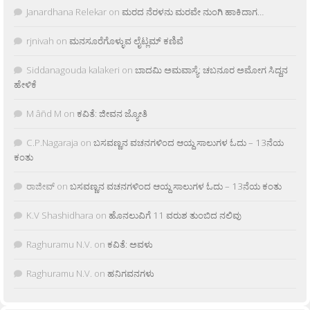
Janardhana Relekar
on
ಮರದ ನೆರಳನು ಮರವೇ ನುಂಗಿ ಹಾಕಿದಾಗ…
rjnivah
on
ಮನಸೂರೆಗೊಳ್ಳುವ ಲೈಟ್ಲಮ್ ಕಣಿವೆ
Siddanagouda kalakeri
on
ಬಾದಮಿ ಅಮವಾಸ್ಯೆ: ಚಬನೂರ ಅಮೋಗ ಸಿದ್ದನ
ಹೇಳಿಕೆ
M âñd M
on
ಕವಿತೆ: ಜೀವನ ಜ್ಯೋತಿ
C.P.Nagaraja
on
ಬಸವಣ್ಣನ ವಚನಗಳಿಂದ ಆಯ್ದ ಸಾಲುಗಳ ಓದು – 13ನೆಯ
ಕಂತು
ರಾಜೀವ್
on
ಬಸವಣ್ಣನ ವಚನಗಳಿಂದ ಆಯ್ದ ಸಾಲುಗಳ ಓದು – 13ನೆಯ ಕಂತು
K.V Shashidhara
on
ಹೊನಲುವಿಗೆ 11 ವರುಶ ತುಂಬಿದ ನಲಿವು
Raghuramu N.V.
on
ಕವಿತೆ: ಅವಳು
Raghuramu N.V.
on
ಹನಿಗವನಗಳು