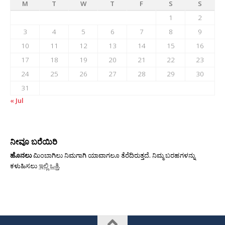
M
T
W
T
F
S
S
1
2
3
4
5
6
7
8
9
10
11
12
13
14
15
16
17
18
19
20
21
22
23
24
25
26
27
28
29
30
31
« Jul
ನೀವೂ ಬರೆಯಿರಿ
ಹೊನಲು
ಮಿಂಬಾಗಿಲು ನಿಮಗಾಗಿ ಯಾವಾಗಲೂ ತೆರೆದಿರುತ್ತದೆ. ನಿಮ್ಮ ಬರಹಗಳನ್ನು
ಕಳುಹಿಸಲು
ಇಲ್ಲಿ ಒತ್ತಿ
.