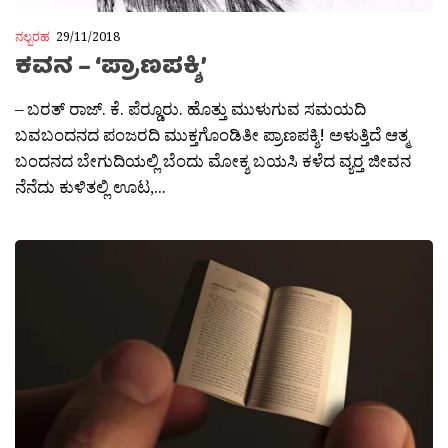
ನಲ್ಬರಹ
29/11/2018
ಕವನ – ‘ಪ್ರಾಣಪಕ್ಶಿ’
– ಬರತ್ ರಾಜ್. ಕೆ. ಪೆರ‍್ಡೂರು. ಹೊತ್ತು ಮುಳುಗುವ ಸಮಯದಿ
ಬವಬಂದನದ ಪಂಜರದಿ ಮುಕ್ತಗೊಂಡಿತೀ ಪ್ರಾಣಪಕ್ಶಿ! ಅಳುತ್ತಿದೆ ಆತ್ಮ
ಬಂದನದ ಬೇಗುದಿಯಲ್ಲಿ ಬೆಂದು ಮೋಕ್ಶ ಬಯಸಿ ಕಳೆದ ವ್ಯರ‍್ತ ಜೀವನ
ನೆನೆದು ಕುಳಿತಲ್ಲಿ ಊಟ,...