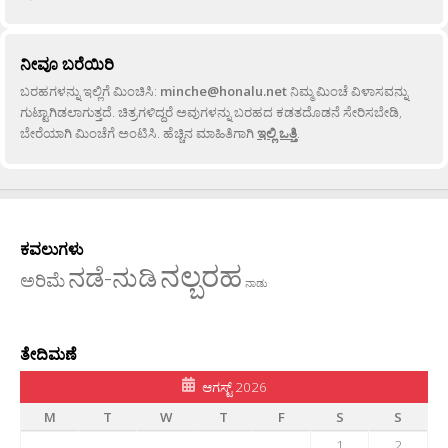
ನೀವೂ ಬರೆಯಿರಿ
ಬರಹಗಳನ್ನು ಇಲ್ಲಿಗೆ ಮಿಂಚಿಸಿ:
minche@honalu.net
ನಿಮ್ಮ ಮಿಂಚೆ ವಿಳಾಸವನ್ನು
ಗುಟ್ಟಾಗಿಡಲಾಗುತ್ತದೆ. ಚಿತ್ರಗಳಿದ್ದರೆ ಅವುಗಳನ್ನು ಬರಹದ ಕಡತದೊಡನೆ ಸೇರಿಸಬೇಡಿ,
ಬೇರೆಯಾಗಿ ಮಿಂಚೆಗೆ ಅಂಟಿಸಿ. ಹೆಚ್ಚಿನ ಮಾಹಿತಿಗಾಗಿ
ಇಲ್ಲಿ ಒತ್ತಿ
.
ಕವಲುಗಳು
ನಲ್ಬರಹ
ನಡೆ-ನುಡಿ
ಅರಿಮೆ
ನಾಡು
ತೇದಿಮಣೆ
ಆಗಸ್ಟ್ 2026
M
T
W
T
F
S
S
1
2