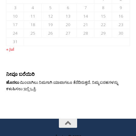
3
4
5
6
7
8
9
10
11
12
13
14
15
16
17
18
19
20
21
22
23
24
25
26
27
28
29
30
31
« Jul
ನೀವೂ ಬರೆಯಿರಿ
ಹೊನಲು
ಮಿಂಬಾಗಿಲು ನಿಮಗಾಗಿ ಯಾವಾಗಲೂ ತೆರೆದಿರುತ್ತದೆ. ನಿಮ್ಮ ಬರಹಗಳನ್ನು
ಕಳುಹಿಸಲು
ಇಲ್ಲಿ ಒತ್ತಿ
.