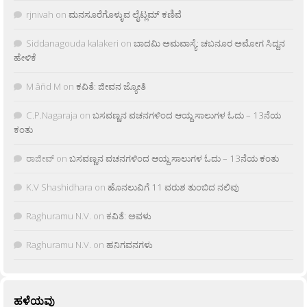
rjnivah
on
ಮನಸೂರೆಗೊಳ್ಳುವ ಲೈಟ್ಲಮ್ ಕಣಿವೆ
Siddanagouda kalakeri
on
ಬಾದಮಿ ಅಮವಾಸ್ಯೆ: ಚಬನೂರ ಅಮೋಗ ಸಿದ್ದನ
ಹೇಳಿಕೆ
M âñd M
on
ಕವಿತೆ: ಜೀವನ ಜ್ಯೋತಿ
C.P.Nagaraja
on
ಬಸವಣ್ಣನ ವಚನಗಳಿಂದ ಆಯ್ದ ಸಾಲುಗಳ ಓದು – 13ನೆಯ
ಕಂತು
ರಾಜೀವ್
on
ಬಸವಣ್ಣನ ವಚನಗಳಿಂದ ಆಯ್ದ ಸಾಲುಗಳ ಓದು – 13ನೆಯ ಕಂತು
K.V Shashidhara
on
ಹೊನಲುವಿಗೆ 11 ವರುಶ ತುಂಬಿದ ನಲಿವು
Raghuramu N.V.
on
ಕವಿತೆ: ಅವಳು
Raghuramu N.V.
on
ಹನಿಗವನಗಳು
ಹಳೆಯವು