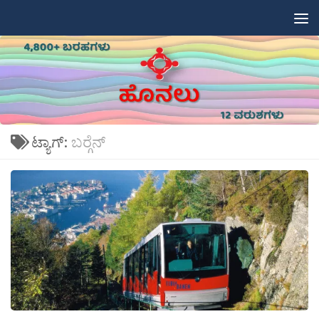
Skip to content
ಟ್ಯಾಗ್:
ಬರ‍್ಗೆನ್