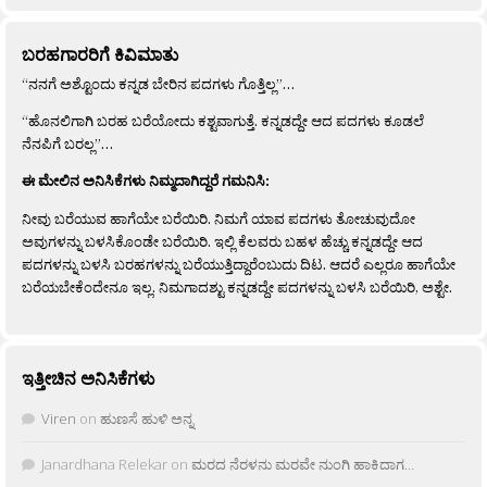
ಬರಹಗಾರರಿಗೆ ಕಿವಿಮಾತು
“ನನಗೆ ಅಶ್ಟೊಂದು ಕನ್ನಡ ಬೇರಿನ ಪದಗಳು ಗೊತ್ತಿಲ್ಲ”…
“ಹೊನಲಿಗಾಗಿ ಬರಹ ಬರೆಯೋದು ಕಶ್ಟವಾಗುತ್ತೆ. ಕನ್ನಡದ್ದೇ ಆದ ಪದಗಳು ಕೂಡಲೆ
ನೆನಪಿಗೆ ಬರಲ್ಲ”…
ಈ ಮೇಲಿನ ಅನಿಸಿಕೆಗಳು ನಿಮ್ಮದಾಗಿದ್ದರೆ ಗಮನಿಸಿ:
ನೀವು ಬರೆಯುವ ಹಾಗೆಯೇ ಬರೆಯಿರಿ. ನಿಮಗೆ ಯಾವ ಪದಗಳು ತೋಚುವುದೋ
ಅವುಗಳನ್ನು ಬಳಸಿಕೊಂಡೇ ಬರೆಯಿರಿ. ಇಲ್ಲಿ ಕೆಲವರು ಬಹಳ ಹೆಚ್ಚು ಕನ್ನಡದ್ದೇ ಆದ
ಪದಗಳನ್ನು ಬಳಸಿ ಬರಹಗಳನ್ನು ಬರೆಯುತ್ತಿದ್ದಾರೆಂಬುದು ದಿಟ. ಆದರೆ ಎಲ್ಲರೂ ಹಾಗೆಯೇ
ಬರೆಯಬೇಕೆಂದೇನೂ ಇಲ್ಲ. ನಿಮಗಾದಶ್ಟು ಕನ್ನಡದ್ದೇ ಪದಗಳನ್ನು ಬಳಸಿ ಬರೆಯಿರಿ, ಅಶ್ಟೇ.
ಇತ್ತೀಚಿನ ಅನಿಸಿಕೆಗಳು
Viren
on
ಹುಣಸೆ ಹುಳಿ ಅನ್ನ
Janardhana Relekar
on
ಮರದ ನೆರಳನು ಮರವೇ ನುಂಗಿ ಹಾಕಿದಾಗ…