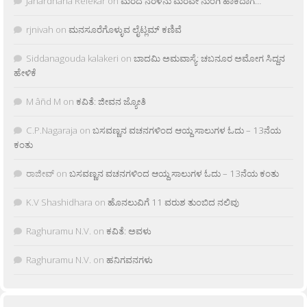
Janardhana Relekar
on
ಮರದ ನೆರಳನು ಮರವೇ ನುಂಗಿ ಹಾಕಿದಾಗ…
rjnivah
on
ಮನಸೂರೆಗೊಳ್ಳುವ ಲೈಟ್ಲಮ್ ಕಣಿವೆ
Siddanagouda kalakeri
on
ಬಾದಮಿ ಅಮವಾಸ್ಯೆ: ಚಬನೂರ ಅಮೋಗ ಸಿದ್ದನ
ಹೇಳಿಕೆ
M âñd M
on
ಕವಿತೆ: ಜೀವನ ಜ್ಯೋತಿ
C.P.Nagaraja
on
ಬಸವಣ್ಣನ ವಚನಗಳಿಂದ ಆಯ್ದ ಸಾಲುಗಳ ಓದು – 13ನೆಯ
ಕಂತು
ರಾಜೀವ್
on
ಬಸವಣ್ಣನ ವಚನಗಳಿಂದ ಆಯ್ದ ಸಾಲುಗಳ ಓದು – 13ನೆಯ ಕಂತು
K.V Shashidhara
on
ಹೊನಲುವಿಗೆ 11 ವರುಶ ತುಂಬಿದ ನಲಿವು
Raghuramu N.V.
on
ಕವಿತೆ: ಅವಳು
Raghuramu N.V.
on
ಹನಿಗವನಗಳು