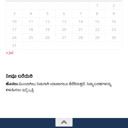
1
2
3
4
5
6
7
8
9
10
11
12
13
14
15
16
17
18
19
20
21
22
23
24
25
26
27
28
29
30
31
« Jul
ನೀವೂ ಬರೆಯಿರಿ
ಹೊನಲು
ಮಿಂಬಾಗಿಲು ನಿಮಗಾಗಿ ಯಾವಾಗಲೂ ತೆರೆದಿರುತ್ತದೆ. ನಿಮ್ಮ ಬರಹಗಳನ್ನು
ಕಳುಹಿಸಲು
ಇಲ್ಲಿ ಒತ್ತಿ
.