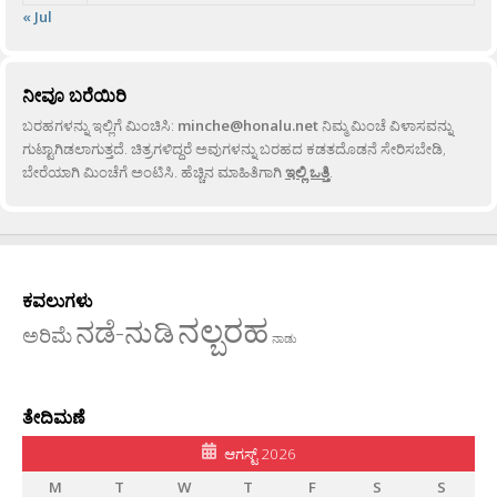
« Jul
ನೀವೂ ಬರೆಯಿರಿ
ಬರಹಗಳನ್ನು ಇಲ್ಲಿಗೆ ಮಿಂಚಿಸಿ:
minche@honalu.net
ನಿಮ್ಮ ಮಿಂಚೆ ವಿಳಾಸವನ್ನು
ಗುಟ್ಟಾಗಿಡಲಾಗುತ್ತದೆ. ಚಿತ್ರಗಳಿದ್ದರೆ ಅವುಗಳನ್ನು ಬರಹದ ಕಡತದೊಡನೆ ಸೇರಿಸಬೇಡಿ,
ಬೇರೆಯಾಗಿ ಮಿಂಚೆಗೆ ಅಂಟಿಸಿ. ಹೆಚ್ಚಿನ ಮಾಹಿತಿಗಾಗಿ
ಇಲ್ಲಿ ಒತ್ತಿ
.
ಕವಲುಗಳು
ನಲ್ಬರಹ
ನಡೆ-ನುಡಿ
ಅರಿಮೆ
ನಾಡು
ತೇದಿಮಣೆ
ಆಗಸ್ಟ್ 2026
M
T
W
T
F
S
S