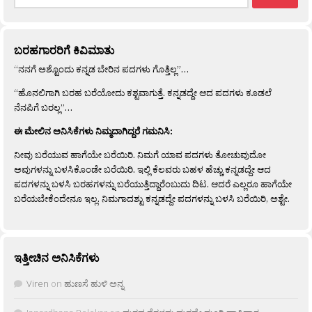
for:
ಬರಹಗಾರರಿಗೆ ಕಿವಿಮಾತು
“ನನಗೆ ಅಶ್ಟೊಂದು ಕನ್ನಡ ಬೇರಿನ ಪದಗಳು ಗೊತ್ತಿಲ್ಲ”…
“ಹೊನಲಿಗಾಗಿ ಬರಹ ಬರೆಯೋದು ಕಶ್ಟವಾಗುತ್ತೆ. ಕನ್ನಡದ್ದೇ ಆದ ಪದಗಳು ಕೂಡಲೆ
ನೆನಪಿಗೆ ಬರಲ್ಲ”…
ಈ ಮೇಲಿನ ಅನಿಸಿಕೆಗಳು ನಿಮ್ಮದಾಗಿದ್ದರೆ ಗಮನಿಸಿ:
ನೀವು ಬರೆಯುವ ಹಾಗೆಯೇ ಬರೆಯಿರಿ. ನಿಮಗೆ ಯಾವ ಪದಗಳು ತೋಚುವುದೋ
ಅವುಗಳನ್ನು ಬಳಸಿಕೊಂಡೇ ಬರೆಯಿರಿ. ಇಲ್ಲಿ ಕೆಲವರು ಬಹಳ ಹೆಚ್ಚು ಕನ್ನಡದ್ದೇ ಆದ
ಪದಗಳನ್ನು ಬಳಸಿ ಬರಹಗಳನ್ನು ಬರೆಯುತ್ತಿದ್ದಾರೆಂಬುದು ದಿಟ. ಆದರೆ ಎಲ್ಲರೂ ಹಾಗೆಯೇ
ಬರೆಯಬೇಕೆಂದೇನೂ ಇಲ್ಲ. ನಿಮಗಾದಶ್ಟು ಕನ್ನಡದ್ದೇ ಪದಗಳನ್ನು ಬಳಸಿ ಬರೆಯಿರಿ, ಅಶ್ಟೇ.
ಇತ್ತೀಚಿನ ಅನಿಸಿಕೆಗಳು
Viren
on
ಹುಣಸೆ ಹುಳಿ ಅನ್ನ