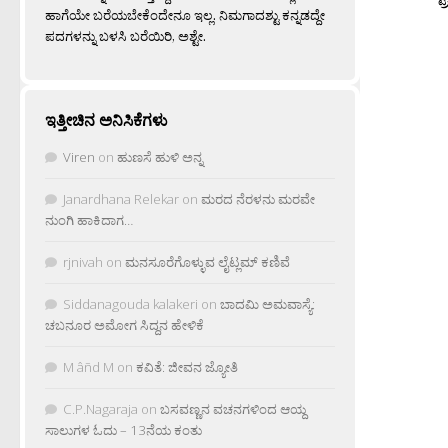
ಹಾಗೆಯೇ ಬರೆಯಬೇಕೆಂದೇನೂ ಇಲ್ಲ. ನಿಮಗಾದಶ್ಟು ಕನ್ನಡದ್ದೇ
ಪದಗಳನ್ನು ಬಳಸಿ ಬರೆಯಿರಿ, ಅಶ್ಟೇ.
ಇತ್ತೀಚಿನ ಅನಿಸಿಕೆಗಳು
Viren
on
ಹುಣಸೆ ಹುಳಿ ಅನ್ನ
Janardhana Relekar
on
ಮರದ ನೆರಳನು ಮರವೇ
ನುಂಗಿ ಹಾಕಿದಾಗ…
rjnivah
on
ಮನಸೂರೆಗೊಳ್ಳುವ ಲೈಟ್ಲಮ್ ಕಣಿವೆ
Siddanagouda kalakeri
on
ಬಾದಮಿ ಅಮವಾಸ್ಯೆ:
ಚಬನೂರ ಅಮೋಗ ಸಿದ್ದನ ಹೇಳಿಕೆ
M âñd M
on
ಕವಿತೆ: ಜೀವನ ಜ್ಯೋತಿ
C.P.Nagaraja
on
ಬಸವಣ್ಣನ ವಚನಗಳಿಂದ ಆಯ್ದ
ಸಾಲುಗಳ ಓದು – 13ನೆಯ ಕಂತು