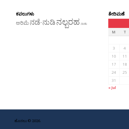
ಕವಲುಗಳು
ತೇದಿಮಣೆ
ನಲ್ಬರಹ
ನಡೆ-ನುಡಿ
ಅರಿಮೆ
ನಾಡು
M
T
3
4
10
11
17
18
24
25
31
« Jul
ಹೊನಲು © 2026.