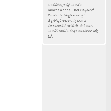
ಬರಹಗಳನ್ನು ಇಲ್ಲಿಗೆ ಮಿಂಚಿಸಿ:
minche@honalu.net
ನಿಮ್ಮ ಮಿಂಚೆ
ವಿಳಾಸವನ್ನು ಗುಟ್ಟಾಗಿಡಲಾಗುತ್ತದೆ.
ಚಿತ್ರಗಳಿದ್ದರೆ ಅವುಗಳನ್ನು ಬರಹದ
ಕಡತದೊಡನೆ ಸೇರಿಸಬೇಡಿ, ಬೇರೆಯಾಗಿ
ಮಿಂಚೆಗೆ ಅಂಟಿಸಿ. ಹೆಚ್ಚಿನ ಮಾಹಿತಿಗಾಗಿ
ಇಲ್ಲಿ
ಒತ್ತಿ
.