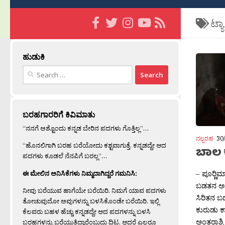
ಟ್ಯ
ಹುಡುಕಿ
Search
for:
ಬರಹಗಾರರಿಗೆ ಕಿವಿಮಾತು
“ನನಗೆ ಅಶ್ಟೊಂದು ಕನ್ನಡ ಬೇರಿನ ಪದಗಳು ಗೊತ್ತಿಲ್ಲ”…
ನಲ್ಬರಹ
30
“ಹೊನಲಿಗಾಗಿ ಬರಹ ಬರೆಯೋದು ಕಶ್ಟವಾಗುತ್ತೆ. ಕನ್ನಡದ್ದೇ ಆದ
ಬಾಲ ಕ
ಪದಗಳು ಕೂಡಲೆ ನೆನಪಿಗೆ ಬರಲ್ಲ”…
– ಪೂರ‍್ಣಿ
ಈ ಮೇಲಿನ ಅನಿಸಿಕೆಗಳು ನಿಮ್ಮದಾಗಿದ್ದರೆ ಗಮನಿಸಿ:
ಬಡತನ ಅ
ನೀವು ಬರೆಯುವ ಹಾಗೆಯೇ ಬರೆಯಿರಿ. ನಿಮಗೆ ಯಾವ ಪದಗಳು
ಸಿರಿತನ ಬಡ
ತೋಚುವುದೋ ಅವುಗಳನ್ನು ಬಳಸಿಕೊಂಡೇ ಬರೆಯಿರಿ. ಇಲ್ಲಿ
ಕುರುಡು 
ಕೆಲವರು ಬಹಳ ಹೆಚ್ಚು ಕನ್ನಡದ್ದೇ ಆದ ಪದಗಳನ್ನು ಬಳಸಿ
ಅಂತರಾಶ್ಟ್ರ
ಬರಹಗಳನ್ನು ಬರೆಯುತ್ತಿದ್ದಾರೆಂಬುದು ದಿಟ. ಆದರೆ ಎಲ್ಲರೂ