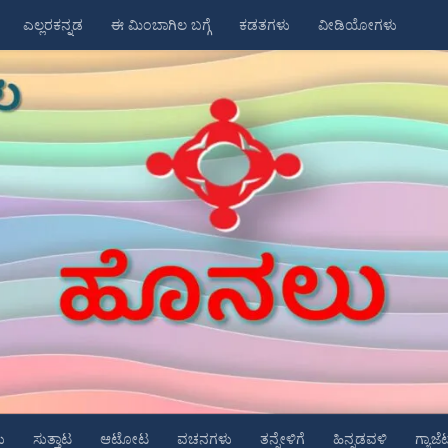
ಎಲ್ಲರಕನ್ನಡ
ಈ ಮಿಂಬಾಗಿಲ ಬಗ್ಗೆ
ಕಡತಗಳು
ವೀಡಿಯೋಗಳು
ು
ಸುತ್ತಾಟ
ಆಟೋಟ
ವಚನಗಳು
ತನ್ನೇಳಿಗೆ
ಹಿನ್ನಡವಳಿ
ಗ್ಯಾಜೆ