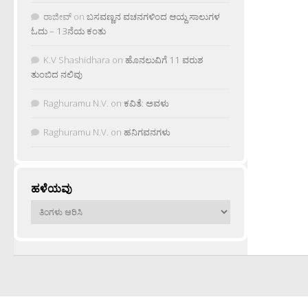
ರಾಜೀವ್
on
ಬಸವಣ್ಣನ ವಚನಗಳಿಂದ ಆಯ್ದ ಸಾಲುಗಳ
ಓದು – 13ನೆಯ ಕಂತು
K.V Shashidhara
on
ಹೊನಲುವಿಗೆ 11 ವರುಶ
ತುಂಬಿದ ನಲಿವು
Raghuramu N.V.
on
ಕವಿತೆ: ಅವಳು
Raghuramu N.V.
on
ಹನಿಗವನಗಳು
ಹಳೆಯವು
ಹಳೆಯವು