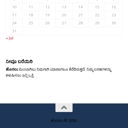
10
11
12
13
14
15
16
17
18
19
20
21
22
23
24
25
26
27
28
29
30
31
« Jul
ನೀವೂ ಬರೆಯಿರಿ
ಹೊನಲು
ಮಿಂಬಾಗಿಲು ನಿಮಗಾಗಿ ಯಾವಾಗಲೂ ತೆರೆದಿರುತ್ತದೆ. ನಿಮ್ಮ ಬರಹಗಳನ್ನು
ಕಳುಹಿಸಲು
ಇಲ್ಲಿ ಒತ್ತಿ
.
ಹೊನಲು © 2026.