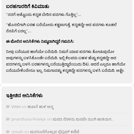
ಬರಹಗಾರರಿಗೆ ಕಿವಿಮಾತು
“ನನಗೆ ಅಶ್ಟೊಂದು ಕನ್ನಡ ಬೇರಿನ ಪದಗಳು ಗೊತ್ತಿಲ್ಲ”…
“ಹೊನಲಿಗಾಗಿ ಬರಹ ಬರೆಯೋದು ಕಶ್ಟವಾಗುತ್ತೆ. ಕನ್ನಡದ್ದೇ ಆದ ಪದಗಳು ಕೂಡಲೆ
ನೆನಪಿಗೆ ಬರಲ್ಲ”…
ಈ ಮೇಲಿನ ಅನಿಸಿಕೆಗಳು ನಿಮ್ಮದಾಗಿದ್ದರೆ ಗಮನಿಸಿ:
ನೀವು ಬರೆಯುವ ಹಾಗೆಯೇ ಬರೆಯಿರಿ. ನಿಮಗೆ ಯಾವ ಪದಗಳು ತೋಚುವುದೋ
ಅವುಗಳನ್ನು ಬಳಸಿಕೊಂಡೇ ಬರೆಯಿರಿ. ಇಲ್ಲಿ ಕೆಲವರು ಬಹಳ ಹೆಚ್ಚು ಕನ್ನಡದ್ದೇ ಆದ
ಪದಗಳನ್ನು ಬಳಸಿ ಬರಹಗಳನ್ನು ಬರೆಯುತ್ತಿದ್ದಾರೆಂಬುದು ದಿಟ. ಆದರೆ ಎಲ್ಲರೂ ಹಾಗೆಯೇ
ಬರೆಯಬೇಕೆಂದೇನೂ ಇಲ್ಲ. ನಿಮಗಾದಶ್ಟು ಕನ್ನಡದ್ದೇ ಪದಗಳನ್ನು ಬಳಸಿ ಬರೆಯಿರಿ, ಅಶ್ಟೇ.
ಇತ್ತೀಚಿನ ಅನಿಸಿಕೆಗಳು
Viren
on
ಹುಣಸೆ ಹುಳಿ ಅನ್ನ
Janardhana Relekar
on
ಮರದ ನೆರಳನು ಮರವೇ ನುಂಗಿ ಹಾಕಿದಾಗ…
rjnivah
on
ಮನಸೂರೆಗೊಳ್ಳುವ ಲೈಟ್ಲಮ್ ಕಣಿವೆ