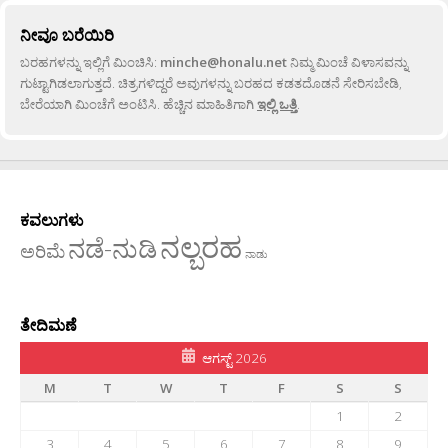
ನೀವೂ ಬರೆಯಿರಿ
ಬರಹಗಳನ್ನು ಇಲ್ಲಿಗೆ ಮಿಂಚಿಸಿ:
minche@honalu.net
ನಿಮ್ಮ ಮಿಂಚೆ ವಿಳಾಸವನ್ನು
ಗುಟ್ಟಾಗಿಡಲಾಗುತ್ತದೆ. ಚಿತ್ರಗಳಿದ್ದರೆ ಅವುಗಳನ್ನು ಬರಹದ ಕಡತದೊಡನೆ ಸೇರಿಸಬೇಡಿ,
ಬೇರೆಯಾಗಿ ಮಿಂಚೆಗೆ ಅಂಟಿಸಿ. ಹೆಚ್ಚಿನ ಮಾಹಿತಿಗಾಗಿ
ಇಲ್ಲಿ ಒತ್ತಿ
.
ಕವಲುಗಳು
ನಲ್ಬರಹ
ನಡೆ-ನುಡಿ
ಅರಿಮೆ
ನಾಡು
ತೇದಿಮಣೆ
ಆಗಸ್ಟ್ 2026
M
T
W
T
F
S
S
1
2
3
4
5
6
7
8
9