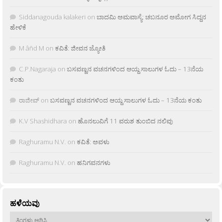
Siddanagouda kalakeri
on
ಬಾದಮಿ ಅಮವಾಸ್ಯೆ: ಚಬನೂರ ಅಮೋಗ ಸಿದ್ದನ
ಹೇಳಿಕೆ
M âñd M
on
ಕವಿತೆ: ಜೀವನ ಜ್ಯೋತಿ
C.P.Nagaraja
on
ಬಸವಣ್ಣನ ವಚನಗಳಿಂದ ಆಯ್ದ ಸಾಲುಗಳ ಓದು – 13ನೆಯ
ಕಂತು
ರಾಜೀವ್
on
ಬಸವಣ್ಣನ ವಚನಗಳಿಂದ ಆಯ್ದ ಸಾಲುಗಳ ಓದು – 13ನೆಯ ಕಂತು
K.V Shashidhara
on
ಹೊನಲುವಿಗೆ 11 ವರುಶ ತುಂಬಿದ ನಲಿವು
Raghuramu N.V.
on
ಕವಿತೆ: ಅವಳು
Raghuramu N.V.
on
ಹನಿಗವನಗಳು
ಹಳೆಯವು
ಹಳೆಯವು