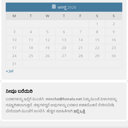
ಆಗಸ್ಟ್ 2026
M
T
W
T
F
S
S
1
2
3
4
5
6
7
8
9
10
11
12
13
14
15
16
17
18
19
20
21
22
23
24
25
26
27
28
29
30
31
« Jul
ನೀವೂ ಬರೆಯಿರಿ
ಬರಹಗಳನ್ನು ಇಲ್ಲಿಗೆ ಮಿಂಚಿಸಿ:
minche@honalu.net
ನಿಮ್ಮ ಮಿಂಚೆ ವಿಳಾಸವನ್ನು
ಗುಟ್ಟಾಗಿಡಲಾಗುತ್ತದೆ. ಚಿತ್ರಗಳಿದ್ದರೆ ಅವುಗಳನ್ನು ಬರಹದ ಕಡತದೊಡನೆ ಸೇರಿಸಬೇಡಿ,
ಬೇರೆಯಾಗಿ ಮಿಂಚೆಗೆ ಅಂಟಿಸಿ. ಹೆಚ್ಚಿನ ಮಾಹಿತಿಗಾಗಿ
ಇಲ್ಲಿ ಒತ್ತಿ
.