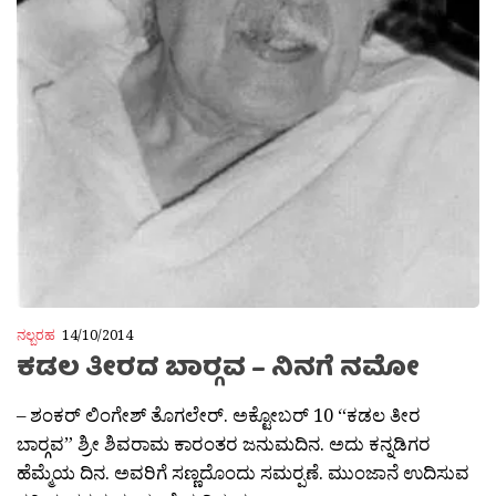
ನಲ್ಬರಹ
14/10/2014
ಕಡಲ ತೀರದ ಬಾರ‍್ಗವ – ನಿನಗೆ ನಮೋ
– ಶಂಕರ್ ಲಿಂಗೇಶ್ ತೊಗಲೇರ್. ಅಕ್ಟೋಬರ್ 10 “ಕಡಲ ತೀರ
ಬಾರ‍್ಗವ” ಶ್ರೀ ಶಿವರಾಮ ಕಾರಂತರ ಜನುಮದಿನ. ಅದು ಕನ್ನಡಿಗರ
ಹೆಮ್ಮೆಯ ದಿನ. ಅವರಿಗೆ ಸಣ್ಣದೊಂದು ಸಮರ‍್ಪಣೆ. ಮುಂಜಾನೆ ಉದಿಸುವ