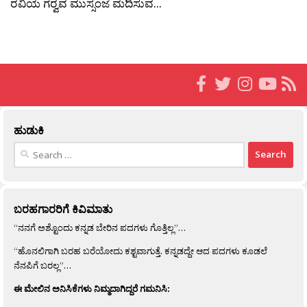
ರವಿಯ ಗರ‍್ವವ ಮುಸ್ಸಂಜೆ ಮದಿಸುವ...
ಹುಡುಕಿ
Search
for:
ಬರಹಗಾರರಿಗೆ ಕಿವಿಮಾತು
“ನನಗೆ ಅಶ್ಟೊಂದು ಕನ್ನಡ ಬೇರಿನ ಪದಗಳು ಗೊತ್ತಿಲ್ಲ”…
“ಹೊನಲಿಗಾಗಿ ಬರಹ ಬರೆಯೋದು ಕಶ್ಟವಾಗುತ್ತೆ. ಕನ್ನಡದ್ದೇ ಆದ ಪದಗಳು ಕೂಡಲೆ
ನೆನಪಿಗೆ ಬರಲ್ಲ”…
ಈ ಮೇಲಿನ ಅನಿಸಿಕೆಗಳು ನಿಮ್ಮದಾಗಿದ್ದರೆ ಗಮನಿಸಿ: