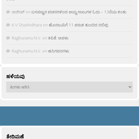
ರಾಜೀವ್
on
ಬಸವಣ್ಣನ ವಚನಗಳಿಂದ ಆಯ್ದ ಸಾಲುಗಳ ಓದು – 13ನೆಯ ಕಂತು
K.V Shashidhara
on
ಹೊನಲುವಿಗೆ 11 ವರುಶ ತುಂಬಿದ ನಲಿವು
Raghuramu N.V.
on
ಕವಿತೆ: ಅವಳು
Raghuramu N.V.
on
ಹನಿಗವನಗಳು
ಹಳೆಯವು
ಹಳೆಯವು
ತೇದಿಮಣೆ