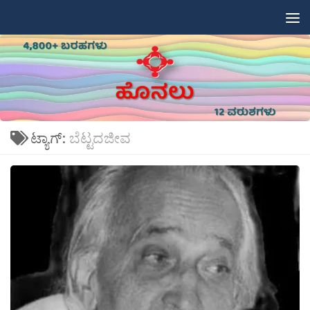
Skip to content
ಟ್ಯಾಗ್:
ಬೆಟ್ಟದಜೀವ