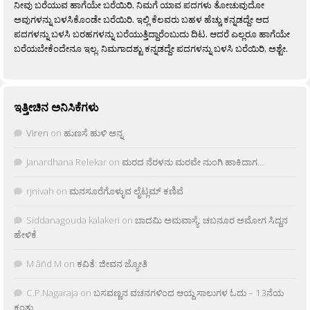
ನೀವು ಬರೆಯುವ ಹಾಗೆಯೇ ಬರೆಯಿರಿ. ನಿಮಗೆ ಯಾವ ಪದಗಳು ತೋಚುವುದೋ
ಅವುಗಳನ್ನು ಬಳಸಿಕೊಂಡೇ ಬರೆಯಿರಿ. ಇಲ್ಲಿ ಕೆಲವರು ಬಹಳ ಹೆಚ್ಚು ಕನ್ನಡದ್ದೇ ಆದ
ಪದಗಳನ್ನು ಬಳಸಿ ಬರಹಗಳನ್ನು ಬರೆಯುತ್ತಿದ್ದಾರೆಂಬುದು ದಿಟ. ಆದರೆ ಎಲ್ಲರೂ ಹಾಗೆಯೇ
ಬರೆಯಬೇಕೆಂದೇನೂ ಇಲ್ಲ. ನಿಮಗಾದಶ್ಟು ಕನ್ನಡದ್ದೇ ಪದಗಳನ್ನು ಬಳಸಿ ಬರೆಯಿರಿ, ಅಶ್ಟೇ.
ಇತ್ತೀಚಿನ ಅನಿಸಿಕೆಗಳು
Viren
on
ಹುಣಸೆ ಹುಳಿ ಅನ್ನ
Janardhana Relekar
on
ಮರದ ನೆರಳನು ಮರವೇ ನುಂಗಿ ಹಾಕಿದಾಗ…
rjnivah
on
ಮನಸೂರೆಗೊಳ್ಳುವ ಲೈಟ್ಲಮ್ ಕಣಿವೆ
Siddanagouda kalakeri
on
ಬಾದಮಿ ಅಮವಾಸ್ಯೆ: ಚಬನೂರ ಅಮೋಗ ಸಿದ್ದನ
ಹೇಳಿಕೆ
M âñd M
on
ಕವಿತೆ: ಜೀವನ ಜ್ಯೋತಿ
C.P.Nagaraja
on
ಬಸವಣ್ಣನ ವಚನಗಳಿಂದ ಆಯ್ದ ಸಾಲುಗಳ ಓದು – 13ನೆಯ
ಕಂತು