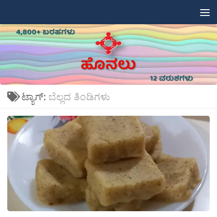
Skip to content
ಟ್ಯಾಗ್:
ಬೆಲ್ಲದ ತಿಂಡಿಗಳು