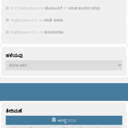
K.V Shashidhara
on
ಹೊನಲುವಿಗೆ 11 ವರುಶ ತುಂಬಿದ ನಲಿವು
Raghuramu N.V.
on
ಕವಿತೆ: ಅವಳು
Raghuramu N.V.
on
ಹನಿಗವನಗಳು
ಹಳೆಯವು
ಹಳೆಯವು
ತೇದಿಮಣೆ
ಆಗಸ್ಟ್ 2026