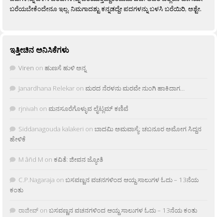
ಬರೆಯಬೇಕೆಂದೇನೂ ಇಲ್ಲ. ನಿಮಗಾದಶ್ಟು ಕನ್ನಡದ್ದೇ ಪದಗಳನ್ನು ಬಳಸಿ ಬರೆಯಿರಿ, ಅಶ್ಟೇ.
ಇತ್ತೀಚಿನ ಅನಿಸಿಕೆಗಳು
Viren
on
ಹುಣಸೆ ಹುಳಿ ಅನ್ನ
Janardhana Relekar
on
ಮರದ ನೆರಳನು ಮರವೇ ನುಂಗಿ ಹಾಕಿದಾಗ…
rjnivah
on
ಮನಸೂರೆಗೊಳ್ಳುವ ಲೈಟ್ಲಮ್ ಕಣಿವೆ
Siddanagouda kalakeri
on
ಬಾದಮಿ ಅಮವಾಸ್ಯೆ: ಚಬನೂರ ಅಮೋಗ ಸಿದ್ದನ
ಹೇಳಿಕೆ
M âñd M
on
ಕವಿತೆ: ಜೀವನ ಜ್ಯೋತಿ
C.P.Nagaraja
on
ಬಸವಣ್ಣನ ವಚನಗಳಿಂದ ಆಯ್ದ ಸಾಲುಗಳ ಓದು – 13ನೆಯ
ಕಂತು
ರಾಜೀವ್
on
ಬಸವಣ್ಣನ ವಚನಗಳಿಂದ ಆಯ್ದ ಸಾಲುಗಳ ಓದು – 13ನೆಯ ಕಂತು