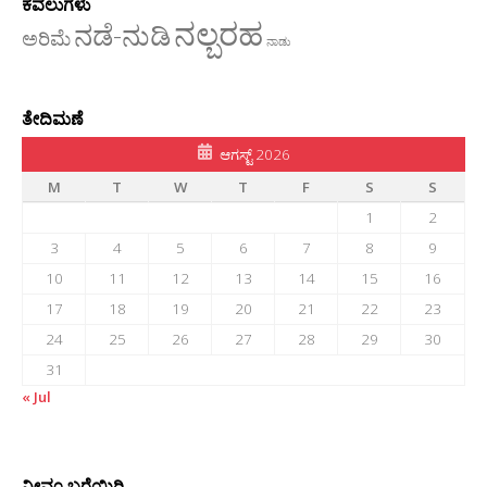
ಕವಲುಗಳು
ನಲ್ಬರಹ
ನಡೆ-ನುಡಿ
ಅರಿಮೆ
ನಾಡು
ತೇದಿಮಣೆ
ಆಗಸ್ಟ್ 2026
M
T
W
T
F
S
S
1
2
3
4
5
6
7
8
9
10
11
12
13
14
15
16
17
18
19
20
21
22
23
24
25
26
27
28
29
30
31
« Jul
ನೀವೂ ಬರೆಯಿರಿ