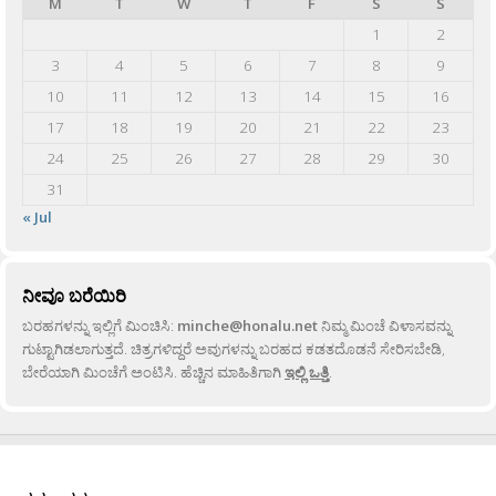
M
T
W
T
F
S
S
1
2
3
4
5
6
7
8
9
10
11
12
13
14
15
16
17
18
19
20
21
22
23
24
25
26
27
28
29
30
31
« Jul
ನೀವೂ ಬರೆಯಿರಿ
ಬರಹಗಳನ್ನು ಇಲ್ಲಿಗೆ ಮಿಂಚಿಸಿ:
minche@honalu.net
ನಿಮ್ಮ ಮಿಂಚೆ ವಿಳಾಸವನ್ನು
ಗುಟ್ಟಾಗಿಡಲಾಗುತ್ತದೆ. ಚಿತ್ರಗಳಿದ್ದರೆ ಅವುಗಳನ್ನು ಬರಹದ ಕಡತದೊಡನೆ ಸೇರಿಸಬೇಡಿ,
ಬೇರೆಯಾಗಿ ಮಿಂಚೆಗೆ ಅಂಟಿಸಿ. ಹೆಚ್ಚಿನ ಮಾಹಿತಿಗಾಗಿ
ಇಲ್ಲಿ ಒತ್ತಿ
.