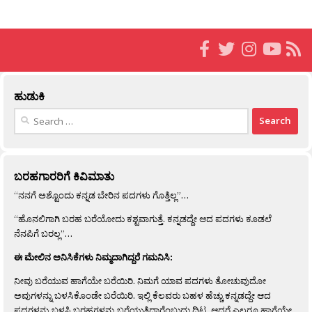
ಹುಡುಕಿ
Search
for:
ಬರಹಗಾರರಿಗೆ ಕಿವಿಮಾತು
“ನನಗೆ ಅಶ್ಟೊಂದು ಕನ್ನಡ ಬೇರಿನ ಪದಗಳು ಗೊತ್ತಿಲ್ಲ”…
“ಹೊನಲಿಗಾಗಿ ಬರಹ ಬರೆಯೋದು ಕಶ್ಟವಾಗುತ್ತೆ. ಕನ್ನಡದ್ದೇ ಆದ ಪದಗಳು ಕೂಡಲೆ
ನೆನಪಿಗೆ ಬರಲ್ಲ”…
ಈ ಮೇಲಿನ ಅನಿಸಿಕೆಗಳು ನಿಮ್ಮದಾಗಿದ್ದರೆ ಗಮನಿಸಿ:
ನೀವು ಬರೆಯುವ ಹಾಗೆಯೇ ಬರೆಯಿರಿ. ನಿಮಗೆ ಯಾವ ಪದಗಳು ತೋಚುವುದೋ
ಅವುಗಳನ್ನು ಬಳಸಿಕೊಂಡೇ ಬರೆಯಿರಿ. ಇಲ್ಲಿ ಕೆಲವರು ಬಹಳ ಹೆಚ್ಚು ಕನ್ನಡದ್ದೇ ಆದ
ಪದಗಳನ್ನು ಬಳಸಿ ಬರಹಗಳನ್ನು ಬರೆಯುತ್ತಿದ್ದಾರೆಂಬುದು ದಿಟ. ಆದರೆ ಎಲ್ಲರೂ ಹಾಗೆಯೇ