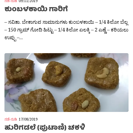
ನಡೆ-ನುಡಿ
09/11/2019
ಕುಂಬಳಕಾಯಿ ಗಾರಿಗೆ
– ಸವಿತಾ. ಬೇಕಾಗುವ ಸಾಮಾನುಗಳು ಕುಂಬಳಕಾಯಿ – 1/4 ಕಿಲೋ ಬೆಲ್ಲ
– 150 ಗ್ರಾಮ್ ಗೋದಿ ಹಿಟ್ಟು – 1/4 ಕಿಲೋ ಏಲಕ್ಕಿ – 2 ಎಣ್ಣೆ – ಕರಿಯಲು
ಉಪ್ಪು –...
ನಡೆ-ನುಡಿ
17/08/2019
ಹುರಿಗಡಲೆ (ಪುಟಾಣಿ) ಚಕಳಿ