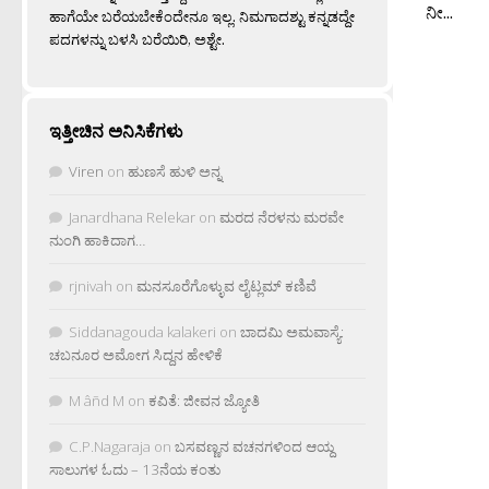
ನೀ...
ಹಾಗೆಯೇ ಬರೆಯಬೇಕೆಂದೇನೂ ಇಲ್ಲ. ನಿಮಗಾದಶ್ಟು ಕನ್ನಡದ್ದೇ
ಪದಗಳನ್ನು ಬಳಸಿ ಬರೆಯಿರಿ, ಅಶ್ಟೇ.
ಇತ್ತೀಚಿನ ಅನಿಸಿಕೆಗಳು
Viren
on
ಹುಣಸೆ ಹುಳಿ ಅನ್ನ
Janardhana Relekar
on
ಮರದ ನೆರಳನು ಮರವೇ
ನುಂಗಿ ಹಾಕಿದಾಗ…
rjnivah
on
ಮನಸೂರೆಗೊಳ್ಳುವ ಲೈಟ್ಲಮ್ ಕಣಿವೆ
Siddanagouda kalakeri
on
ಬಾದಮಿ ಅಮವಾಸ್ಯೆ:
ಚಬನೂರ ಅಮೋಗ ಸಿದ್ದನ ಹೇಳಿಕೆ
M âñd M
on
ಕವಿತೆ: ಜೀವನ ಜ್ಯೋತಿ
C.P.Nagaraja
on
ಬಸವಣ್ಣನ ವಚನಗಳಿಂದ ಆಯ್ದ
ಸಾಲುಗಳ ಓದು – 13ನೆಯ ಕಂತು