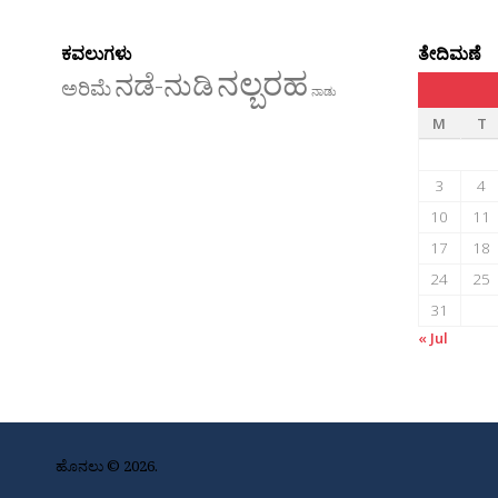
ಕವಲುಗಳು
ತೇದಿಮಣೆ
ನಲ್ಬರಹ
ನಡೆ-ನುಡಿ
ಅರಿಮೆ
ನಾಡು
M
T
3
4
10
11
17
18
24
25
31
« Jul
ಹೊನಲು © 2026.