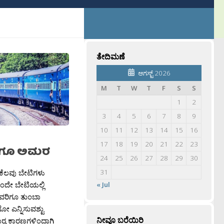
ತೇದಿಮಣೆ
ಆಗಸ್ಟ್ 2026
M
T
W
T
F
S
S
1
2
3
4
5
6
7
8
9
10
11
12
13
14
15
16
17
18
19
20
21
22
23
ದಿಗೂ ಅಮರ
24
25
26
27
28
29
30
 ಕೆಲವು ಬೇಟಿಗಳು
31
 ಒಂದೇ ಬೇಟಿಯಲ್ಲಿ
« Jul
ಅವರಿಗೂ ತುಂಬಾ
ಎನ್ನಿಸುವಶ್ಟು
ನೀವೂ ಬರೆಯಿರಿ
ಾರ‍್ಯ ಕಾರಣಗಳಿಂದಾಗಿ