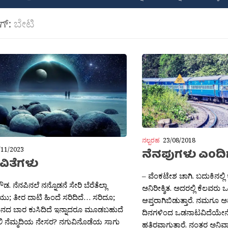
ಾಗ್:
ಬೇಟಿ
ನಲ್ಬರಹ
23/08/2018
/11/2023
ನೆನಪುಗಳು ಎಂ
ವಿತೆಗಳು
– ವೆಂಕಟೇಶ ಚಾಗಿ. ಬದುಕಿನಲ್ಲಿ
ೌಡ. ನೆನಪಿನಲೆ ನನ್ನೊಡನೆ ಸೇರಿ ಬೆರೆತೆಲ್ಲಾ
ಅನಿರೀಕ್ಶಿತ. ಅದರಲ್ಲಿ ಕೆಲವರು
ಯು; ತೀರ ದಾಟಿ ಹಿಂದೆ ಸರಿದಿದೆ… ಸರಿದೂ;
ಆಪ್ತರಾಗಿಬಿಡುತ್ತಾರೆ. ನಮಗೂ 
ಮನದ ಬಾರ ಕುಸಿದಿದೆ ಇನ್ನಾದರೂ ಮೂಡಬಹುದೆ
ದಿನಗಳಿಂದ ಒಡನಾಟವಿದೆಯೇನೋ 
 ನೆಮ್ಮದಿಯ ನೇಸರ? ನಗುವಿನೊಡೆಯ ಸಾಗು
ಹತ್ತಿರವಾಗುತ್ತಾರೆ. ನಂತರ ಅನಿವ