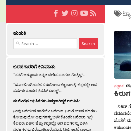
ಟ್ಯ
ಹುಡುಕಿ
Search
for:
ಬರಹಗಾರರಿಗೆ ಕಿವಿಮಾತು
“ನನಗೆ ಅಶ್ಟೊಂದು ಕನ್ನಡ ಬೇರಿನ ಪದಗಳು ಗೊತ್ತಿಲ್ಲ”…
“ಹೊನಲಿಗಾಗಿ ಬರಹ ಬರೆಯೋದು ಕಶ್ಟವಾಗುತ್ತೆ. ಕನ್ನಡದ್ದೇ ಆದ
ನಲ್ಬರಹ
05
ಪದಗಳು ಕೂಡಲೆ ನೆನಪಿಗೆ ಬರಲ್ಲ”…
ಕಿರುಗ
ಈ ಮೇಲಿನ ಅನಿಸಿಕೆಗಳು ನಿಮ್ಮದಾಗಿದ್ದರೆ ಗಮನಿಸಿ:
– ನಿತಿನ್ ಗ
ನೀವು ಬರೆಯುವ ಹಾಗೆಯೇ ಬರೆಯಿರಿ. ನಿಮಗೆ ಯಾವ ಪದಗಳು
ನೆನಪಿನಲೆ
ತೋಚುವುದೋ ಅವುಗಳನ್ನು ಬಳಸಿಕೊಂಡೇ ಬರೆಯಿರಿ. ಇಲ್ಲಿ
ಜೊತೆಗೆ 
ಕೆಲವರು ಬಹಳ ಹೆಚ್ಚು ಕನ್ನಡದ್ದೇ ಆದ ಪದಗಳನ್ನು ಬಳಸಿ
ಕಡಲಂಚಲಿ
ಬರಹಗಳನ್ನು ಬರೆಯುತ್ತಿದ್ದಾರೆಂಬುದು ದಿಟ. ಆದರೆ ಎಲ್ಲರೂ