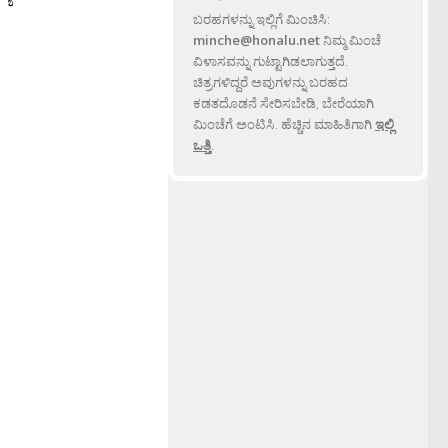
ಬರಹಗಳನ್ನು ಇಲ್ಲಿಗೆ ಮಿಂಚಿಸಿ:
minche@honalu.net
ನಿಮ್ಮ ಮಿಂಚೆ
ವಿಳಾಸವನ್ನು ಗುಟ್ಟಾಗಿಡಲಾಗುತ್ತದೆ.
ಚಿತ್ರಗಳಿದ್ದರೆ ಅವುಗಳನ್ನು ಬರಹದ
ಕಡತದೊಡನೆ ಸೇರಿಸಬೇಡಿ, ಬೇರೆಯಾಗಿ
ಮಿಂಚೆಗೆ ಅಂಟಿಸಿ. ಹೆಚ್ಚಿನ ಮಾಹಿತಿಗಾಗಿ
ಇಲ್ಲಿ
ಒತ್ತಿ
.