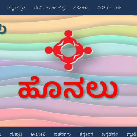
ಎಲ್ಲರಕನ್ನಡ
ಈ ಮಿಂಬಾಗಿಲ ಬಗ್ಗೆ
ಕಡತಗಳು
ವೀಡಿಯೋಗಳು
ು
ಸುತ್ತಾಟ
ಆಟೋಟ
ವಚನಗಳು
ತನ್ನೇಳಿಗೆ
ಹಿನ್ನಡವಳಿ
ಗ್ಯಾಜೆ