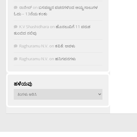
ರಾಜೀವ್
on
ಬಸವಣ್ಣನ ವಚನಗಳಿಂದ ಆಯ್ದ ಸಾಲುಗಳ
ಓದು – 13ನೆಯ ಕಂತು
K.V Shashidhara
on
ಹೊನಲುವಿಗೆ 11 ವರುಶ
ತುಂಬಿದ ನಲಿವು
Raghuramu N.V.
on
ಕವಿತೆ: ಅವಳು
Raghuramu N.V.
on
ಹನಿಗವನಗಳು
ಹಳೆಯವು
ಹಳೆಯವು