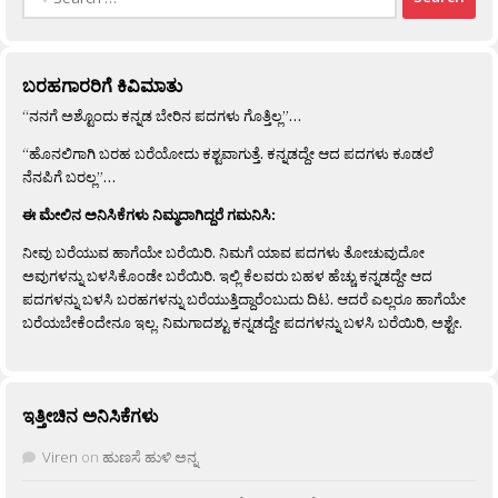
for:
ಬರಹಗಾರರಿಗೆ ಕಿವಿಮಾತು
“ನನಗೆ ಅಶ್ಟೊಂದು ಕನ್ನಡ ಬೇರಿನ ಪದಗಳು ಗೊತ್ತಿಲ್ಲ”…
“ಹೊನಲಿಗಾಗಿ ಬರಹ ಬರೆಯೋದು ಕಶ್ಟವಾಗುತ್ತೆ. ಕನ್ನಡದ್ದೇ ಆದ ಪದಗಳು ಕೂಡಲೆ
ನೆನಪಿಗೆ ಬರಲ್ಲ”…
ಈ ಮೇಲಿನ ಅನಿಸಿಕೆಗಳು ನಿಮ್ಮದಾಗಿದ್ದರೆ ಗಮನಿಸಿ:
ನೀವು ಬರೆಯುವ ಹಾಗೆಯೇ ಬರೆಯಿರಿ. ನಿಮಗೆ ಯಾವ ಪದಗಳು ತೋಚುವುದೋ
ಅವುಗಳನ್ನು ಬಳಸಿಕೊಂಡೇ ಬರೆಯಿರಿ. ಇಲ್ಲಿ ಕೆಲವರು ಬಹಳ ಹೆಚ್ಚು ಕನ್ನಡದ್ದೇ ಆದ
ಪದಗಳನ್ನು ಬಳಸಿ ಬರಹಗಳನ್ನು ಬರೆಯುತ್ತಿದ್ದಾರೆಂಬುದು ದಿಟ. ಆದರೆ ಎಲ್ಲರೂ ಹಾಗೆಯೇ
ಬರೆಯಬೇಕೆಂದೇನೂ ಇಲ್ಲ. ನಿಮಗಾದಶ್ಟು ಕನ್ನಡದ್ದೇ ಪದಗಳನ್ನು ಬಳಸಿ ಬರೆಯಿರಿ, ಅಶ್ಟೇ.
ಇತ್ತೀಚಿನ ಅನಿಸಿಕೆಗಳು
Viren
on
ಹುಣಸೆ ಹುಳಿ ಅನ್ನ