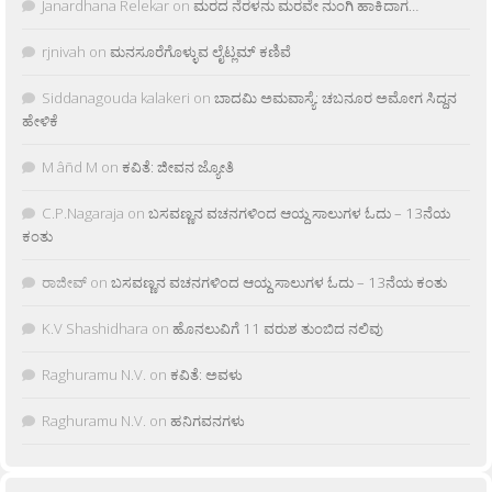
Janardhana Relekar
on
ಮರದ ನೆರಳನು ಮರವೇ ನುಂಗಿ ಹಾಕಿದಾಗ…
rjnivah
on
ಮನಸೂರೆಗೊಳ್ಳುವ ಲೈಟ್ಲಮ್ ಕಣಿವೆ
Siddanagouda kalakeri
on
ಬಾದಮಿ ಅಮವಾಸ್ಯೆ: ಚಬನೂರ ಅಮೋಗ ಸಿದ್ದನ
ಹೇಳಿಕೆ
M âñd M
on
ಕವಿತೆ: ಜೀವನ ಜ್ಯೋತಿ
C.P.Nagaraja
on
ಬಸವಣ್ಣನ ವಚನಗಳಿಂದ ಆಯ್ದ ಸಾಲುಗಳ ಓದು – 13ನೆಯ
ಕಂತು
ರಾಜೀವ್
on
ಬಸವಣ್ಣನ ವಚನಗಳಿಂದ ಆಯ್ದ ಸಾಲುಗಳ ಓದು – 13ನೆಯ ಕಂತು
K.V Shashidhara
on
ಹೊನಲುವಿಗೆ 11 ವರುಶ ತುಂಬಿದ ನಲಿವು
Raghuramu N.V.
on
ಕವಿತೆ: ಅವಳು
Raghuramu N.V.
on
ಹನಿಗವನಗಳು