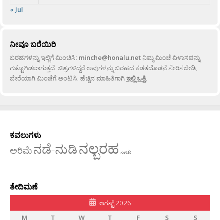
« Jul
ನೀವೂ ಬರೆಯಿರಿ
ಬರಹಗಳನ್ನು ಇಲ್ಲಿಗೆ ಮಿಂಚಿಸಿ:
minche@honalu.net
ನಿಮ್ಮ ಮಿಂಚೆ ವಿಳಾಸವನ್ನು
ಗುಟ್ಟಾಗಿಡಲಾಗುತ್ತದೆ. ಚಿತ್ರಗಳಿದ್ದರೆ ಅವುಗಳನ್ನು ಬರಹದ ಕಡತದೊಡನೆ ಸೇರಿಸಬೇಡಿ,
ಬೇರೆಯಾಗಿ ಮಿಂಚೆಗೆ ಅಂಟಿಸಿ. ಹೆಚ್ಚಿನ ಮಾಹಿತಿಗಾಗಿ
ಇಲ್ಲಿ ಒತ್ತಿ
.
ಕವಲುಗಳು
ನಲ್ಬರಹ
ನಡೆ-ನುಡಿ
ಅರಿಮೆ
ನಾಡು
ತೇದಿಮಣೆ
ಆಗಸ್ಟ್ 2026
M
T
W
T
F
S
S