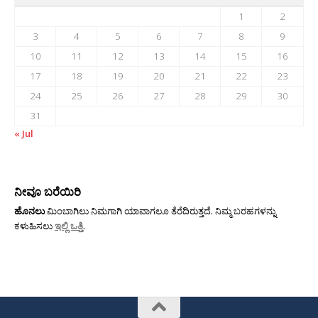
1
2
3
4
5
6
7
8
9
10
11
12
13
14
15
16
17
18
19
20
21
22
23
24
25
26
27
28
29
30
31
« Jul
ನೀವೂ ಬರೆಯಿರಿ
ಹೊನಲು
ಮಿಂಬಾಗಿಲು ನಿಮಗಾಗಿ ಯಾವಾಗಲೂ ತೆರೆದಿರುತ್ತದೆ. ನಿಮ್ಮ ಬರಹಗಳನ್ನು
ಕಳುಹಿಸಲು
ಇಲ್ಲಿ ಒತ್ತಿ
.