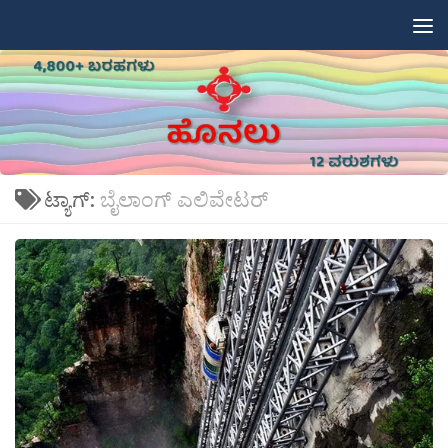
Skip to content
ಟ್ಯಾಗ್:
ಬೈಲಾಂಗ್ ಎಲಿವೇಟರ್