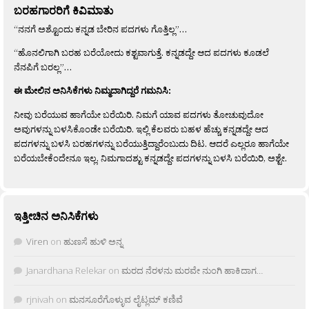
ಬರಹಗಾರರಿಗೆ ಕಿವಿಮಾತು
“ನನಗೆ ಅಶ್ಟೊಂದು ಕನ್ನಡ ಬೇರಿನ ಪದಗಳು ಗೊತ್ತಿಲ್ಲ”…
“ಹೊನಲಿಗಾಗಿ ಬರಹ ಬರೆಯೋದು ಕಶ್ಟವಾಗುತ್ತೆ. ಕನ್ನಡದ್ದೇ ಆದ ಪದಗಳು ಕೂಡಲೆ
ನೆನಪಿಗೆ ಬರಲ್ಲ”…
ಈ ಮೇಲಿನ ಅನಿಸಿಕೆಗಳು ನಿಮ್ಮದಾಗಿದ್ದರೆ ಗಮನಿಸಿ:
ನೀವು ಬರೆಯುವ ಹಾಗೆಯೇ ಬರೆಯಿರಿ. ನಿಮಗೆ ಯಾವ ಪದಗಳು ತೋಚುವುದೋ
ಅವುಗಳನ್ನು ಬಳಸಿಕೊಂಡೇ ಬರೆಯಿರಿ. ಇಲ್ಲಿ ಕೆಲವರು ಬಹಳ ಹೆಚ್ಚು ಕನ್ನಡದ್ದೇ ಆದ
ಪದಗಳನ್ನು ಬಳಸಿ ಬರಹಗಳನ್ನು ಬರೆಯುತ್ತಿದ್ದಾರೆಂಬುದು ದಿಟ. ಆದರೆ ಎಲ್ಲರೂ ಹಾಗೆಯೇ
ಬರೆಯಬೇಕೆಂದೇನೂ ಇಲ್ಲ. ನಿಮಗಾದಶ್ಟು ಕನ್ನಡದ್ದೇ ಪದಗಳನ್ನು ಬಳಸಿ ಬರೆಯಿರಿ, ಅಶ್ಟೇ.
ಇತ್ತೀಚಿನ ಅನಿಸಿಕೆಗಳು
Viren
on
ಹುಣಸೆ ಹುಳಿ ಅನ್ನ
Janardhana Relekar
on
ಮರದ ನೆರಳನು ಮರವೇ ನುಂಗಿ ಹಾಕಿದಾಗ…
rjnivah
on
ಮನಸೂರೆಗೊಳ್ಳುವ ಲೈಟ್ಲಮ್ ಕಣಿವೆ