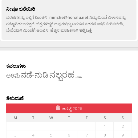
ನೀವೂ ಬರೆಯಿರಿ
ಬರಹಗಳನ್ನು ಇಲ್ಲಿಗೆ ಮಿಂಚಿಸಿ:
minche@honalu.net
ನಿಮ್ಮ ಮಿಂಚೆ ವಿಳಾಸವನ್ನು
ಗುಟ್ಟಾಗಿಡಲಾಗುತ್ತದೆ. ಚಿತ್ರಗಳಿದ್ದರೆ ಅವುಗಳನ್ನು ಬರಹದ ಕಡತದೊಡನೆ ಸೇರಿಸಬೇಡಿ,
ಬೇರೆಯಾಗಿ ಮಿಂಚೆಗೆ ಅಂಟಿಸಿ. ಹೆಚ್ಚಿನ ಮಾಹಿತಿಗಾಗಿ
ಇಲ್ಲಿ ಒತ್ತಿ
.
ಕವಲುಗಳು
ನಲ್ಬರಹ
ನಡೆ-ನುಡಿ
ಅರಿಮೆ
ನಾಡು
ತೇದಿಮಣೆ
ಆಗಸ್ಟ್ 2026
M
T
W
T
F
S
S
1
2
3
4
5
6
7
8
9