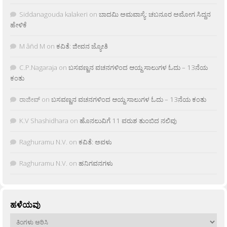
Siddanagouda kalakeri
on
ಬಾದಮಿ ಅಮವಾಸ್ಯೆ: ಚಬನೂರ ಅಮೋಗ ಸಿದ್ದನ
ಹೇಳಿಕೆ
M âñd M
on
ಕವಿತೆ: ಜೀವನ ಜ್ಯೋತಿ
C.P.Nagaraja
on
ಬಸವಣ್ಣನ ವಚನಗಳಿಂದ ಆಯ್ದ ಸಾಲುಗಳ ಓದು – 13ನೆಯ
ಕಂತು
ರಾಜೀವ್
on
ಬಸವಣ್ಣನ ವಚನಗಳಿಂದ ಆಯ್ದ ಸಾಲುಗಳ ಓದು – 13ನೆಯ ಕಂತು
K.V Shashidhara
on
ಹೊನಲುವಿಗೆ 11 ವರುಶ ತುಂಬಿದ ನಲಿವು
Raghuramu N.V.
on
ಕವಿತೆ: ಅವಳು
Raghuramu N.V.
on
ಹನಿಗವನಗಳು
ಹಳೆಯವು
ಹಳೆಯವು