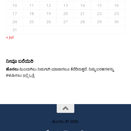
10
11
12
13
14
15
16
17
18
19
20
21
22
23
24
25
26
27
28
29
30
31
« Jul
ನೀವೂ ಬರೆಯಿರಿ
ಹೊನಲು
ಮಿಂಬಾಗಿಲು ನಿಮಗಾಗಿ ಯಾವಾಗಲೂ ತೆರೆದಿರುತ್ತದೆ. ನಿಮ್ಮ ಬರಹಗಳನ್ನು
ಕಳುಹಿಸಲು
ಇಲ್ಲಿ ಒತ್ತಿ
.
ಹೊನಲು © 2026.