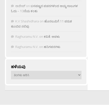
ರಾಜೀವ್
on
ಬಸವಣ್ಣನ ವಚನಗಳಿಂದ ಆಯ್ದ ಸಾಲುಗಳ
ಓದು – 13ನೆಯ ಕಂತು
K.V Shashidhara
on
ಹೊನಲುವಿಗೆ 11 ವರುಶ
ತುಂಬಿದ ನಲಿವು
Raghuramu N.V.
on
ಕವಿತೆ: ಅವಳು
Raghuramu N.V.
on
ಹನಿಗವನಗಳು
ಹಳೆಯವು
ಹಳೆಯವು