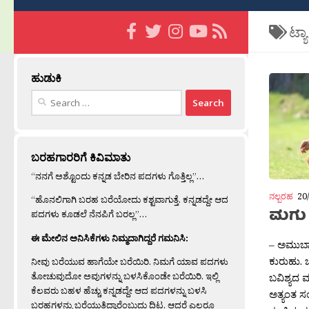
ಟ್ಯ
ಹುಡುಕಿ
Search
for:
ಬರಹಗಾರರಿಗೆ ಕಿವಿಮಾತು
“ನನಗೆ ಅಶ್ಟೊಂದು ಕನ್ನಡ ಬೇರಿನ ಪದಗಳು ಗೊತ್ತಿಲ್ಲ”…
ನಲ್ಬರಹ
20
“ಹೊನಲಿಗಾಗಿ ಬರಹ ಬರೆಯೋದು ಕಶ್ಟವಾಗುತ್ತೆ. ಕನ್ನಡದ್ದೇ ಆದ
ಮಗು
ಪದಗಳು ಕೂಡಲೆ ನೆನಪಿಗೆ ಬರಲ್ಲ”…
ಈ ಮೇಲಿನ ಅನಿಸಿಕೆಗಳು ನಿಮ್ಮದಾಗಿದ್ದರೆ ಗಮನಿಸಿ:
– ಅಮುಬ
ಕುರುಹು. 
ನೀವು ಬರೆಯುವ ಹಾಗೆಯೇ ಬರೆಯಿರಿ. ನಿಮಗೆ ಯಾವ ಪದಗಳು
ತೋಚುವುದೋ ಅವುಗಳನ್ನು ಬಳಸಿಕೊಂಡೇ ಬರೆಯಿರಿ. ಇಲ್ಲಿ
ಬವಿಶ್ಯದ ಮ
ಕೆಲವರು ಬಹಳ ಹೆಚ್ಚು ಕನ್ನಡದ್ದೇ ಆದ ಪದಗಳನ್ನು ಬಳಸಿ
ಅತ್ಯಂತ ಸ
ಬರಹಗಳನ್ನು ಬರೆಯುತ್ತಿದ್ದಾರೆಂಬುದು ದಿಟ. ಆದರೆ ಎಲ್ಲರೂ