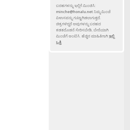
ಬರಹಗಳನ್ನು ಇಲ್ಲಿಗೆ ಮಿಂಚಿಸಿ:
minche@honalu.net
ನಿಮ್ಮ ಮಿಂಚೆ
ವಿಳಾಸವನ್ನು ಗುಟ್ಟಾಗಿಡಲಾಗುತ್ತದೆ.
ಚಿತ್ರಗಳಿದ್ದರೆ ಅವುಗಳನ್ನು ಬರಹದ
ಕಡತದೊಡನೆ ಸೇರಿಸಬೇಡಿ, ಬೇರೆಯಾಗಿ
ಮಿಂಚೆಗೆ ಅಂಟಿಸಿ. ಹೆಚ್ಚಿನ ಮಾಹಿತಿಗಾಗಿ
ಇಲ್ಲಿ
ಒತ್ತಿ
.