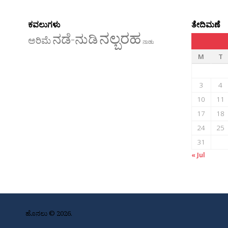
ಕವಲುಗಳು
ತೇದಿಮಣೆ
ನಲ್ಬರಹ
ನಡೆ-ನುಡಿ
ಅರಿಮೆ
ನಾಡು
M
T
3
4
10
11
17
18
24
25
31
« Jul
ಹೊನಲು © 2026.