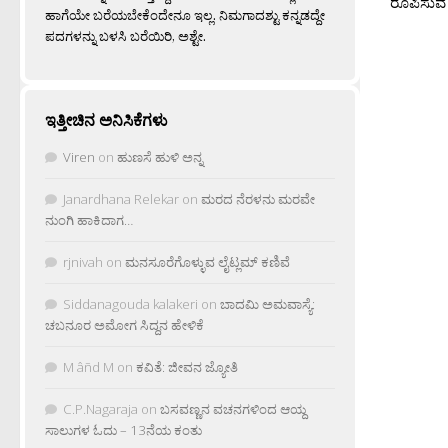
ರೂಪಿಸುವ 
ಹಾಗೆಯೇ ಬರೆಯಬೇಕೆಂದೇನೂ ಇಲ್ಲ. ನಿಮಗಾದಶ್ಟು ಕನ್ನಡದ್ದೇ
ಪದಗಳನ್ನು ಬಳಸಿ ಬರೆಯಿರಿ, ಅಶ್ಟೇ.
ಇತ್ತೀಚಿನ ಅನಿಸಿಕೆಗಳು
Viren
on
ಹುಣಸೆ ಹುಳಿ ಅನ್ನ
Janardhana Relekar
on
ಮರದ ನೆರಳನು ಮರವೇ
ನುಂಗಿ ಹಾಕಿದಾಗ…
rjnivah
on
ಮನಸೂರೆಗೊಳ್ಳುವ ಲೈಟ್ಲಮ್ ಕಣಿವೆ
Siddanagouda kalakeri
on
ಬಾದಮಿ ಅಮವಾಸ್ಯೆ:
ಚಬನೂರ ಅಮೋಗ ಸಿದ್ದನ ಹೇಳಿಕೆ
M âñd M
on
ಕವಿತೆ: ಜೀವನ ಜ್ಯೋತಿ
C.P.Nagaraja
on
ಬಸವಣ್ಣನ ವಚನಗಳಿಂದ ಆಯ್ದ
ಸಾಲುಗಳ ಓದು – 13ನೆಯ ಕಂತು