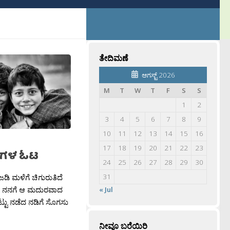
ತೇದಿಮಣೆ
ಆಗಸ್ಟ್ 2026
M
T
W
T
F
S
S
1
2
3
4
5
6
7
8
9
10
11
12
13
14
15
16
17
18
19
20
21
22
23
ುಗಳ ಓಟ
24
25
26
27
28
29
30
ಜಡಿ ಮಳೆಗೆ ಚಿಗುರುತಿದೆ
31
ೆ ನನಗೆ ಆ ಮದುರವಾದ
« Jul
 ಇಟ್ಟು ನಡೆದ ನಡಿಗೆ ಸೊಗಸು
ನೀವೂ ಬರೆಯಿರಿ