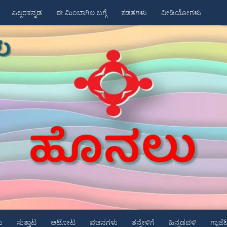
ಎಲ್ಲರಕನ್ನಡ
ಈ ಮಿಂಬಾಗಿಲ ಬಗ್ಗೆ
ಕಡತಗಳು
ವೀಡಿಯೋಗಳು
ು
ಸುತ್ತಾಟ
ಆಟೋಟ
ವಚನಗಳು
ತನ್ನೇಳಿಗೆ
ಹಿನ್ನಡವಳಿ
ಗ್ಯಾಜೆ