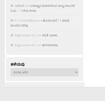
ರಾಜೀವ್
on
ಬಸವಣ್ಣನ ವಚನಗಳಿಂದ ಆಯ್ದ ಸಾಲುಗಳ
ಓದು – 13ನೆಯ ಕಂತು
K.V Shashidhara
on
ಹೊನಲುವಿಗೆ 11 ವರುಶ
ತುಂಬಿದ ನಲಿವು
Raghuramu N.V.
on
ಕವಿತೆ: ಅವಳು
Raghuramu N.V.
on
ಹನಿಗವನಗಳು
ಹಳೆಯವು
ಹಳೆಯವು