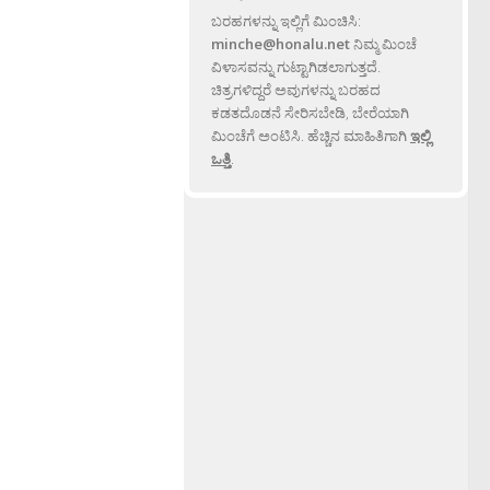
ಬರಹಗಳನ್ನು ಇಲ್ಲಿಗೆ ಮಿಂಚಿಸಿ:
minche@honalu.net
ನಿಮ್ಮ ಮಿಂಚೆ
ವಿಳಾಸವನ್ನು ಗುಟ್ಟಾಗಿಡಲಾಗುತ್ತದೆ.
ಚಿತ್ರಗಳಿದ್ದರೆ ಅವುಗಳನ್ನು ಬರಹದ
ಕಡತದೊಡನೆ ಸೇರಿಸಬೇಡಿ, ಬೇರೆಯಾಗಿ
ಮಿಂಚೆಗೆ ಅಂಟಿಸಿ. ಹೆಚ್ಚಿನ ಮಾಹಿತಿಗಾಗಿ
ಇಲ್ಲಿ
ಒತ್ತಿ
.