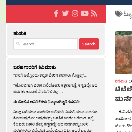
ಟ್ಯ
ಹುಡುಕಿ
Search
for:
ಬರಹಗಾರರಿಗೆ ಕಿವಿಮಾತು
“ನನಗೆ ಅಶ್ಟೊಂದು ಕನ್ನಡ ಬೇರಿನ ಪದಗಳು ಗೊತ್ತಿಲ್ಲ”…
ನಡೆ-ನುಡಿ
1
“ಹೊನಲಿಗಾಗಿ ಬರಹ ಬರೆಯೋದು ಕಶ್ಟವಾಗುತ್ತೆ. ಕನ್ನಡದ್ದೇ ಆದ
ಟಿಬೆಲ
ಪದಗಳು ಕೂಡಲೆ ನೆನಪಿಗೆ ಬರಲ್ಲ”…
ಮನೆ
ಈ ಮೇಲಿನ ಅನಿಸಿಕೆಗಳು ನಿಮ್ಮದಾಗಿದ್ದರೆ ಗಮನಿಸಿ:
– ಕೆ.ವಿ.ಶಶ
ನೀವು ಬರೆಯುವ ಹಾಗೆಯೇ ಬರೆಯಿರಿ. ನಿಮಗೆ ಯಾವ ಪದಗಳು
ತೋಚುವುದೋ ಅವುಗಳನ್ನು ಬಳಸಿಕೊಂಡೇ ಬರೆಯಿರಿ. ಇಲ್ಲಿ
ಪಾಸೋದ ನೈ
ಕೆಲವರು ಬಹಳ ಹೆಚ್ಚು ಕನ್ನಡದ್ದೇ ಆದ ಪದಗಳನ್ನು ಬಳಸಿ
ಹೆಸರು ಟಿಬ
ಬರಹಗಳನ್ನು ಬರೆಯುತ್ತಿದ್ದಾರೆಂಬುದು ದಿಟ. ಆದರೆ ಎಲ್ಲರೂ