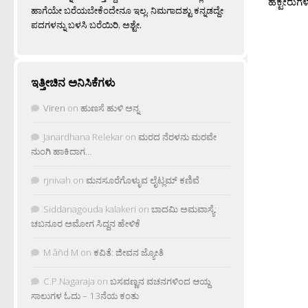
ಹೆಕ್ಟೇರುಗ
ಹಾಗೆಯೇ ಬರೆಯಬೇಕೆಂದೇನೂ ಇಲ್ಲ. ನಿಮಗಾದಶ್ಟು ಕನ್ನಡದ್ದೇ
ಪದಗಳನ್ನು ಬಳಸಿ ಬರೆಯಿರಿ, ಅಶ್ಟೇ.
ಇತ್ತೀಚಿನ ಅನಿಸಿಕೆಗಳು
Viren
on
ಹುಣಸೆ ಹುಳಿ ಅನ್ನ
Janardhana Relekar
on
ಮರದ ನೆರಳನು ಮರವೇ
ನುಂಗಿ ಹಾಕಿದಾಗ…
rjnivah
on
ಮನಸೂರೆಗೊಳ್ಳುವ ಲೈಟ್ಲಮ್ ಕಣಿವೆ
Siddanagouda kalakeri
on
ಬಾದಮಿ ಅಮವಾಸ್ಯೆ:
ಚಬನೂರ ಅಮೋಗ ಸಿದ್ದನ ಹೇಳಿಕೆ
M âñd M
on
ಕವಿತೆ: ಜೀವನ ಜ್ಯೋತಿ
C.P.Nagaraja
on
ಬಸವಣ್ಣನ ವಚನಗಳಿಂದ ಆಯ್ದ
ಸಾಲುಗಳ ಓದು – 13ನೆಯ ಕಂತು