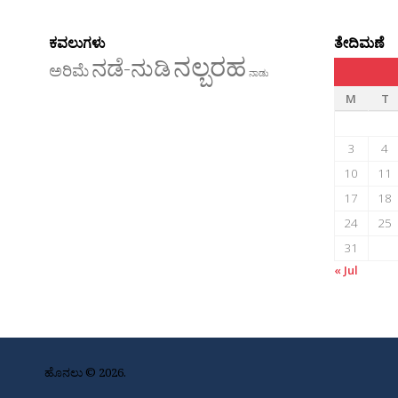
ಕವಲುಗಳು
ತೇದಿಮಣೆ
ನಲ್ಬರಹ
ನಡೆ-ನುಡಿ
ಅರಿಮೆ
ನಾಡು
M
T
3
4
10
11
17
18
24
25
31
« Jul
ಹೊನಲು © 2026.