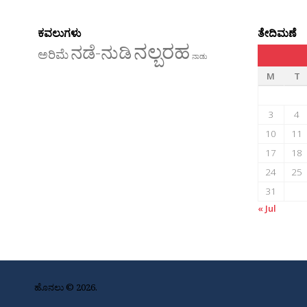
ಕವಲುಗಳು
ತೇದಿಮಣೆ
ನಲ್ಬರಹ
ನಡೆ-ನುಡಿ
ಅರಿಮೆ
ನಾಡು
M
T
3
4
10
11
17
18
24
25
31
« Jul
ಹೊನಲು © 2026.