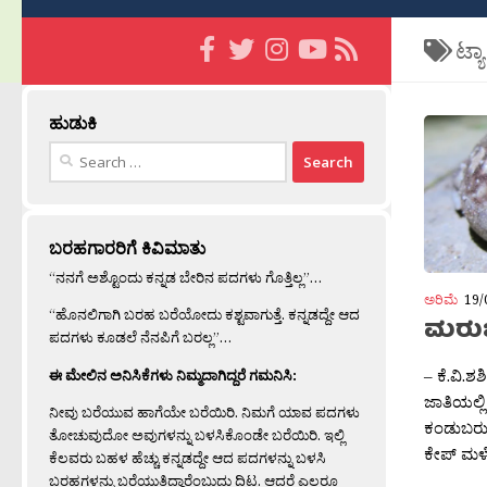
ಟ್ಯ
ಹುಡುಕಿ
Search
for:
ಬರಹಗಾರರಿಗೆ ಕಿವಿಮಾತು
“ನನಗೆ ಅಶ್ಟೊಂದು ಕನ್ನಡ ಬೇರಿನ ಪದಗಳು ಗೊತ್ತಿಲ್ಲ”…
ಅರಿಮೆ
19/
“ಹೊನಲಿಗಾಗಿ ಬರಹ ಬರೆಯೋದು ಕಶ್ಟವಾಗುತ್ತೆ. ಕನ್ನಡದ್ದೇ ಆದ
ಮರುಬ
ಪದಗಳು ಕೂಡಲೆ ನೆನಪಿಗೆ ಬರಲ್ಲ”…
– ಕೆ.ವಿ.ಶ
ಈ ಮೇಲಿನ ಅನಿಸಿಕೆಗಳು ನಿಮ್ಮದಾಗಿದ್ದರೆ ಗಮನಿಸಿ:
ಜಾತಿಯಲ್ಲ
ನೀವು ಬರೆಯುವ ಹಾಗೆಯೇ ಬರೆಯಿರಿ. ನಿಮಗೆ ಯಾವ ಪದಗಳು
ಕಂಡುಬರುತ್
ತೋಚುವುದೋ ಅವುಗಳನ್ನು ಬಳಸಿಕೊಂಡೇ ಬರೆಯಿರಿ. ಇಲ್ಲಿ
ಕೇಪ್ ಮಳೆ 
ಕೆಲವರು ಬಹಳ ಹೆಚ್ಚು ಕನ್ನಡದ್ದೇ ಆದ ಪದಗಳನ್ನು ಬಳಸಿ
ಬರಹಗಳನ್ನು ಬರೆಯುತ್ತಿದ್ದಾರೆಂಬುದು ದಿಟ. ಆದರೆ ಎಲ್ಲರೂ