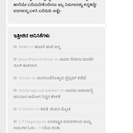
ಹಾಗೆಯೇ ಬರೆಯಬೇಕೆಂದೇನೂ ಇಲ್ಲ. ನಿಮಗಾದಶ್ಟು ಕನ್ನಡದ್ದೇ
ಪದಗಳನ್ನು ಬಳಸಿ ಬರೆಯಿರಿ, ಅಶ್ಟೇ.
ಇತ್ತೀಚಿನ ಅನಿಸಿಕೆಗಳು
Viren
on
ಹುಣಸೆ ಹುಳಿ ಅನ್ನ
Janardhana Relekar
on
ಮರದ ನೆರಳನು ಮರವೇ
ನುಂಗಿ ಹಾಕಿದಾಗ…
rjnivah
on
ಮನಸೂರೆಗೊಳ್ಳುವ ಲೈಟ್ಲಮ್ ಕಣಿವೆ
Siddanagouda kalakeri
on
ಬಾದಮಿ ಅಮವಾಸ್ಯೆ:
ಚಬನೂರ ಅಮೋಗ ಸಿದ್ದನ ಹೇಳಿಕೆ
M âñd M
on
ಕವಿತೆ: ಜೀವನ ಜ್ಯೋತಿ
C.P.Nagaraja
on
ಬಸವಣ್ಣನ ವಚನಗಳಿಂದ ಆಯ್ದ
ಸಾಲುಗಳ ಓದು – 13ನೆಯ ಕಂತು