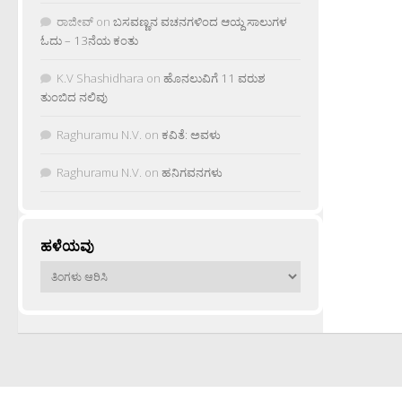
ರಾಜೀವ್
on
ಬಸವಣ್ಣನ ವಚನಗಳಿಂದ ಆಯ್ದ ಸಾಲುಗಳ
ಓದು – 13ನೆಯ ಕಂತು
K.V Shashidhara
on
ಹೊನಲುವಿಗೆ 11 ವರುಶ
ತುಂಬಿದ ನಲಿವು
Raghuramu N.V.
on
ಕವಿತೆ: ಅವಳು
Raghuramu N.V.
on
ಹನಿಗವನಗಳು
ಹಳೆಯವು
ಹಳೆಯವು