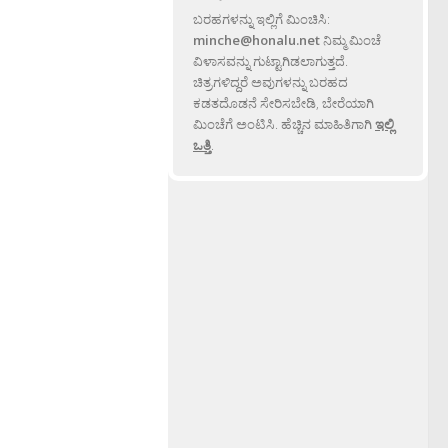
ಬರಹಗಳನ್ನು ಇಲ್ಲಿಗೆ ಮಿಂಚಿಸಿ:
minche@honalu.net
ನಿಮ್ಮ ಮಿಂಚೆ
ವಿಳಾಸವನ್ನು ಗುಟ್ಟಾಗಿಡಲಾಗುತ್ತದೆ.
ಚಿತ್ರಗಳಿದ್ದರೆ ಅವುಗಳನ್ನು ಬರಹದ
ಕಡತದೊಡನೆ ಸೇರಿಸಬೇಡಿ, ಬೇರೆಯಾಗಿ
ಮಿಂಚೆಗೆ ಅಂಟಿಸಿ. ಹೆಚ್ಚಿನ ಮಾಹಿತಿಗಾಗಿ
ಇಲ್ಲಿ
ಒತ್ತಿ
.