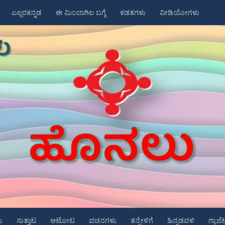
ಎಲ್ಲರಕನ್ನಡ
ಈ ಮಿಂಬಾಗಿಲ ಬಗ್ಗೆ
ಕಡತಗಳು
ವೀಡಿಯೋಗಳು
ು
ಸುತ್ತಾಟ
ಆಟೋಟ
ವಚನಗಳು
ತನ್ನೇಳಿಗೆ
ಹಿನ್ನಡವಳಿ
ಗ್ಯಾಜೆ