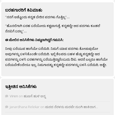
ಬರಹಗಾರರಿಗೆ ಕಿವಿಮಾತು
“ನನಗೆ ಅಶ್ಟೊಂದು ಕನ್ನಡ ಬೇರಿನ ಪದಗಳು ಗೊತ್ತಿಲ್ಲ”…
“ಹೊನಲಿಗಾಗಿ ಬರಹ ಬರೆಯೋದು ಕಶ್ಟವಾಗುತ್ತೆ. ಕನ್ನಡದ್ದೇ ಆದ ಪದಗಳು ಕೂಡಲೆ
ನೆನಪಿಗೆ ಬರಲ್ಲ”…
ಈ ಮೇಲಿನ ಅನಿಸಿಕೆಗಳು ನಿಮ್ಮದಾಗಿದ್ದರೆ ಗಮನಿಸಿ:
ನೀವು ಬರೆಯುವ ಹಾಗೆಯೇ ಬರೆಯಿರಿ. ನಿಮಗೆ ಯಾವ ಪದಗಳು ತೋಚುವುದೋ
ಅವುಗಳನ್ನು ಬಳಸಿಕೊಂಡೇ ಬರೆಯಿರಿ. ಇಲ್ಲಿ ಕೆಲವರು ಬಹಳ ಹೆಚ್ಚು ಕನ್ನಡದ್ದೇ ಆದ
ಪದಗಳನ್ನು ಬಳಸಿ ಬರಹಗಳನ್ನು ಬರೆಯುತ್ತಿದ್ದಾರೆಂಬುದು ದಿಟ. ಆದರೆ ಎಲ್ಲರೂ ಹಾಗೆಯೇ
ಬರೆಯಬೇಕೆಂದೇನೂ ಇಲ್ಲ. ನಿಮಗಾದಶ್ಟು ಕನ್ನಡದ್ದೇ ಪದಗಳನ್ನು ಬಳಸಿ ಬರೆಯಿರಿ, ಅಶ್ಟೇ.
ಇತ್ತೀಚಿನ ಅನಿಸಿಕೆಗಳು
Viren
on
ಹುಣಸೆ ಹುಳಿ ಅನ್ನ
Janardhana Relekar
on
ಮರದ ನೆರಳನು ಮರವೇ ನುಂಗಿ ಹಾಕಿದಾಗ…