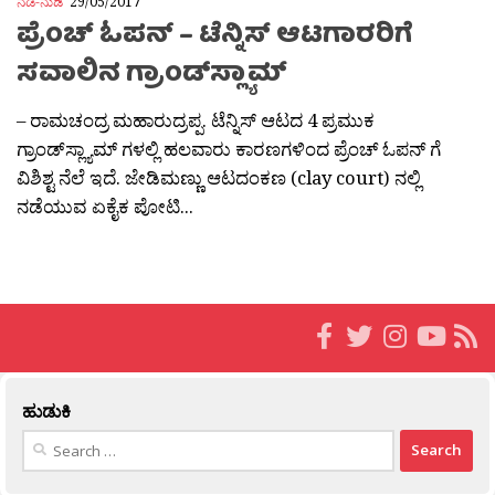
ನಡೆ-ನುಡಿ
29/05/2017
ಪ್ರೆಂಚ್ ಓಪನ್ – ಟೆನ್ನಿಸ್ ಆಟಗಾರರಿಗೆ
ಸವಾಲಿನ ಗ್ರಾಂಡ್‌ಸ್ಲ್ಯಾಮ್
– ರಾಮಚಂದ್ರ ಮಹಾರುದ್ರಪ್ಪ. ಟೆನ್ನಿಸ್ ಆಟದ 4 ಪ್ರಮುಕ
ಗ್ರಾಂಡ್‌ಸ್ಲ್ಯಾಮ್ ಗಳಲ್ಲಿ ಹಲವಾರು ಕಾರಣಗಳಿಂದ ಪ್ರೆಂಚ್ ಓಪನ್ ಗೆ
ವಿಶಿಶ್ಟ ನೆಲೆ ಇದೆ. ಜೇಡಿಮಣ್ಣು ಆಟದಂಕಣ (clay court) ನಲ್ಲಿ
ನಡೆಯುವ ಏಕೈಕ ಪೋಟಿ...
ಹುಡುಕಿ
Search
for: