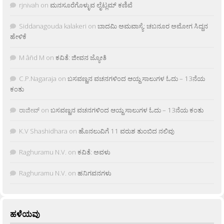
rjnivah
on
ಮನಸೂರೆಗೊಳ್ಳುವ ಲೈಟ್ಲಮ್ ಕಣಿವೆ
Siddanagouda kalakeri
on
ಬಾದಮಿ ಅಮವಾಸ್ಯೆ: ಚಬನೂರ ಅಮೋಗ ಸಿದ್ದನ
ಹೇಳಿಕೆ
M âñd M
on
ಕವಿತೆ: ಜೀವನ ಜ್ಯೋತಿ
C.P.Nagaraja
on
ಬಸವಣ್ಣನ ವಚನಗಳಿಂದ ಆಯ್ದ ಸಾಲುಗಳ ಓದು – 13ನೆಯ
ಕಂತು
ರಾಜೀವ್
on
ಬಸವಣ್ಣನ ವಚನಗಳಿಂದ ಆಯ್ದ ಸಾಲುಗಳ ಓದು – 13ನೆಯ ಕಂತು
K.V Shashidhara
on
ಹೊನಲುವಿಗೆ 11 ವರುಶ ತುಂಬಿದ ನಲಿವು
Raghuramu N.V.
on
ಕವಿತೆ: ಅವಳು
Raghuramu N.V.
on
ಹನಿಗವನಗಳು
ಹಳೆಯವು