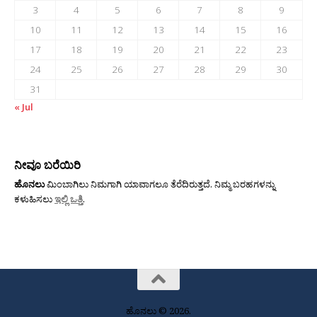
3
4
5
6
7
8
9
10
11
12
13
14
15
16
17
18
19
20
21
22
23
24
25
26
27
28
29
30
31
« Jul
ನೀವೂ ಬರೆಯಿರಿ
ಹೊನಲು
ಮಿಂಬಾಗಿಲು ನಿಮಗಾಗಿ ಯಾವಾಗಲೂ ತೆರೆದಿರುತ್ತದೆ. ನಿಮ್ಮ ಬರಹಗಳನ್ನು
ಕಳುಹಿಸಲು
ಇಲ್ಲಿ ಒತ್ತಿ
.
ಹೊನಲು © 2026.