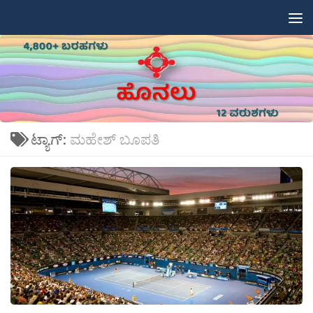
Skip to content
ಟ್ಯಾಗ್:
ಮಹೇಶ್ ಬೂಪತಿ