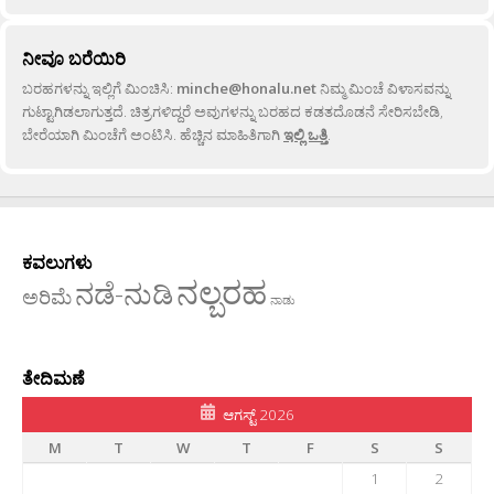
ನೀವೂ ಬರೆಯಿರಿ
ಬರಹಗಳನ್ನು ಇಲ್ಲಿಗೆ ಮಿಂಚಿಸಿ:
minche@honalu.net
ನಿಮ್ಮ ಮಿಂಚೆ ವಿಳಾಸವನ್ನು
ಗುಟ್ಟಾಗಿಡಲಾಗುತ್ತದೆ. ಚಿತ್ರಗಳಿದ್ದರೆ ಅವುಗಳನ್ನು ಬರಹದ ಕಡತದೊಡನೆ ಸೇರಿಸಬೇಡಿ,
ಬೇರೆಯಾಗಿ ಮಿಂಚೆಗೆ ಅಂಟಿಸಿ. ಹೆಚ್ಚಿನ ಮಾಹಿತಿಗಾಗಿ
ಇಲ್ಲಿ ಒತ್ತಿ
.
ಕವಲುಗಳು
ನಲ್ಬರಹ
ನಡೆ-ನುಡಿ
ಅರಿಮೆ
ನಾಡು
ತೇದಿಮಣೆ
ಆಗಸ್ಟ್ 2026
M
T
W
T
F
S
S
1
2