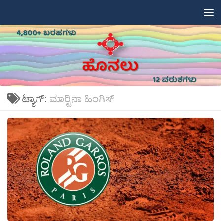
Skip to content
ಟ್ಯಾಗ್:
ಮಾರ‍್ಟಿನಾ ಹಿಂಗಿಸ್