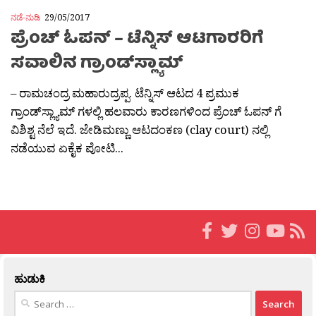
ನಡೆ-ನುಡಿ
29/05/2017
ಪ್ರೆಂಚ್ ಓಪನ್ – ಟೆನ್ನಿಸ್ ಆಟಗಾರರಿಗೆ
ಸವಾಲಿನ ಗ್ರಾಂಡ್‌ಸ್ಲ್ಯಾಮ್
– ರಾಮಚಂದ್ರ ಮಹಾರುದ್ರಪ್ಪ. ಟೆನ್ನಿಸ್ ಆಟದ 4 ಪ್ರಮುಕ
ಗ್ರಾಂಡ್‌ಸ್ಲ್ಯಾಮ್ ಗಳಲ್ಲಿ ಹಲವಾರು ಕಾರಣಗಳಿಂದ ಪ್ರೆಂಚ್ ಓಪನ್ ಗೆ
ವಿಶಿಶ್ಟ ನೆಲೆ ಇದೆ. ಜೇಡಿಮಣ್ಣು ಆಟದಂಕಣ (clay court) ನಲ್ಲಿ
ನಡೆಯುವ ಏಕೈಕ ಪೋಟಿ...
ಹುಡುಕಿ
Search
for: