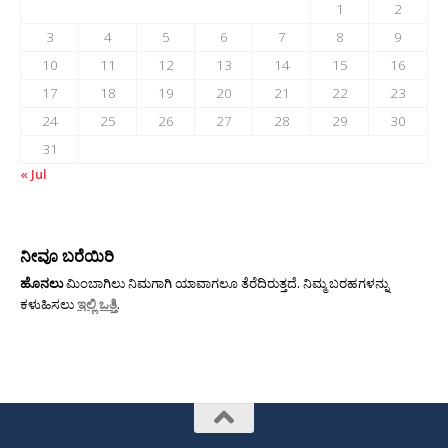
1
2
3
4
5
6
7
8
9
10
11
12
13
14
15
16
17
18
19
20
21
22
23
24
25
26
27
28
29
30
31
« Jul
ನೀವೂ ಬರೆಯಿರಿ
ಹೊನಲು
ಮಿಂಬಾಗಿಲು ನಿಮಗಾಗಿ ಯಾವಾಗಲೂ ತೆರೆದಿರುತ್ತದೆ. ನಿಮ್ಮ ಬರಹಗಳನ್ನು
ಕಳುಹಿಸಲು
ಇಲ್ಲಿ ಒತ್ತಿ
.