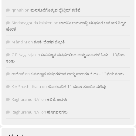
rjnivah
on
ಮನಸೂರೆಗೊಳ್ಳುವ ಲೈಟ್ಲಮ್ ಕಣಿವೆ
Siddanagouda kalakeri
on
ಬಾದಮಿ ಅಮವಾಸ್ಯೆ: ಚಬನೂರ ಅಮೋಗ ಸಿದ್ದನ
ಹೇಳಿಕೆ
M âñd M
on
ಕವಿತೆ: ಜೀವನ ಜ್ಯೋತಿ
C.P.Nagaraja
on
ಬಸವಣ್ಣನ ವಚನಗಳಿಂದ ಆಯ್ದ ಸಾಲುಗಳ ಓದು – 13ನೆಯ
ಕಂತು
ರಾಜೀವ್
on
ಬಸವಣ್ಣನ ವಚನಗಳಿಂದ ಆಯ್ದ ಸಾಲುಗಳ ಓದು – 13ನೆಯ ಕಂತು
K.V Shashidhara
on
ಹೊನಲುವಿಗೆ 11 ವರುಶ ತುಂಬಿದ ನಲಿವು
Raghuramu N.V.
on
ಕವಿತೆ: ಅವಳು
Raghuramu N.V.
on
ಹನಿಗವನಗಳು