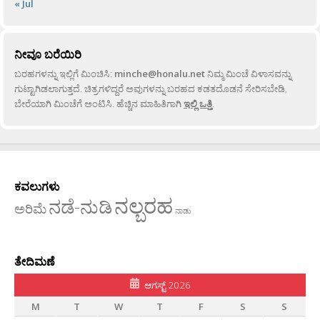
« Jul
ನೀವೂ ಬರೆಯಿರಿ
ಬರಹಗಳನ್ನು ಇಲ್ಲಿಗೆ ಮಿಂಚಿಸಿ:
minche@honalu.net
ನಿಮ್ಮ ಮಿಂಚೆ ವಿಳಾಸವನ್ನು
ಗುಟ್ಟಾಗಿಡಲಾಗುತ್ತದೆ. ಚಿತ್ರಗಳಿದ್ದರೆ ಅವುಗಳನ್ನು ಬರಹದ ಕಡತದೊಡನೆ ಸೇರಿಸಬೇಡಿ,
ಬೇರೆಯಾಗಿ ಮಿಂಚೆಗೆ ಅಂಟಿಸಿ. ಹೆಚ್ಚಿನ ಮಾಹಿತಿಗಾಗಿ
ಇಲ್ಲಿ ಒತ್ತಿ
.
ಕವಲುಗಳು
ನಲ್ಬರಹ
ನಡೆ-ನುಡಿ
ಅರಿಮೆ
ನಾಡು
ತೇದಿಮಣೆ
ಆಗಸ್ಟ್ 2026
M
T
W
T
F
S
S