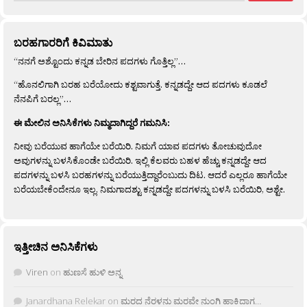
ಬರಹಗಾರರಿಗೆ ಕಿವಿಮಾತು
“ನನಗೆ ಅಶ್ಟೊಂದು ಕನ್ನಡ ಬೇರಿನ ಪದಗಳು ಗೊತ್ತಿಲ್ಲ”…
“ಹೊನಲಿಗಾಗಿ ಬರಹ ಬರೆಯೋದು ಕಶ್ಟವಾಗುತ್ತೆ. ಕನ್ನಡದ್ದೇ ಆದ ಪದಗಳು ಕೂಡಲೆ
ನೆನಪಿಗೆ ಬರಲ್ಲ”…
ಈ ಮೇಲಿನ ಅನಿಸಿಕೆಗಳು ನಿಮ್ಮದಾಗಿದ್ದರೆ ಗಮನಿಸಿ:
ನೀವು ಬರೆಯುವ ಹಾಗೆಯೇ ಬರೆಯಿರಿ. ನಿಮಗೆ ಯಾವ ಪದಗಳು ತೋಚುವುದೋ
ಅವುಗಳನ್ನು ಬಳಸಿಕೊಂಡೇ ಬರೆಯಿರಿ. ಇಲ್ಲಿ ಕೆಲವರು ಬಹಳ ಹೆಚ್ಚು ಕನ್ನಡದ್ದೇ ಆದ
ಪದಗಳನ್ನು ಬಳಸಿ ಬರಹಗಳನ್ನು ಬರೆಯುತ್ತಿದ್ದಾರೆಂಬುದು ದಿಟ. ಆದರೆ ಎಲ್ಲರೂ ಹಾಗೆಯೇ
ಬರೆಯಬೇಕೆಂದೇನೂ ಇಲ್ಲ. ನಿಮಗಾದಶ್ಟು ಕನ್ನಡದ್ದೇ ಪದಗಳನ್ನು ಬಳಸಿ ಬರೆಯಿರಿ, ಅಶ್ಟೇ.
ಇತ್ತೀಚಿನ ಅನಿಸಿಕೆಗಳು
Viren
on
ಹುಣಸೆ ಹುಳಿ ಅನ್ನ
Janardhana Relekar
on
ಮರದ ನೆರಳನು ಮರವೇ ನುಂಗಿ ಹಾಕಿದಾಗ…