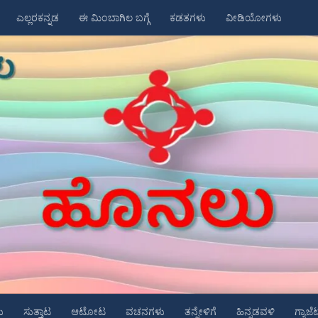
ಎಲ್ಲರಕನ್ನಡ
ಈ ಮಿಂಬಾಗಿಲ ಬಗ್ಗೆ
ಕಡತಗಳು
ವೀಡಿಯೋಗಳು
ು
ಸುತ್ತಾಟ
ಆಟೋಟ
ವಚನಗಳು
ತನ್ನೇಳಿಗೆ
ಹಿನ್ನಡವಳಿ
ಗ್ಯಾಜೆ