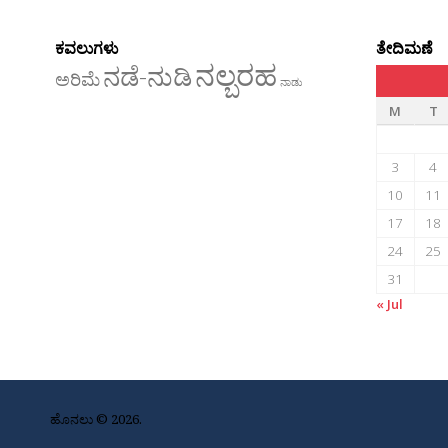
ಕವಲುಗಳು
ತೇದಿಮಣೆ
ನಲ್ಬರಹ
ನಡೆ-ನುಡಿ
ಅರಿಮೆ
ನಾಡು
M
T
3
4
10
11
17
18
24
25
31
« Jul
ಹೊನಲು © 2026.