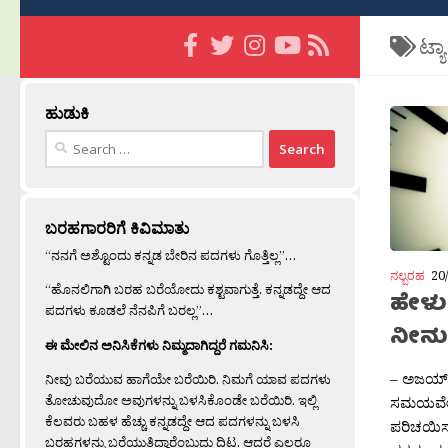
ಟ್ಯ
ಹುಡುಕಿ
Search
for:
ಬರಹಗಾರರಿಗೆ ಕಿವಿಮಾತು
“ನನಗೆ ಅಶ್ಟೊಂದು ಕನ್ನಡ ಬೇರಿನ ಪದಗಳು ಗೊತ್ತಿಲ್ಲ”…
ನಲ್ಬರಹ
20
“ಹೊನಲಿಗಾಗಿ ಬರಹ ಬರೆಯೋದು ಕಶ್ಟವಾಗುತ್ತೆ. ಕನ್ನಡದ್ದೇ ಆದ
ಹೇಳ
ಪದಗಳು ಕೂಡಲೆ ನೆನಪಿಗೆ ಬರಲ್ಲ”…
ನೀನು
ಈ ಮೇಲಿನ ಅನಿಸಿಕೆಗಳು ನಿಮ್ಮದಾಗಿದ್ದರೆ ಗಮನಿಸಿ:
– ಅಜಯ್ 
ನೀವು ಬರೆಯುವ ಹಾಗೆಯೇ ಬರೆಯಿರಿ. ನಿಮಗೆ ಯಾವ ಪದಗಳು
ತೋಚುವುದೋ ಅವುಗಳನ್ನು ಬಳಸಿಕೊಂಡೇ ಬರೆಯಿರಿ. ಇಲ್ಲಿ
ಸಮಯವೇ ಯ
ಕೆಲವರು ಬಹಳ ಹೆಚ್ಚು ಕನ್ನಡದ್ದೇ ಆದ ಪದಗಳನ್ನು ಬಳಸಿ
ಪರಿಚಯಿಸು
ಬರಹಗಳನ್ನು ಬರೆಯುತ್ತಿದ್ದಾರೆಂಬುದು ದಿಟ. ಆದರೆ ಎಲ್ಲರೂ