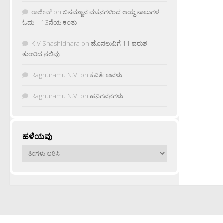
ರಾಜೀವ್
on
ಬಸವಣ್ಣನ ವಚನಗಳಿಂದ ಆಯ್ದ ಸಾಲುಗಳ
ಓದು – 13ನೆಯ ಕಂತು
K.V Shashidhara
on
ಹೊನಲುವಿಗೆ 11 ವರುಶ
ತುಂಬಿದ ನಲಿವು
Raghuramu N.V.
on
ಕವಿತೆ: ಅವಳು
Raghuramu N.V.
on
ಹನಿಗವನಗಳು
ಹಳೆಯವು
ಹಳೆಯವು