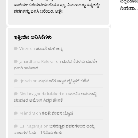
ವರ‍್ತಮಾನ
ಹಾಗೆಯೇ ಬರೆಯಬೇಕೆಂದೇನೂ ಇಲ್ಲ. ನಿಮಗಾದಶ್ಟು ಕನ್ನಡದ್ದೇ
ನೀನೇನಾ…?
ಪದಗಳನ್ನು ಬಳಸಿ ಬರೆಯಿರಿ, ಅಶ್ಟೇ.
ಇತ್ತೀಚಿನ ಅನಿಸಿಕೆಗಳು
Viren
on
ಹುಣಸೆ ಹುಳಿ ಅನ್ನ
Janardhana Relekar
on
ಮರದ ನೆರಳನು ಮರವೇ
ನುಂಗಿ ಹಾಕಿದಾಗ…
rjnivah
on
ಮನಸೂರೆಗೊಳ್ಳುವ ಲೈಟ್ಲಮ್ ಕಣಿವೆ
Siddanagouda kalakeri
on
ಬಾದಮಿ ಅಮವಾಸ್ಯೆ:
ಚಬನೂರ ಅಮೋಗ ಸಿದ್ದನ ಹೇಳಿಕೆ
M âñd M
on
ಕವಿತೆ: ಜೀವನ ಜ್ಯೋತಿ
C.P.Nagaraja
on
ಬಸವಣ್ಣನ ವಚನಗಳಿಂದ ಆಯ್ದ
ಸಾಲುಗಳ ಓದು – 13ನೆಯ ಕಂತು