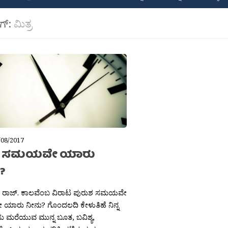
ಾಗ್:
ಮಿತ್ರ
/08/2017
ು ಸಮಯವೇ ಯಾರು
?
ರಾಜ್. ಕಾಲವೆಂಬ ವಿರಾಟ ಪುರುಶ ಸಮಯವೇ
ಾರು ನೀನು? ಗೊಂದಲದಿ ಕೇಳುತಿಹೆ ನಿನ್ನ
 ಮರೆಯುವ ಮುನ್ನ ಬೂತ, ಬವಿಶ್ಯ,