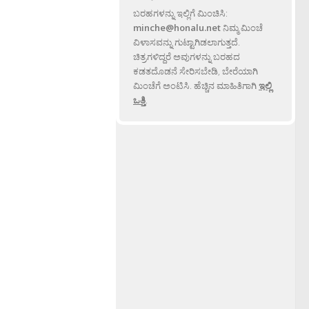
ಬರಹಗಳನ್ನು ಇಲ್ಲಿಗೆ ಮಿಂಚಿಸಿ:
minche@honalu.net
ನಿಮ್ಮ ಮಿಂಚೆ
ವಿಳಾಸವನ್ನು ಗುಟ್ಟಾಗಿಡಲಾಗುತ್ತದೆ.
ಚಿತ್ರಗಳಿದ್ದರೆ ಅವುಗಳನ್ನು ಬರಹದ
ಕಡತದೊಡನೆ ಸೇರಿಸಬೇಡಿ, ಬೇರೆಯಾಗಿ
ಮಿಂಚೆಗೆ ಅಂಟಿಸಿ. ಹೆಚ್ಚಿನ ಮಾಹಿತಿಗಾಗಿ
ಇಲ್ಲಿ
ಒತ್ತಿ
.