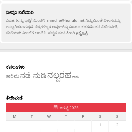
ನೀವೂ ಬರೆಯಿರಿ
ಬರಹಗಳನ್ನು ಇಲ್ಲಿಗೆ ಮಿಂಚಿಸಿ:
minche@honalu.net
ನಿಮ್ಮ ಮಿಂಚೆ ವಿಳಾಸವನ್ನು
ಗುಟ್ಟಾಗಿಡಲಾಗುತ್ತದೆ. ಚಿತ್ರಗಳಿದ್ದರೆ ಅವುಗಳನ್ನು ಬರಹದ ಕಡತದೊಡನೆ ಸೇರಿಸಬೇಡಿ,
ಬೇರೆಯಾಗಿ ಮಿಂಚೆಗೆ ಅಂಟಿಸಿ. ಹೆಚ್ಚಿನ ಮಾಹಿತಿಗಾಗಿ
ಇಲ್ಲಿ ಒತ್ತಿ
.
ಕವಲುಗಳು
ನಲ್ಬರಹ
ನಡೆ-ನುಡಿ
ಅರಿಮೆ
ನಾಡು
ತೇದಿಮಣೆ
ಆಗಸ್ಟ್ 2026
M
T
W
T
F
S
S
1
2