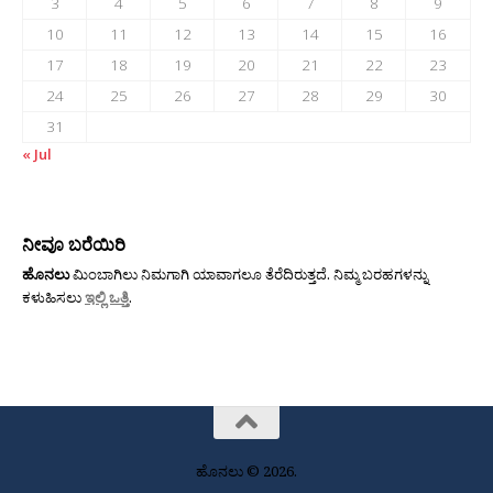
3
4
5
6
7
8
9
10
11
12
13
14
15
16
17
18
19
20
21
22
23
24
25
26
27
28
29
30
31
« Jul
ನೀವೂ ಬರೆಯಿರಿ
ಹೊನಲು
ಮಿಂಬಾಗಿಲು ನಿಮಗಾಗಿ ಯಾವಾಗಲೂ ತೆರೆದಿರುತ್ತದೆ. ನಿಮ್ಮ ಬರಹಗಳನ್ನು
ಕಳುಹಿಸಲು
ಇಲ್ಲಿ ಒತ್ತಿ
.
ಹೊನಲು © 2026.