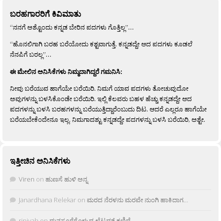
ಬರಹಗಾರರಿಗೆ ಕಿವಿಮಾತು
“ನನಗೆ ಅಶ್ಟೊಂದು ಕನ್ನಡ ಬೇರಿನ ಪದಗಳು ಗೊತ್ತಿಲ್ಲ”…
“ಹೊನಲಿಗಾಗಿ ಬರಹ ಬರೆಯೋದು ಕಶ್ಟವಾಗುತ್ತೆ. ಕನ್ನಡದ್ದೇ ಆದ ಪದಗಳು ಕೂಡಲೆ
ನೆನಪಿಗೆ ಬರಲ್ಲ”…
ಈ ಮೇಲಿನ ಅನಿಸಿಕೆಗಳು ನಿಮ್ಮದಾಗಿದ್ದರೆ ಗಮನಿಸಿ:
ನೀವು ಬರೆಯುವ ಹಾಗೆಯೇ ಬರೆಯಿರಿ. ನಿಮಗೆ ಯಾವ ಪದಗಳು ತೋಚುವುದೋ
ಅವುಗಳನ್ನು ಬಳಸಿಕೊಂಡೇ ಬರೆಯಿರಿ. ಇಲ್ಲಿ ಕೆಲವರು ಬಹಳ ಹೆಚ್ಚು ಕನ್ನಡದ್ದೇ ಆದ
ಪದಗಳನ್ನು ಬಳಸಿ ಬರಹಗಳನ್ನು ಬರೆಯುತ್ತಿದ್ದಾರೆಂಬುದು ದಿಟ. ಆದರೆ ಎಲ್ಲರೂ ಹಾಗೆಯೇ
ಬರೆಯಬೇಕೆಂದೇನೂ ಇಲ್ಲ. ನಿಮಗಾದಶ್ಟು ಕನ್ನಡದ್ದೇ ಪದಗಳನ್ನು ಬಳಸಿ ಬರೆಯಿರಿ, ಅಶ್ಟೇ.
ಇತ್ತೀಚಿನ ಅನಿಸಿಕೆಗಳು
Viren
on
ಹುಣಸೆ ಹುಳಿ ಅನ್ನ
Janardhana Relekar
on
ಮರದ ನೆರಳನು ಮರವೇ ನುಂಗಿ ಹಾಕಿದಾಗ…
rjnivah
on
ಮನಸೂರೆಗೊಳ್ಳುವ ಲೈಟ್ಲಮ್ ಕಣಿವೆ