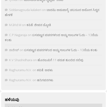
Siddanagouda kalakeri
on
ಬಾದಮಿ ಅಮವಾಸ್ಯೆ: ಚಬನೂರ ಅಮೋಗ ಸಿದ್ದನ
ಹೇಳಿಕೆ
M âñd M
on
ಕವಿತೆ: ಜೀವನ ಜ್ಯೋತಿ
C.P.Nagaraja
on
ಬಸವಣ್ಣನ ವಚನಗಳಿಂದ ಆಯ್ದ ಸಾಲುಗಳ ಓದು – 13ನೆಯ
ಕಂತು
ರಾಜೀವ್
on
ಬಸವಣ್ಣನ ವಚನಗಳಿಂದ ಆಯ್ದ ಸಾಲುಗಳ ಓದು – 13ನೆಯ ಕಂತು
K.V Shashidhara
on
ಹೊನಲುವಿಗೆ 11 ವರುಶ ತುಂಬಿದ ನಲಿವು
Raghuramu N.V.
on
ಕವಿತೆ: ಅವಳು
Raghuramu N.V.
on
ಹನಿಗವನಗಳು
ಹಳೆಯವು
ಹಳೆಯವು