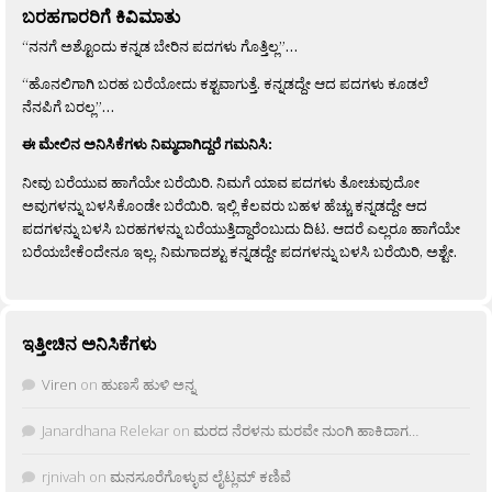
ಬರಹಗಾರರಿಗೆ ಕಿವಿಮಾತು
“ನನಗೆ ಅಶ್ಟೊಂದು ಕನ್ನಡ ಬೇರಿನ ಪದಗಳು ಗೊತ್ತಿಲ್ಲ”…
“ಹೊನಲಿಗಾಗಿ ಬರಹ ಬರೆಯೋದು ಕಶ್ಟವಾಗುತ್ತೆ. ಕನ್ನಡದ್ದೇ ಆದ ಪದಗಳು ಕೂಡಲೆ
ನೆನಪಿಗೆ ಬರಲ್ಲ”…
ಈ ಮೇಲಿನ ಅನಿಸಿಕೆಗಳು ನಿಮ್ಮದಾಗಿದ್ದರೆ ಗಮನಿಸಿ:
ನೀವು ಬರೆಯುವ ಹಾಗೆಯೇ ಬರೆಯಿರಿ. ನಿಮಗೆ ಯಾವ ಪದಗಳು ತೋಚುವುದೋ
ಅವುಗಳನ್ನು ಬಳಸಿಕೊಂಡೇ ಬರೆಯಿರಿ. ಇಲ್ಲಿ ಕೆಲವರು ಬಹಳ ಹೆಚ್ಚು ಕನ್ನಡದ್ದೇ ಆದ
ಪದಗಳನ್ನು ಬಳಸಿ ಬರಹಗಳನ್ನು ಬರೆಯುತ್ತಿದ್ದಾರೆಂಬುದು ದಿಟ. ಆದರೆ ಎಲ್ಲರೂ ಹಾಗೆಯೇ
ಬರೆಯಬೇಕೆಂದೇನೂ ಇಲ್ಲ. ನಿಮಗಾದಶ್ಟು ಕನ್ನಡದ್ದೇ ಪದಗಳನ್ನು ಬಳಸಿ ಬರೆಯಿರಿ, ಅಶ್ಟೇ.
ಇತ್ತೀಚಿನ ಅನಿಸಿಕೆಗಳು
Viren
on
ಹುಣಸೆ ಹುಳಿ ಅನ್ನ
Janardhana Relekar
on
ಮರದ ನೆರಳನು ಮರವೇ ನುಂಗಿ ಹಾಕಿದಾಗ…
rjnivah
on
ಮನಸೂರೆಗೊಳ್ಳುವ ಲೈಟ್ಲಮ್ ಕಣಿವೆ