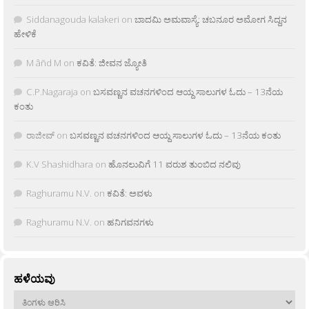
Siddanagouda kalakeri
on
ಬಾದಮಿ ಅಮವಾಸ್ಯೆ: ಚಬನೂರ ಅಮೋಗ ಸಿದ್ದನ
ಹೇಳಿಕೆ
M âñd M
on
ಕವಿತೆ: ಜೀವನ ಜ್ಯೋತಿ
C.P.Nagaraja
on
ಬಸವಣ್ಣನ ವಚನಗಳಿಂದ ಆಯ್ದ ಸಾಲುಗಳ ಓದು – 13ನೆಯ
ಕಂತು
ರಾಜೀವ್
on
ಬಸವಣ್ಣನ ವಚನಗಳಿಂದ ಆಯ್ದ ಸಾಲುಗಳ ಓದು – 13ನೆಯ ಕಂತು
K.V Shashidhara
on
ಹೊನಲುವಿಗೆ 11 ವರುಶ ತುಂಬಿದ ನಲಿವು
Raghuramu N.V.
on
ಕವಿತೆ: ಅವಳು
Raghuramu N.V.
on
ಹನಿಗವನಗಳು
ಹಳೆಯವು
ಹಳೆಯವು