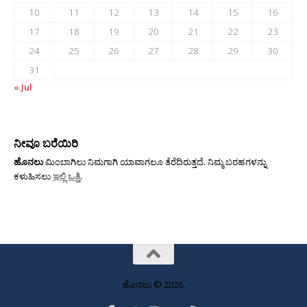
10
11
12
13
14
15
16
17
18
19
20
21
22
23
24
25
26
27
28
29
30
31
« Jul
ನೀವೂ ಬರೆಯಿರಿ
ಹೊನಲು
ಮಿಂಬಾಗಿಲು ನಿಮಗಾಗಿ ಯಾವಾಗಲೂ ತೆರೆದಿರುತ್ತದೆ. ನಿಮ್ಮ ಬರಹಗಳನ್ನು
ಕಳುಹಿಸಲು
ಇಲ್ಲಿ ಒತ್ತಿ
.
ಹೊನಲು © 2026.