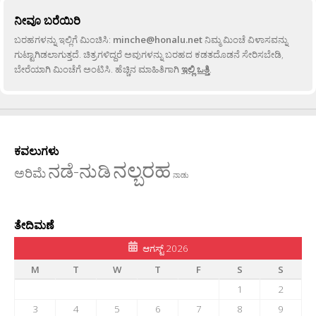
ನೀವೂ ಬರೆಯಿರಿ
ಬರಹಗಳನ್ನು ಇಲ್ಲಿಗೆ ಮಿಂಚಿಸಿ:
minche@honalu.net
ನಿಮ್ಮ ಮಿಂಚೆ ವಿಳಾಸವನ್ನು
ಗುಟ್ಟಾಗಿಡಲಾಗುತ್ತದೆ. ಚಿತ್ರಗಳಿದ್ದರೆ ಅವುಗಳನ್ನು ಬರಹದ ಕಡತದೊಡನೆ ಸೇರಿಸಬೇಡಿ,
ಬೇರೆಯಾಗಿ ಮಿಂಚೆಗೆ ಅಂಟಿಸಿ. ಹೆಚ್ಚಿನ ಮಾಹಿತಿಗಾಗಿ
ಇಲ್ಲಿ ಒತ್ತಿ
.
ಕವಲುಗಳು
ನಲ್ಬರಹ
ನಡೆ-ನುಡಿ
ಅರಿಮೆ
ನಾಡು
ತೇದಿಮಣೆ
ಆಗಸ್ಟ್ 2026
M
T
W
T
F
S
S
1
2
3
4
5
6
7
8
9