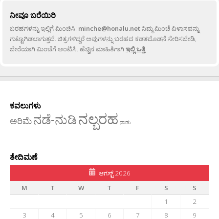
ನೀವೂ ಬರೆಯಿರಿ
ಬರಹಗಳನ್ನು ಇಲ್ಲಿಗೆ ಮಿಂಚಿಸಿ:
minche@honalu.net
ನಿಮ್ಮ ಮಿಂಚೆ ವಿಳಾಸವನ್ನು
ಗುಟ್ಟಾಗಿಡಲಾಗುತ್ತದೆ. ಚಿತ್ರಗಳಿದ್ದರೆ ಅವುಗಳನ್ನು ಬರಹದ ಕಡತದೊಡನೆ ಸೇರಿಸಬೇಡಿ,
ಬೇರೆಯಾಗಿ ಮಿಂಚೆಗೆ ಅಂಟಿಸಿ. ಹೆಚ್ಚಿನ ಮಾಹಿತಿಗಾಗಿ
ಇಲ್ಲಿ ಒತ್ತಿ
.
ಕವಲುಗಳು
ನಲ್ಬರಹ
ನಡೆ-ನುಡಿ
ಅರಿಮೆ
ನಾಡು
ತೇದಿಮಣೆ
ಆಗಸ್ಟ್ 2026
M
T
W
T
F
S
S
1
2
3
4
5
6
7
8
9