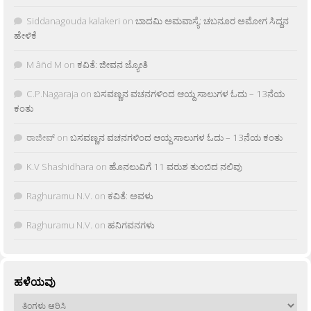
Siddanagouda kalakeri
on
ಬಾದಮಿ ಅಮವಾಸ್ಯೆ: ಚಬನೂರ ಅಮೋಗ ಸಿದ್ದನ
ಹೇಳಿಕೆ
M âñd M
on
ಕವಿತೆ: ಜೀವನ ಜ್ಯೋತಿ
C.P.Nagaraja
on
ಬಸವಣ್ಣನ ವಚನಗಳಿಂದ ಆಯ್ದ ಸಾಲುಗಳ ಓದು – 13ನೆಯ
ಕಂತು
ರಾಜೀವ್
on
ಬಸವಣ್ಣನ ವಚನಗಳಿಂದ ಆಯ್ದ ಸಾಲುಗಳ ಓದು – 13ನೆಯ ಕಂತು
K.V Shashidhara
on
ಹೊನಲುವಿಗೆ 11 ವರುಶ ತುಂಬಿದ ನಲಿವು
Raghuramu N.V.
on
ಕವಿತೆ: ಅವಳು
Raghuramu N.V.
on
ಹನಿಗವನಗಳು
ಹಳೆಯವು
ಹಳೆಯವು