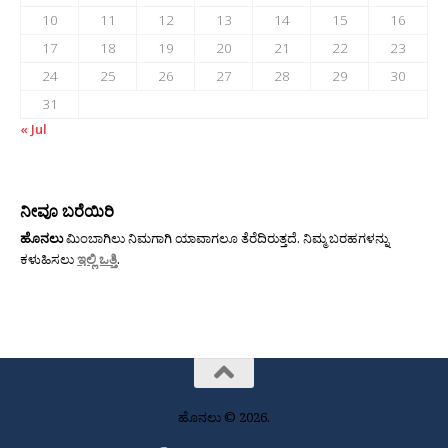
10
11
12
13
14
15
16
17
18
19
20
21
22
23
24
25
26
27
28
29
30
31
« Jul
ನೀವೂ ಬರೆಯಿರಿ
ಹೊನಲು
ಮಿಂಬಾಗಿಲು ನಿಮಗಾಗಿ ಯಾವಾಗಲೂ ತೆರೆದಿರುತ್ತದೆ. ನಿಮ್ಮ ಬರಹಗಳನ್ನು
ಕಳುಹಿಸಲು
ಇಲ್ಲಿ ಒತ್ತಿ
.
ಹೊನಲು © 2026.