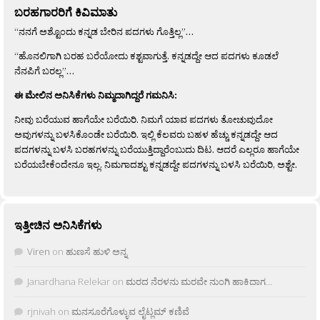
ಬರಹಗಾರರಿಗೆ ಕಿವಿಮಾತು
“ನನಗೆ ಅಶ್ಟೊಂದು ಕನ್ನಡ ಬೇರಿನ ಪದಗಳು ಗೊತ್ತಿಲ್ಲ”…
“ಹೊನಲಿಗಾಗಿ ಬರಹ ಬರೆಯೋದು ಕಶ್ಟವಾಗುತ್ತೆ. ಕನ್ನಡದ್ದೇ ಆದ ಪದಗಳು ಕೂಡಲೆ
ನೆನಪಿಗೆ ಬರಲ್ಲ”…
ಈ ಮೇಲಿನ ಅನಿಸಿಕೆಗಳು ನಿಮ್ಮದಾಗಿದ್ದರೆ ಗಮನಿಸಿ:
ನೀವು ಬರೆಯುವ ಹಾಗೆಯೇ ಬರೆಯಿರಿ. ನಿಮಗೆ ಯಾವ ಪದಗಳು ತೋಚುವುದೋ
ಅವುಗಳನ್ನು ಬಳಸಿಕೊಂಡೇ ಬರೆಯಿರಿ. ಇಲ್ಲಿ ಕೆಲವರು ಬಹಳ ಹೆಚ್ಚು ಕನ್ನಡದ್ದೇ ಆದ
ಪದಗಳನ್ನು ಬಳಸಿ ಬರಹಗಳನ್ನು ಬರೆಯುತ್ತಿದ್ದಾರೆಂಬುದು ದಿಟ. ಆದರೆ ಎಲ್ಲರೂ ಹಾಗೆಯೇ
ಬರೆಯಬೇಕೆಂದೇನೂ ಇಲ್ಲ. ನಿಮಗಾದಶ್ಟು ಕನ್ನಡದ್ದೇ ಪದಗಳನ್ನು ಬಳಸಿ ಬರೆಯಿರಿ, ಅಶ್ಟೇ.
ಇತ್ತೀಚಿನ ಅನಿಸಿಕೆಗಳು
Viren
on
ಹುಣಸೆ ಹುಳಿ ಅನ್ನ
Janardhana Relekar
on
ಮರದ ನೆರಳನು ಮರವೇ ನುಂಗಿ ಹಾಕಿದಾಗ…
rjnivah
on
ಮನಸೂರೆಗೊಳ್ಳುವ ಲೈಟ್ಲಮ್ ಕಣಿವೆ