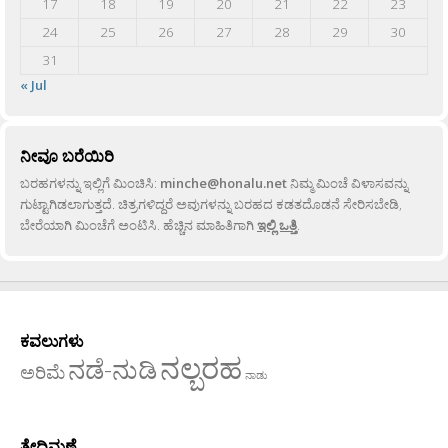
17
18
19
20
21
22
23
24
25
26
27
28
29
30
31
« Jul
ನೀವೂ ಬರೆಯಿರಿ
ಬರಹಗಳನ್ನು ಇಲ್ಲಿಗೆ ಮಿಂಚಿಸಿ:
minche@honalu.net
ನಿಮ್ಮ ಮಿಂಚೆ ವಿಳಾಸವನ್ನು
ಗುಟ್ಟಾಗಿಡಲಾಗುತ್ತದೆ. ಚಿತ್ರಗಳಿದ್ದರೆ ಅವುಗಳನ್ನು ಬರಹದ ಕಡತದೊಡನೆ ಸೇರಿಸಬೇಡಿ,
ಬೇರೆಯಾಗಿ ಮಿಂಚೆಗೆ ಅಂಟಿಸಿ. ಹೆಚ್ಚಿನ ಮಾಹಿತಿಗಾಗಿ
ಇಲ್ಲಿ ಒತ್ತಿ
.
ಕವಲುಗಳು
ನಲ್ಬರಹ
ನಡೆ-ನುಡಿ
ಅರಿಮೆ
ನಾಡು
ತೇದಿಮಣೆ