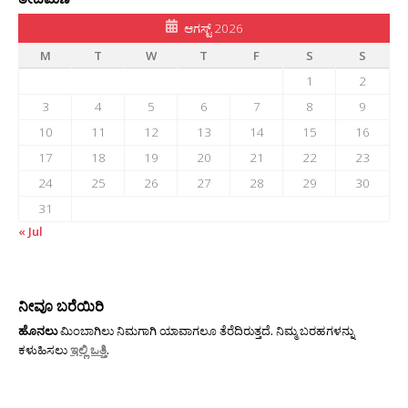
ಆಗಸ್ಟ್ 2026
M
T
W
T
F
S
S
1
2
3
4
5
6
7
8
9
10
11
12
13
14
15
16
17
18
19
20
21
22
23
24
25
26
27
28
29
30
31
« Jul
ನೀವೂ ಬರೆಯಿರಿ
ಹೊನಲು
ಮಿಂಬಾಗಿಲು ನಿಮಗಾಗಿ ಯಾವಾಗಲೂ ತೆರೆದಿರುತ್ತದೆ. ನಿಮ್ಮ ಬರಹಗಳನ್ನು
ಕಳುಹಿಸಲು
ಇಲ್ಲಿ ಒತ್ತಿ
.