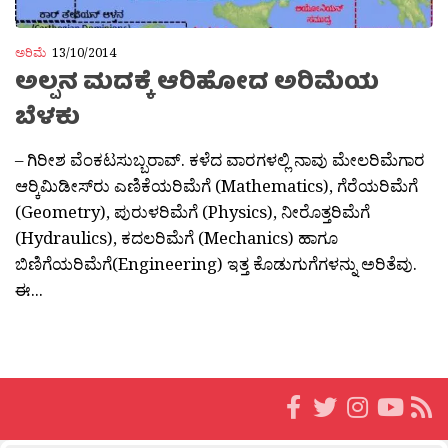
ಅರಿಮೆ
13/10/2014
ಅಲ್ಪನ ಮದಕ್ಕೆ ಆರಿಹೋದ ಅರಿಮೆಯ
ಬೆಳಕು
– ಗಿರೀಶ ವೆಂಕಟಸುಬ್ಬರಾವ್. ಕಳೆದ ವಾರಗಳಲ್ಲಿ ನಾವು ಮೇಲರಿಮೆಗಾರ
ಆರ‍್ಕಿಮಿಡೀಸ್‍ರು ಎಣಿಕೆಯರಿಮೆಗೆ (Mathematics), ಗೆರೆಯರಿಮೆಗೆ
(Geometry), ಪುರುಳರಿಮೆಗೆ (Physics), ನೀರೊತ್ತರಿಮೆಗೆ
(Hydraulics), ಕದಲರಿಮೆಗೆ (Mechanics) ಹಾಗೂ
ಬಿಣಿಗೆಯರಿಮೆಗೆ(Engineering) ಇತ್ತ ಕೊಡುಗುಗೆಗಳನ್ನು ಅರಿತೆವು.
ಈ...