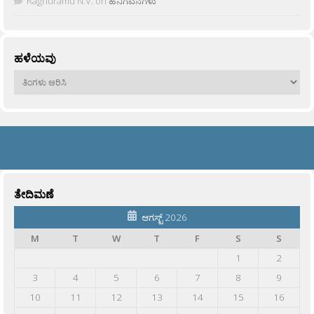
Raghuramu N.V.
on
ಹನಿಗವನಗಳು
ಹಳೆಯವು
ಹಳೆಯವು
ತೇದಿಮಣೆ
ಆಗಸ್ಟ್ 2026
M
T
W
T
F
S
S
1
2
3
4
5
6
7
8
9
10
11
12
13
14
15
16