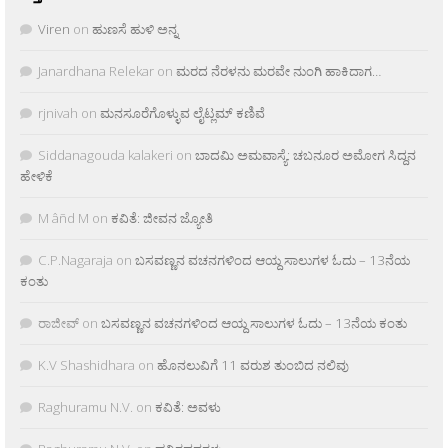
Viren
on
ಹುಣಸೆ ಹುಳಿ ಅನ್ನ
Janardhana Relekar
on
ಮರದ ನೆರಳನು ಮರವೇ ನುಂಗಿ ಹಾಕಿದಾಗ…
rjnivah
on
ಮನಸೂರೆಗೊಳ್ಳುವ ಲೈಟ್ಲಮ್ ಕಣಿವೆ
Siddanagouda kalakeri
on
ಬಾದಮಿ ಅಮವಾಸ್ಯೆ: ಚಬನೂರ ಅಮೋಗ ಸಿದ್ದನ
ಹೇಳಿಕೆ
M âñd M
on
ಕವಿತೆ: ಜೀವನ ಜ್ಯೋತಿ
C.P.Nagaraja
on
ಬಸವಣ್ಣನ ವಚನಗಳಿಂದ ಆಯ್ದ ಸಾಲುಗಳ ಓದು – 13ನೆಯ
ಕಂತು
ರಾಜೀವ್
on
ಬಸವಣ್ಣನ ವಚನಗಳಿಂದ ಆಯ್ದ ಸಾಲುಗಳ ಓದು – 13ನೆಯ ಕಂತು
K.V Shashidhara
on
ಹೊನಲುವಿಗೆ 11 ವರುಶ ತುಂಬಿದ ನಲಿವು
Raghuramu N.V.
on
ಕವಿತೆ: ಅವಳು