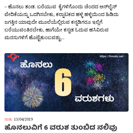
– ಹೊನಲು ತಂಡ. ಬರೆಯುವ ಕೈಗಳಿಗೊಂದು ಚೆಂದದ ಆನ್‌ಲೈನ್
ವೇದಿಕೆಯನ್ನು ಒದಗಿಸಬೇಕು, ಕರ‍್ನಾಟಕದ ಹಳ್ಳಿ ಹಳ್ಳಿಯಿಂದ ಹಿಡಿದು
ಜಗತ್ತಿನ ಯಾವುದೇ ಮೂಲೆಯೆಲ್ಲಿರುವ ಕನ್ನಡಿಗರೂ ಇಲ್ಲಿಗೆ
ಬರೆಯುವಂತಿರಬೇಕು, ಹಾಗೆಯೇ ಕನ್ನಡ ಓದುವ ಹಸಿವಿರುವ
ಮನಸುಗಳಿಗೆ ಹೊಟ್ಟೆತುಂಬವಶ್ಟು...
ನಾಡು
15/04/2019
ಹೊನಲುವಿಗೆ 6 ವರುಶ ತುಂಬಿದ ನಲಿವು