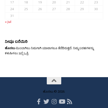
17
18
19
20
21
22
23
24
25
26
27
28
29
30
31
« Jul
ನೀವೂ ಬರೆಯಿರಿ
ಹೊನಲು
ಮಿಂಬಾಗಿಲು ನಿಮಗಾಗಿ ಯಾವಾಗಲೂ ತೆರೆದಿರುತ್ತದೆ. ನಿಮ್ಮ ಬರಹಗಳನ್ನು
ಕಳುಹಿಸಲು
ಇಲ್ಲಿ ಒತ್ತಿ
.
ಹೊನಲು © 2026.