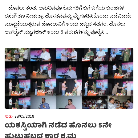
– ಹೊನಲು ತಂಡ. ಅನುದಿನವೂ ಓದುಗರಿಗೆ ಬಗೆ ಬಗೆಯ ಬರಹಗಳ
ರಸದೌತಣ ನೀಡುತ್ತಾ, ಹೊಸತನವನ್ನು ಮೈಗೂಡಿಸಿಕೊಂಡು ಎಡೆಬಿಡದೇ
ಮುನ್ನಡೆಯುತ್ತಿರುವ ಹೊನಲುವಿಗೆ ಇಂದು ಹಬ್ಬದ ಸಡಗರ. ಹೊನಲು
ಆನ್‌ಲೈನ್‌ ಮ್ಯಾಗಜೀನ್‌ ಇಂದು 6 ವರುಶಗಳನ್ನು ಪೂರೈಸಿ...
ನಾಡು
28/05/2018
ಯಶಸ್ವಿಯಾಗಿ ನಡೆದ ಹೊನಲು 5ನೇ
ಹುಟ್ಟುಹಬ್ಬದ ಕಾರ‍್ಯಕ್ರಮ