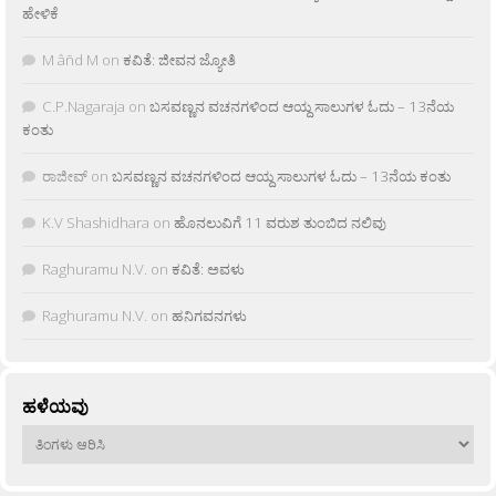
ಹೇಳಿಕೆ
M âñd M
on
ಕವಿತೆ: ಜೀವನ ಜ್ಯೋತಿ
C.P.Nagaraja
on
ಬಸವಣ್ಣನ ವಚನಗಳಿಂದ ಆಯ್ದ ಸಾಲುಗಳ ಓದು – 13ನೆಯ
ಕಂತು
ರಾಜೀವ್
on
ಬಸವಣ್ಣನ ವಚನಗಳಿಂದ ಆಯ್ದ ಸಾಲುಗಳ ಓದು – 13ನೆಯ ಕಂತು
K.V Shashidhara
on
ಹೊನಲುವಿಗೆ 11 ವರುಶ ತುಂಬಿದ ನಲಿವು
Raghuramu N.V.
on
ಕವಿತೆ: ಅವಳು
Raghuramu N.V.
on
ಹನಿಗವನಗಳು
ಹಳೆಯವು
ಹಳೆಯವು