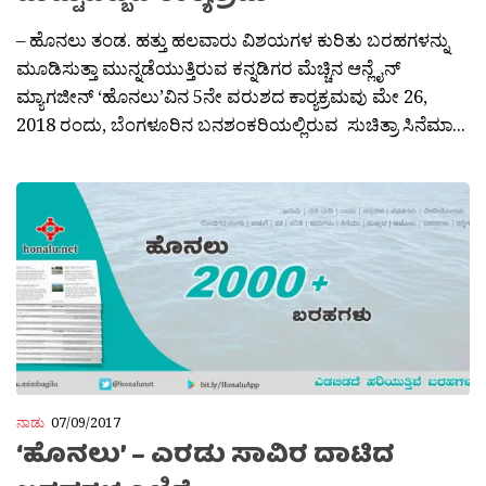
– ಹೊನಲು ತಂಡ. ಹತ್ತು ಹಲವಾರು ವಿಶಯಗಳ ಕುರಿತು ಬರಹಗಳನ್ನು
ಮೂಡಿಸುತ್ತಾ ಮುನ್ನಡೆಯುತ್ತಿರುವ ಕನ್ನಡಿಗರ ಮೆಚ್ಚಿನ ಆನ್ಲೈನ್
ಮ್ಯಾಗಜೀನ್ ‘ಹೊನಲು’ವಿನ 5ನೇ ವರುಶದ ಕಾರ‍್ಯಕ್ರಮವು ಮೇ 26,
2018 ರಂದು, ಬೆಂಗಳೂರಿನ ಬನಶಂಕರಿಯಲ್ಲಿರುವ ಸುಚಿತ್ರಾ ಸಿನೆಮಾ...
ನಾಡು
07/09/2017
‘ಹೊನಲು’ – ಎರಡು ಸಾವಿರ ದಾಟಿದ