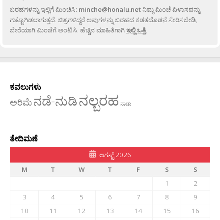
ಬರಹಗಳನ್ನು ಇಲ್ಲಿಗೆ ಮಿಂಚಿಸಿ:
minche@honalu.net
ನಿಮ್ಮ ಮಿಂಚೆ ವಿಳಾಸವನ್ನು
ಗುಟ್ಟಾಗಿಡಲಾಗುತ್ತದೆ. ಚಿತ್ರಗಳಿದ್ದರೆ ಅವುಗಳನ್ನು ಬರಹದ ಕಡತದೊಡನೆ ಸೇರಿಸಬೇಡಿ,
ಬೇರೆಯಾಗಿ ಮಿಂಚೆಗೆ ಅಂಟಿಸಿ. ಹೆಚ್ಚಿನ ಮಾಹಿತಿಗಾಗಿ
ಇಲ್ಲಿ ಒತ್ತಿ
.
ಕವಲುಗಳು
ನಲ್ಬರಹ
ನಡೆ-ನುಡಿ
ಅರಿಮೆ
ನಾಡು
ತೇದಿಮಣೆ
ಆಗಸ್ಟ್ 2026
M
T
W
T
F
S
S
1
2
3
4
5
6
7
8
9
10
11
12
13
14
15
16