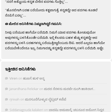
“ನನಗೆ ಅಶ್ಟೊಂದು ಕನ್ನಡ ಬೇರಿನ ಪದಗಳು ಗೊತ್ತಿಲ್ಲ”…
“ಹೊನಲಿಗಾಗಿ ಬರಹ ಬರೆಯೋದು ಕಶ್ಟವಾಗುತ್ತೆ. ಕನ್ನಡದ್ದೇ ಆದ ಪದಗಳು ಕೂಡಲೆ
ನೆನಪಿಗೆ ಬರಲ್ಲ”…
ಈ ಮೇಲಿನ ಅನಿಸಿಕೆಗಳು ನಿಮ್ಮದಾಗಿದ್ದರೆ ಗಮನಿಸಿ:
ನೀವು ಬರೆಯುವ ಹಾಗೆಯೇ ಬರೆಯಿರಿ. ನಿಮಗೆ ಯಾವ ಪದಗಳು ತೋಚುವುದೋ
ಅವುಗಳನ್ನು ಬಳಸಿಕೊಂಡೇ ಬರೆಯಿರಿ. ಇಲ್ಲಿ ಕೆಲವರು ಬಹಳ ಹೆಚ್ಚು ಕನ್ನಡದ್ದೇ ಆದ
ಪದಗಳನ್ನು ಬಳಸಿ ಬರಹಗಳನ್ನು ಬರೆಯುತ್ತಿದ್ದಾರೆಂಬುದು ದಿಟ. ಆದರೆ ಎಲ್ಲರೂ ಹಾಗೆಯೇ
ಬರೆಯಬೇಕೆಂದೇನೂ ಇಲ್ಲ. ನಿಮಗಾದಶ್ಟು ಕನ್ನಡದ್ದೇ ಪದಗಳನ್ನು ಬಳಸಿ ಬರೆಯಿರಿ, ಅಶ್ಟೇ.
ಇತ್ತೀಚಿನ ಅನಿಸಿಕೆಗಳು
Viren
on
ಹುಣಸೆ ಹುಳಿ ಅನ್ನ
Janardhana Relekar
on
ಮರದ ನೆರಳನು ಮರವೇ ನುಂಗಿ ಹಾಕಿದಾಗ…
rjnivah
on
ಮನಸೂರೆಗೊಳ್ಳುವ ಲೈಟ್ಲಮ್ ಕಣಿವೆ
Siddanagouda kalakeri
on
ಬಾದಮಿ ಅಮವಾಸ್ಯೆ: ಚಬನೂರ ಅಮೋಗ ಸಿದ್ದನ