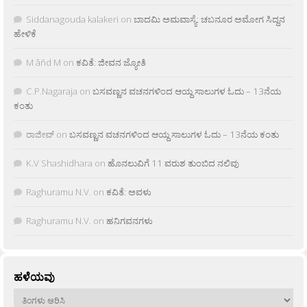
Siddanagouda kalakeri
on
ಬಾದಮಿ ಅಮವಾಸ್ಯೆ: ಚಬನೂರ ಅಮೋಗ ಸಿದ್ದನ
ಹೇಳಿಕೆ
M âñd M
on
ಕವಿತೆ: ಜೀವನ ಜ್ಯೋತಿ
C.P.Nagaraja
on
ಬಸವಣ್ಣನ ವಚನಗಳಿಂದ ಆಯ್ದ ಸಾಲುಗಳ ಓದು – 13ನೆಯ
ಕಂತು
ರಾಜೀವ್
on
ಬಸವಣ್ಣನ ವಚನಗಳಿಂದ ಆಯ್ದ ಸಾಲುಗಳ ಓದು – 13ನೆಯ ಕಂತು
K.V Shashidhara
on
ಹೊನಲುವಿಗೆ 11 ವರುಶ ತುಂಬಿದ ನಲಿವು
Raghuramu N.V.
on
ಕವಿತೆ: ಅವಳು
Raghuramu N.V.
on
ಹನಿಗವನಗಳು
ಹಳೆಯವು
ಹಳೆಯವು