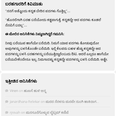
ಬರಹಗಾರರಿಗೆ ಕಿವಿಮಾತು
“ನನಗೆ ಅಶ್ಟೊಂದು ಕನ್ನಡ ಬೇರಿನ ಪದಗಳು ಗೊತ್ತಿಲ್ಲ”…
“ಹೊನಲಿಗಾಗಿ ಬರಹ ಬರೆಯೋದು ಕಶ್ಟವಾಗುತ್ತೆ. ಕನ್ನಡದ್ದೇ ಆದ ಪದಗಳು ಕೂಡಲೆ
ನೆನಪಿಗೆ ಬರಲ್ಲ”…
ಈ ಮೇಲಿನ ಅನಿಸಿಕೆಗಳು ನಿಮ್ಮದಾಗಿದ್ದರೆ ಗಮನಿಸಿ:
ನೀವು ಬರೆಯುವ ಹಾಗೆಯೇ ಬರೆಯಿರಿ. ನಿಮಗೆ ಯಾವ ಪದಗಳು ತೋಚುವುದೋ
ಅವುಗಳನ್ನು ಬಳಸಿಕೊಂಡೇ ಬರೆಯಿರಿ. ಇಲ್ಲಿ ಕೆಲವರು ಬಹಳ ಹೆಚ್ಚು ಕನ್ನಡದ್ದೇ ಆದ
ಪದಗಳನ್ನು ಬಳಸಿ ಬರಹಗಳನ್ನು ಬರೆಯುತ್ತಿದ್ದಾರೆಂಬುದು ದಿಟ. ಆದರೆ ಎಲ್ಲರೂ ಹಾಗೆಯೇ
ಬರೆಯಬೇಕೆಂದೇನೂ ಇಲ್ಲ. ನಿಮಗಾದಶ್ಟು ಕನ್ನಡದ್ದೇ ಪದಗಳನ್ನು ಬಳಸಿ ಬರೆಯಿರಿ, ಅಶ್ಟೇ.
ಇತ್ತೀಚಿನ ಅನಿಸಿಕೆಗಳು
Viren
on
ಹುಣಸೆ ಹುಳಿ ಅನ್ನ
Janardhana Relekar
on
ಮರದ ನೆರಳನು ಮರವೇ ನುಂಗಿ ಹಾಕಿದಾಗ…
rjnivah
on
ಮನಸೂರೆಗೊಳ್ಳುವ ಲೈಟ್ಲಮ್ ಕಣಿವೆ