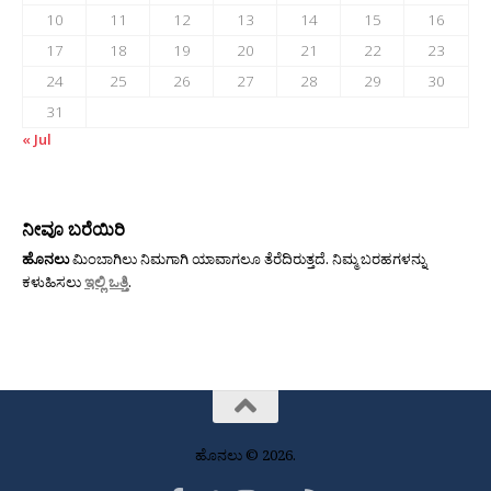
10
11
12
13
14
15
16
17
18
19
20
21
22
23
24
25
26
27
28
29
30
31
« Jul
ನೀವೂ ಬರೆಯಿರಿ
ಹೊನಲು
ಮಿಂಬಾಗಿಲು ನಿಮಗಾಗಿ ಯಾವಾಗಲೂ ತೆರೆದಿರುತ್ತದೆ. ನಿಮ್ಮ ಬರಹಗಳನ್ನು
ಕಳುಹಿಸಲು
ಇಲ್ಲಿ ಒತ್ತಿ
.
ಹೊನಲು © 2026.