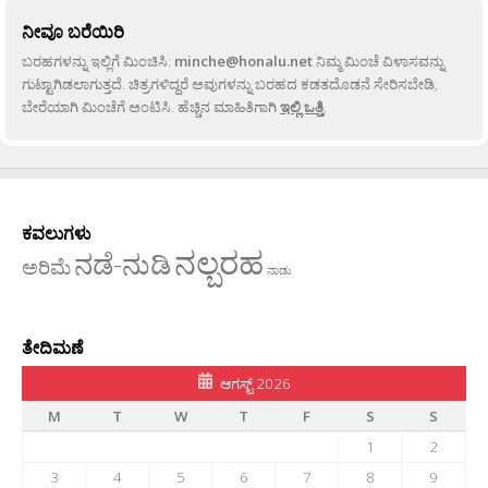
ನೀವೂ ಬರೆಯಿರಿ
ಬರಹಗಳನ್ನು ಇಲ್ಲಿಗೆ ಮಿಂಚಿಸಿ:
minche@honalu.net
ನಿಮ್ಮ ಮಿಂಚೆ ವಿಳಾಸವನ್ನು
ಗುಟ್ಟಾಗಿಡಲಾಗುತ್ತದೆ. ಚಿತ್ರಗಳಿದ್ದರೆ ಅವುಗಳನ್ನು ಬರಹದ ಕಡತದೊಡನೆ ಸೇರಿಸಬೇಡಿ,
ಬೇರೆಯಾಗಿ ಮಿಂಚೆಗೆ ಅಂಟಿಸಿ. ಹೆಚ್ಚಿನ ಮಾಹಿತಿಗಾಗಿ
ಇಲ್ಲಿ ಒತ್ತಿ
.
ಕವಲುಗಳು
ನಲ್ಬರಹ
ನಡೆ-ನುಡಿ
ಅರಿಮೆ
ನಾಡು
ತೇದಿಮಣೆ
ಆಗಸ್ಟ್ 2026
M
T
W
T
F
S
S
1
2
3
4
5
6
7
8
9