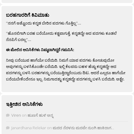
ಬರಹಗಾರರಿಗೆ ಕಿವಿಮಾತು
“ನನಗೆ ಅಶ್ಟೊಂದು ಕನ್ನಡ ಬೇರಿನ ಪದಗಳು ಗೊತ್ತಿಲ್ಲ”…
“ಹೊನಲಿಗಾಗಿ ಬರಹ ಬರೆಯೋದು ಕಶ್ಟವಾಗುತ್ತೆ. ಕನ್ನಡದ್ದೇ ಆದ ಪದಗಳು ಕೂಡಲೆ
ನೆನಪಿಗೆ ಬರಲ್ಲ”…
ಈ ಮೇಲಿನ ಅನಿಸಿಕೆಗಳು ನಿಮ್ಮದಾಗಿದ್ದರೆ ಗಮನಿಸಿ:
ನೀವು ಬರೆಯುವ ಹಾಗೆಯೇ ಬರೆಯಿರಿ. ನಿಮಗೆ ಯಾವ ಪದಗಳು ತೋಚುವುದೋ
ಅವುಗಳನ್ನು ಬಳಸಿಕೊಂಡೇ ಬರೆಯಿರಿ. ಇಲ್ಲಿ ಕೆಲವರು ಬಹಳ ಹೆಚ್ಚು ಕನ್ನಡದ್ದೇ ಆದ
ಪದಗಳನ್ನು ಬಳಸಿ ಬರಹಗಳನ್ನು ಬರೆಯುತ್ತಿದ್ದಾರೆಂಬುದು ದಿಟ. ಆದರೆ ಎಲ್ಲರೂ ಹಾಗೆಯೇ
ಬರೆಯಬೇಕೆಂದೇನೂ ಇಲ್ಲ. ನಿಮಗಾದಶ್ಟು ಕನ್ನಡದ್ದೇ ಪದಗಳನ್ನು ಬಳಸಿ ಬರೆಯಿರಿ, ಅಶ್ಟೇ.
ಇತ್ತೀಚಿನ ಅನಿಸಿಕೆಗಳು
Viren
on
ಹುಣಸೆ ಹುಳಿ ಅನ್ನ
Janardhana Relekar
on
ಮರದ ನೆರಳನು ಮರವೇ ನುಂಗಿ ಹಾಕಿದಾಗ…