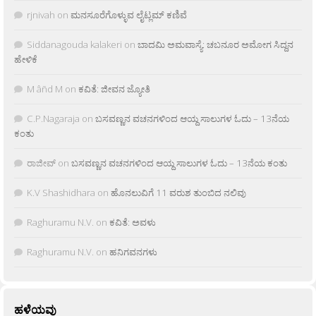
rjnivah
on
ಮನಸೂರೆಗೊಳ್ಳುವ ಲೈಟ್ಲಮ್ ಕಣಿವೆ
Siddanagouda kalakeri
on
ಬಾದಮಿ ಅಮವಾಸ್ಯೆ: ಚಬನೂರ ಅಮೋಗ ಸಿದ್ದನ
ಹೇಳಿಕೆ
M âñd M
on
ಕವಿತೆ: ಜೀವನ ಜ್ಯೋತಿ
C.P.Nagaraja
on
ಬಸವಣ್ಣನ ವಚನಗಳಿಂದ ಆಯ್ದ ಸಾಲುಗಳ ಓದು – 13ನೆಯ
ಕಂತು
ರಾಜೀವ್
on
ಬಸವಣ್ಣನ ವಚನಗಳಿಂದ ಆಯ್ದ ಸಾಲುಗಳ ಓದು – 13ನೆಯ ಕಂತು
K.V Shashidhara
on
ಹೊನಲುವಿಗೆ 11 ವರುಶ ತುಂಬಿದ ನಲಿವು
Raghuramu N.V.
on
ಕವಿತೆ: ಅವಳು
Raghuramu N.V.
on
ಹನಿಗವನಗಳು
ಹಳೆಯವು