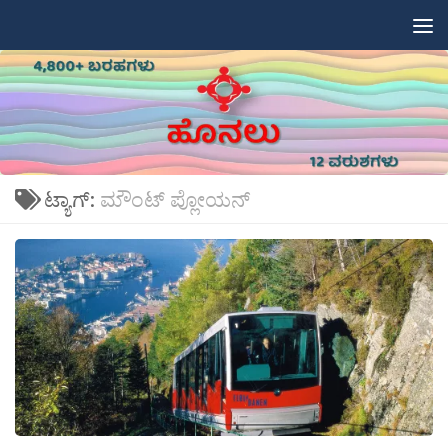
Skip to content
ಟ್ಯಾಗ್:
ಮೌಂಟ್ ಪ್ಲೋಯನ್