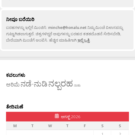
ನೀವೂ ಬರೆಯಿರಿ
ಬರಹಗಳನ್ನು ಇಲ್ಲಿಗೆ ಮಿಂಚಿಸಿ:
minche@honalu.net
ನಿಮ್ಮ ಮಿಂಚೆ ವಿಳಾಸವನ್ನು
ಗುಟ್ಟಾಗಿಡಲಾಗುತ್ತದೆ. ಚಿತ್ರಗಳಿದ್ದರೆ ಅವುಗಳನ್ನು ಬರಹದ ಕಡತದೊಡನೆ ಸೇರಿಸಬೇಡಿ,
ಬೇರೆಯಾಗಿ ಮಿಂಚೆಗೆ ಅಂಟಿಸಿ. ಹೆಚ್ಚಿನ ಮಾಹಿತಿಗಾಗಿ
ಇಲ್ಲಿ ಒತ್ತಿ
.
ಕವಲುಗಳು
ನಲ್ಬರಹ
ನಡೆ-ನುಡಿ
ಅರಿಮೆ
ನಾಡು
ತೇದಿಮಣೆ
ಆಗಸ್ಟ್ 2026
M
T
W
T
F
S
S
1
2