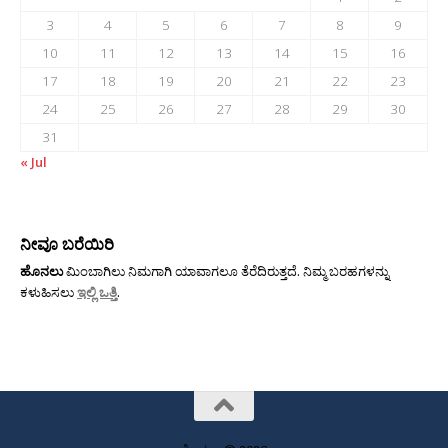
3
4
5
6
7
8
9
10
11
12
13
14
15
16
17
18
19
20
21
22
23
24
25
26
27
28
29
30
31
« Jul
ನೀವೂ ಬರೆಯಿರಿ
ಹೊನಲು
ಮಿಂಬಾಗಿಲು ನಿಮಗಾಗಿ ಯಾವಾಗಲೂ ತೆರೆದಿರುತ್ತದೆ. ನಿಮ್ಮ ಬರಹಗಳನ್ನು
ಕಳುಹಿಸಲು
ಇಲ್ಲಿ ಒತ್ತಿ
.