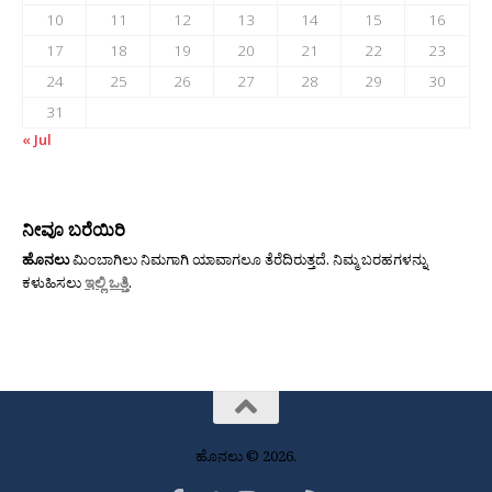
10
11
12
13
14
15
16
17
18
19
20
21
22
23
24
25
26
27
28
29
30
31
« Jul
ನೀವೂ ಬರೆಯಿರಿ
ಹೊನಲು
ಮಿಂಬಾಗಿಲು ನಿಮಗಾಗಿ ಯಾವಾಗಲೂ ತೆರೆದಿರುತ್ತದೆ. ನಿಮ್ಮ ಬರಹಗಳನ್ನು
ಕಳುಹಿಸಲು
ಇಲ್ಲಿ ಒತ್ತಿ
.
ಹೊನಲು © 2026.