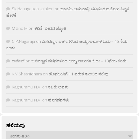
Siddanagouda kalakeri
on
ಬಾದಮಿ ಅಮವಾಸ್ಯೆ: ಚಬನೂರ ಅಮೋಗ ಸಿದ್ದನ
ಹೇಳಿಕೆ
M âñd M
on
ಕವಿತೆ: ಜೀವನ ಜ್ಯೋತಿ
C.P.Nagaraja
on
ಬಸವಣ್ಣನ ವಚನಗಳಿಂದ ಆಯ್ದ ಸಾಲುಗಳ ಓದು – 13ನೆಯ
ಕಂತು
ರಾಜೀವ್
on
ಬಸವಣ್ಣನ ವಚನಗಳಿಂದ ಆಯ್ದ ಸಾಲುಗಳ ಓದು – 13ನೆಯ ಕಂತು
K.V Shashidhara
on
ಹೊನಲುವಿಗೆ 11 ವರುಶ ತುಂಬಿದ ನಲಿವು
Raghuramu N.V.
on
ಕವಿತೆ: ಅವಳು
Raghuramu N.V.
on
ಹನಿಗವನಗಳು
ಹಳೆಯವು
ಹಳೆಯವು