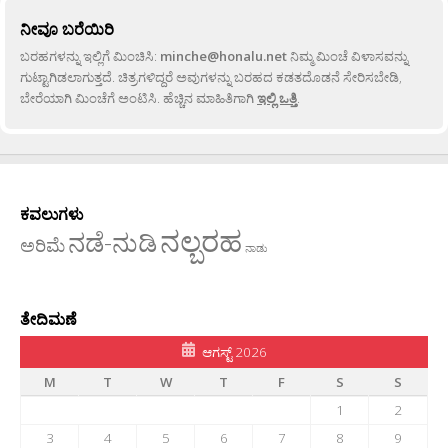
ನೀವೂ ಬರೆಯಿರಿ
ಬರಹಗಳನ್ನು ಇಲ್ಲಿಗೆ ಮಿಂಚಿಸಿ:
minche@honalu.net
ನಿಮ್ಮ ಮಿಂಚೆ ವಿಳಾಸವನ್ನು
ಗುಟ್ಟಾಗಿಡಲಾಗುತ್ತದೆ. ಚಿತ್ರಗಳಿದ್ದರೆ ಅವುಗಳನ್ನು ಬರಹದ ಕಡತದೊಡನೆ ಸೇರಿಸಬೇಡಿ,
ಬೇರೆಯಾಗಿ ಮಿಂಚೆಗೆ ಅಂಟಿಸಿ. ಹೆಚ್ಚಿನ ಮಾಹಿತಿಗಾಗಿ
ಇಲ್ಲಿ ಒತ್ತಿ
.
ಕವಲುಗಳು
ನಲ್ಬರಹ
ನಡೆ-ನುಡಿ
ಅರಿಮೆ
ನಾಡು
ತೇದಿಮಣೆ
ಆಗಸ್ಟ್ 2026
M
T
W
T
F
S
S
1
2
3
4
5
6
7
8
9