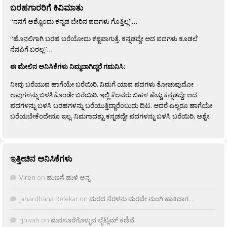
ಬರಹಗಾರರಿಗೆ ಕಿವಿಮಾತು
“ನನಗೆ ಅಶ್ಟೊಂದು ಕನ್ನಡ ಬೇರಿನ ಪದಗಳು ಗೊತ್ತಿಲ್ಲ”…
“ಹೊನಲಿಗಾಗಿ ಬರಹ ಬರೆಯೋದು ಕಶ್ಟವಾಗುತ್ತೆ. ಕನ್ನಡದ್ದೇ ಆದ ಪದಗಳು ಕೂಡಲೆ
ನೆನಪಿಗೆ ಬರಲ್ಲ”…
ಈ ಮೇಲಿನ ಅನಿಸಿಕೆಗಳು ನಿಮ್ಮದಾಗಿದ್ದರೆ ಗಮನಿಸಿ:
ನೀವು ಬರೆಯುವ ಹಾಗೆಯೇ ಬರೆಯಿರಿ. ನಿಮಗೆ ಯಾವ ಪದಗಳು ತೋಚುವುದೋ
ಅವುಗಳನ್ನು ಬಳಸಿಕೊಂಡೇ ಬರೆಯಿರಿ. ಇಲ್ಲಿ ಕೆಲವರು ಬಹಳ ಹೆಚ್ಚು ಕನ್ನಡದ್ದೇ ಆದ
ಪದಗಳನ್ನು ಬಳಸಿ ಬರಹಗಳನ್ನು ಬರೆಯುತ್ತಿದ್ದಾರೆಂಬುದು ದಿಟ. ಆದರೆ ಎಲ್ಲರೂ ಹಾಗೆಯೇ
ಬರೆಯಬೇಕೆಂದೇನೂ ಇಲ್ಲ. ನಿಮಗಾದಶ್ಟು ಕನ್ನಡದ್ದೇ ಪದಗಳನ್ನು ಬಳಸಿ ಬರೆಯಿರಿ, ಅಶ್ಟೇ.
ಇತ್ತೀಚಿನ ಅನಿಸಿಕೆಗಳು
Viren
on
ಹುಣಸೆ ಹುಳಿ ಅನ್ನ
Janardhana Relekar
on
ಮರದ ನೆರಳನು ಮರವೇ ನುಂಗಿ ಹಾಕಿದಾಗ…
rjnivah
on
ಮನಸೂರೆಗೊಳ್ಳುವ ಲೈಟ್ಲಮ್ ಕಣಿವೆ