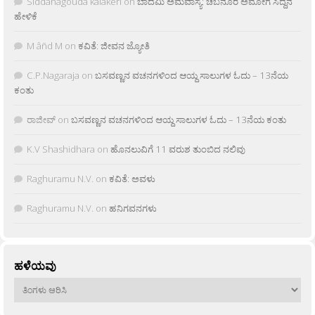
Siddanagouda kalakeri
on
ಬಾದಮಿ ಅಮವಾಸ್ಯೆ: ಚಬನೂರ ಅಮೋಗ ಸಿದ್ದನ
ಹೇಳಿಕೆ
M âñd M
on
ಕವಿತೆ: ಜೀವನ ಜ್ಯೋತಿ
C.P.Nagaraja
on
ಬಸವಣ್ಣನ ವಚನಗಳಿಂದ ಆಯ್ದ ಸಾಲುಗಳ ಓದು – 13ನೆಯ
ಕಂತು
ರಾಜೀವ್
on
ಬಸವಣ್ಣನ ವಚನಗಳಿಂದ ಆಯ್ದ ಸಾಲುಗಳ ಓದು – 13ನೆಯ ಕಂತು
K.V Shashidhara
on
ಹೊನಲುವಿಗೆ 11 ವರುಶ ತುಂಬಿದ ನಲಿವು
Raghuramu N.V.
on
ಕವಿತೆ: ಅವಳು
Raghuramu N.V.
on
ಹನಿಗವನಗಳು
ಹಳೆಯವು
ಹಳೆಯವು