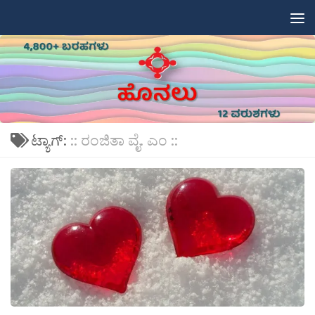
Skip to content
ಟ್ಯಾಗ್:
:: ರಂಜಿತಾ ವೈ. ಎಂ ::