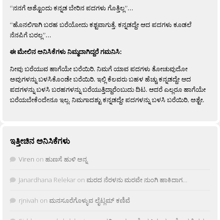
“ನನಗೆ ಅಶ್ಟೊಂದು ಕನ್ನಡ ಬೇರಿನ ಪದಗಳು ಗೊತ್ತಿಲ್ಲ”…
“ಹೊನಲಿಗಾಗಿ ಬರಹ ಬರೆಯೋದು ಕಶ್ಟವಾಗುತ್ತೆ. ಕನ್ನಡದ್ದೇ ಆದ ಪದಗಳು ಕೂಡಲೆ
ನೆನಪಿಗೆ ಬರಲ್ಲ”…
ಈ ಮೇಲಿನ ಅನಿಸಿಕೆಗಳು ನಿಮ್ಮದಾಗಿದ್ದರೆ ಗಮನಿಸಿ:
ನೀವು ಬರೆಯುವ ಹಾಗೆಯೇ ಬರೆಯಿರಿ. ನಿಮಗೆ ಯಾವ ಪದಗಳು ತೋಚುವುದೋ
ಅವುಗಳನ್ನು ಬಳಸಿಕೊಂಡೇ ಬರೆಯಿರಿ. ಇಲ್ಲಿ ಕೆಲವರು ಬಹಳ ಹೆಚ್ಚು ಕನ್ನಡದ್ದೇ ಆದ
ಪದಗಳನ್ನು ಬಳಸಿ ಬರಹಗಳನ್ನು ಬರೆಯುತ್ತಿದ್ದಾರೆಂಬುದು ದಿಟ. ಆದರೆ ಎಲ್ಲರೂ ಹಾಗೆಯೇ
ಬರೆಯಬೇಕೆಂದೇನೂ ಇಲ್ಲ. ನಿಮಗಾದಶ್ಟು ಕನ್ನಡದ್ದೇ ಪದಗಳನ್ನು ಬಳಸಿ ಬರೆಯಿರಿ, ಅಶ್ಟೇ.
ಇತ್ತೀಚಿನ ಅನಿಸಿಕೆಗಳು
Viren
on
ಹುಣಸೆ ಹುಳಿ ಅನ್ನ
Janardhana Relekar
on
ಮರದ ನೆರಳನು ಮರವೇ ನುಂಗಿ ಹಾಕಿದಾಗ…
rjnivah
on
ಮನಸೂರೆಗೊಳ್ಳುವ ಲೈಟ್ಲಮ್ ಕಣಿವೆ