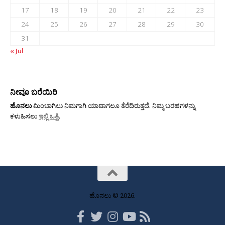
17
18
19
20
21
22
23
24
25
26
27
28
29
30
31
« Jul
ನೀವೂ ಬರೆಯಿರಿ
ಹೊನಲು
ಮಿಂಬಾಗಿಲು ನಿಮಗಾಗಿ ಯಾವಾಗಲೂ ತೆರೆದಿರುತ್ತದೆ. ನಿಮ್ಮ ಬರಹಗಳನ್ನು
ಕಳುಹಿಸಲು
ಇಲ್ಲಿ ಒತ್ತಿ
.
ಹೊನಲು © 2026.