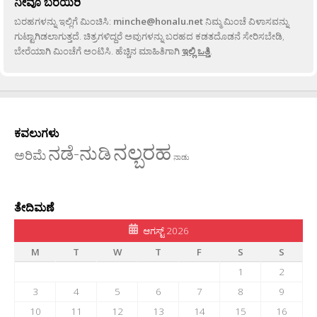
ನೀವೂ ಬರೆಯಿರಿ
ಬರಹಗಳನ್ನು ಇಲ್ಲಿಗೆ ಮಿಂಚಿಸಿ:
minche@honalu.net
ನಿಮ್ಮ ಮಿಂಚೆ ವಿಳಾಸವನ್ನು
ಗುಟ್ಟಾಗಿಡಲಾಗುತ್ತದೆ. ಚಿತ್ರಗಳಿದ್ದರೆ ಅವುಗಳನ್ನು ಬರಹದ ಕಡತದೊಡನೆ ಸೇರಿಸಬೇಡಿ,
ಬೇರೆಯಾಗಿ ಮಿಂಚೆಗೆ ಅಂಟಿಸಿ. ಹೆಚ್ಚಿನ ಮಾಹಿತಿಗಾಗಿ
ಇಲ್ಲಿ ಒತ್ತಿ
.
ಕವಲುಗಳು
ನಲ್ಬರಹ
ನಡೆ-ನುಡಿ
ಅರಿಮೆ
ನಾಡು
ತೇದಿಮಣೆ
ಆಗಸ್ಟ್ 2026
M
T
W
T
F
S
S
1
2
3
4
5
6
7
8
9
10
11
12
13
14
15
16