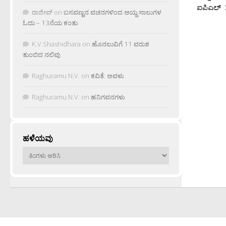
ಐಪಿಎಲ್ 2
ರಾಜೀವ್
on
ಬಸವಣ್ಣನ ವಚನಗಳಿಂದ ಆಯ್ದ ಸಾಲುಗಳ
ಓದು – 13ನೆಯ ಕಂತು
K.V Shashidhara
on
ಹೊನಲುವಿಗೆ 11 ವರುಶ
ತುಂಬಿದ ನಲಿವು
Raghuramu N.V.
on
ಕವಿತೆ: ಅವಳು
Raghuramu N.V.
on
ಹನಿಗವನಗಳು
ಹಳೆಯವು
ಹಳೆಯವು