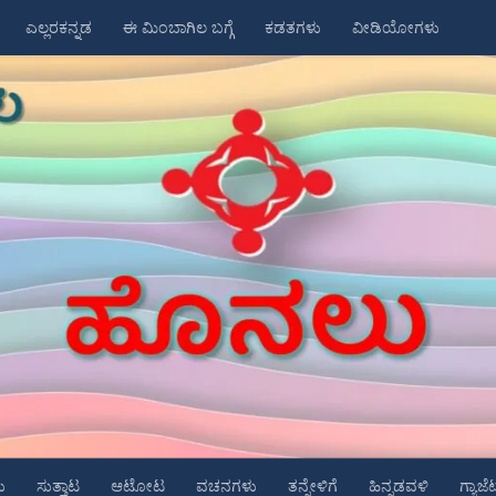
ಎಲ್ಲರಕನ್ನಡ
ಈ ಮಿಂಬಾಗಿಲ ಬಗ್ಗೆ
ಕಡತಗಳು
ವೀಡಿಯೋಗಳು
ು
ಸುತ್ತಾಟ
ಆಟೋಟ
ವಚನಗಳು
ತನ್ನೇಳಿಗೆ
ಹಿನ್ನಡವಳಿ
ಗ್ಯಾಜೆ