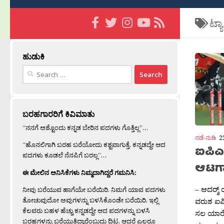
ಟ್ಯ
ಹುಡುಕಿ
Search
for:
ಬರಹಗಾರರಿಗೆ ಕಿವಿಮಾತು
“ನನಗೆ ಅಶ್ಟೊಂದು ಕನ್ನಡ ಬೇರಿನ ಪದಗಳು ಗೊತ್ತಿಲ್ಲ”…
ನಡೆ-ನುಡಿ
2
“ಹೊನಲಿಗಾಗಿ ಬರಹ ಬರೆಯೋದು ಕಶ್ಟವಾಗುತ್ತೆ. ಕನ್ನಡದ್ದೇ ಆದ
ಐಪಿಎಲ
ಪದಗಳು ಕೂಡಲೆ ನೆನಪಿಗೆ ಬರಲ್ಲ”…
ಆಟಗ
ಈ ಮೇಲಿನ ಅನಿಸಿಕೆಗಳು ನಿಮ್ಮದಾಗಿದ್ದರೆ ಗಮನಿಸಿ:
– ಆದರ‍್ಶ್
ನೀವು ಬರೆಯುವ ಹಾಗೆಯೇ ಬರೆಯಿರಿ. ನಿಮಗೆ ಯಾವ ಪದಗಳು
ತೋಚುವುದೋ ಅವುಗಳನ್ನು ಬಳಸಿಕೊಂಡೇ ಬರೆಯಿರಿ. ಇಲ್ಲಿ
ವರುಶ ಐಪ
ಕೆಲವರು ಬಹಳ ಹೆಚ್ಚು ಕನ್ನಡದ್ದೇ ಆದ ಪದಗಳನ್ನು ಬಳಸಿ
ಸಲ ಯಾರೆಲ್
ಬರಹಗಳನ್ನು ಬರೆಯುತ್ತಿದ್ದಾರೆಂಬುದು ದಿಟ. ಆದರೆ ಎಲ್ಲರೂ