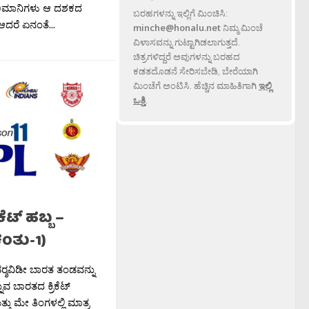
್ ಅಬಿಮಾನಿಗಳು ಆ ದಶಕದ
ಬರಹಗಳನ್ನು ಇಲ್ಲಿಗೆ ಮಿಂಚಿಸಿ:
ಆದರೆ ಏನಂತೆ...
minche@honalu.net
ನಿಮ್ಮ ಮಿಂಚೆ
ವಿಳಾಸವನ್ನು ಗುಟ್ಟಾಗಿಡಲಾಗುತ್ತದೆ.
ಚಿತ್ರಗಳಿದ್ದರೆ ಅವುಗಳನ್ನು ಬರಹದ
ಕಡತದೊಡನೆ ಸೇರಿಸಬೇಡಿ, ಬೇರೆಯಾಗಿ
ಮಿಂಚೆಗೆ ಅಂಟಿಸಿ. ಹೆಚ್ಚಿನ ಮಾಹಿತಿಗಾಗಿ
ಇಲ್ಲಿ
ಒತ್ತಿ
.
ೆಟ್ ಹಬ್ಬ –
ಕಂತು-1)
ರ‍್ಶವಿಡೀ ಬಾರತ ತಂಡವನ್ನು
್ನುವ ಬಾರತದ ಕ್ರಿಕೆಟ್
್ತು ಮೇ ತಿಂಗಳಲ್ಲಿ ಮಾತ್ರ