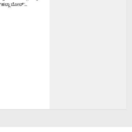
 ‘ಹಲ್ಲಾ ಬೋಲ್’...