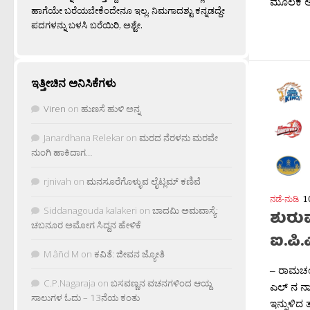
ಮೂಲಕ ಅವರ
ಹಾಗೆಯೇ ಬರೆಯಬೇಕೆಂದೇನೂ ಇಲ್ಲ. ನಿಮಗಾದಶ್ಟು ಕನ್ನಡದ್ದೇ
ಪದಗಳನ್ನು ಬಳಸಿ ಬರೆಯಿರಿ, ಅಶ್ಟೇ.
ಇತ್ತೀಚಿನ ಅನಿಸಿಕೆಗಳು
Viren
on
ಹುಣಸೆ ಹುಳಿ ಅನ್ನ
Janardhana Relekar
on
ಮರದ ನೆರಳನು ಮರವೇ
ನುಂಗಿ ಹಾಕಿದಾಗ…
rjnivah
on
ಮನಸೂರೆಗೊಳ್ಳುವ ಲೈಟ್ಲಮ್ ಕಣಿವೆ
ನಡೆ-ನುಡಿ
1
Siddanagouda kalakeri
on
ಬಾದಮಿ ಅಮವಾಸ್ಯೆ:
ಶುರುವ
ಚಬನೂರ ಅಮೋಗ ಸಿದ್ದನ ಹೇಳಿಕೆ
ಐ.ಪಿ.
M âñd M
on
ಕವಿತೆ: ಜೀವನ ಜ್ಯೋತಿ
– ರಾಮಚಂದ
C.P.Nagaraja
on
ಬಸವಣ್ಣನ ವಚನಗಳಿಂದ ಆಯ್ದ
ಎಲ್ ನ ನಾಲ
ಸಾಲುಗಳ ಓದು – 13ನೆಯ ಕಂತು
ಇನ್ನುಳಿದ