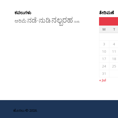
ಕವಲುಗಳು
ತೇದಿಮಣೆ
ನಲ್ಬರಹ
ನಡೆ-ನುಡಿ
ಅರಿಮೆ
ನಾಡು
M
T
3
4
10
11
17
18
24
25
31
« Jul
ಹೊನಲು © 2026.