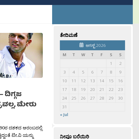
ತೇದಿಮಣೆ
ಆಗಸ್ಟ್ 2026
M
T
W
T
F
S
S
1
2
3
4
5
6
7
8
9
10
11
12
13
14
15
16
17
18
19
20
21
22
23
– ದಿಗ್ಗಜ
24
25
26
27
28
29
30
್ರವಲ್ಲ, ಮೇರು
31
« Jul
 90ರ ದಶಕದ ಆರಂಬದಲ್ಲಿ
ದ್ದಂತೆ ಟೀ.ವಿ ಯನ್ನು
ನೀವೂ ಬರೆಯಿರಿ