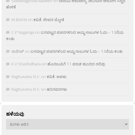
Siddanagouda kalakeri
on
ಬಾದಮಿ ಅಮವಾಸ್ಯೆ: ಚಬನೂರ ಅಮೋಗ ಸಿದ್ದನ
ಹೇಳಿಕೆ
M âñd M
on
ಕವಿತೆ: ಜೀವನ ಜ್ಯೋತಿ
C.P.Nagaraja
on
ಬಸವಣ್ಣನ ವಚನಗಳಿಂದ ಆಯ್ದ ಸಾಲುಗಳ ಓದು – 13ನೆಯ
ಕಂತು
ರಾಜೀವ್
on
ಬಸವಣ್ಣನ ವಚನಗಳಿಂದ ಆಯ್ದ ಸಾಲುಗಳ ಓದು – 13ನೆಯ ಕಂತು
K.V Shashidhara
on
ಹೊನಲುವಿಗೆ 11 ವರುಶ ತುಂಬಿದ ನಲಿವು
Raghuramu N.V.
on
ಕವಿತೆ: ಅವಳು
Raghuramu N.V.
on
ಹನಿಗವನಗಳು
ಹಳೆಯವು
ಹಳೆಯವು