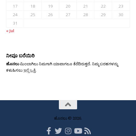
17
18
19
20
21
22
23
24
25
26
27
28
29
30
31
« Jul
ನೀವೂ ಬರೆಯಿರಿ
ಹೊನಲು
ಮಿಂಬಾಗಿಲು ನಿಮಗಾಗಿ ಯಾವಾಗಲೂ ತೆರೆದಿರುತ್ತದೆ. ನಿಮ್ಮ ಬರಹಗಳನ್ನು
ಕಳುಹಿಸಲು
ಇಲ್ಲಿ ಒತ್ತಿ
.
ಹೊನಲು © 2026.