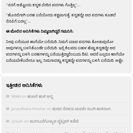
“ನನಗೆ ಅಶ್ಟೊಂದು ಕನ್ನಡ ಬೇರಿನ ಪದಗಳು ಗೊತ್ತಿಲ್ಲ”…
“ಹೊನಲಿಗಾಗಿ ಬರಹ ಬರೆಯೋದು ಕಶ್ಟವಾಗುತ್ತೆ. ಕನ್ನಡದ್ದೇ ಆದ ಪದಗಳು ಕೂಡಲೆ
ನೆನಪಿಗೆ ಬರಲ್ಲ”…
ಈ ಮೇಲಿನ ಅನಿಸಿಕೆಗಳು ನಿಮ್ಮದಾಗಿದ್ದರೆ ಗಮನಿಸಿ:
ನೀವು ಬರೆಯುವ ಹಾಗೆಯೇ ಬರೆಯಿರಿ. ನಿಮಗೆ ಯಾವ ಪದಗಳು ತೋಚುವುದೋ
ಅವುಗಳನ್ನು ಬಳಸಿಕೊಂಡೇ ಬರೆಯಿರಿ. ಇಲ್ಲಿ ಕೆಲವರು ಬಹಳ ಹೆಚ್ಚು ಕನ್ನಡದ್ದೇ ಆದ
ಪದಗಳನ್ನು ಬಳಸಿ ಬರಹಗಳನ್ನು ಬರೆಯುತ್ತಿದ್ದಾರೆಂಬುದು ದಿಟ. ಆದರೆ ಎಲ್ಲರೂ ಹಾಗೆಯೇ
ಬರೆಯಬೇಕೆಂದೇನೂ ಇಲ್ಲ. ನಿಮಗಾದಶ್ಟು ಕನ್ನಡದ್ದೇ ಪದಗಳನ್ನು ಬಳಸಿ ಬರೆಯಿರಿ, ಅಶ್ಟೇ.
ಇತ್ತೀಚಿನ ಅನಿಸಿಕೆಗಳು
Viren
on
ಹುಣಸೆ ಹುಳಿ ಅನ್ನ
Janardhana Relekar
on
ಮರದ ನೆರಳನು ಮರವೇ ನುಂಗಿ ಹಾಕಿದಾಗ…
rjnivah
on
ಮನಸೂರೆಗೊಳ್ಳುವ ಲೈಟ್ಲಮ್ ಕಣಿವೆ