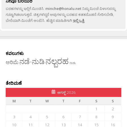
ನೀವೂ ಬರೆಯಿರಿ
ಬರಹಗಳನ್ನು ಇಲ್ಲಿಗೆ ಮಿಂಚಿಸಿ:
minche@honalu.net
ನಿಮ್ಮ ಮಿಂಚೆ ವಿಳಾಸವನ್ನು
ಗುಟ್ಟಾಗಿಡಲಾಗುತ್ತದೆ. ಚಿತ್ರಗಳಿದ್ದರೆ ಅವುಗಳನ್ನು ಬರಹದ ಕಡತದೊಡನೆ ಸೇರಿಸಬೇಡಿ,
ಬೇರೆಯಾಗಿ ಮಿಂಚೆಗೆ ಅಂಟಿಸಿ. ಹೆಚ್ಚಿನ ಮಾಹಿತಿಗಾಗಿ
ಇಲ್ಲಿ ಒತ್ತಿ
.
ಕವಲುಗಳು
ನಲ್ಬರಹ
ನಡೆ-ನುಡಿ
ಅರಿಮೆ
ನಾಡು
ತೇದಿಮಣೆ
ಆಗಸ್ಟ್ 2026
M
T
W
T
F
S
S
1
2
3
4
5
6
7
8
9
10
11
12
13
14
15
16