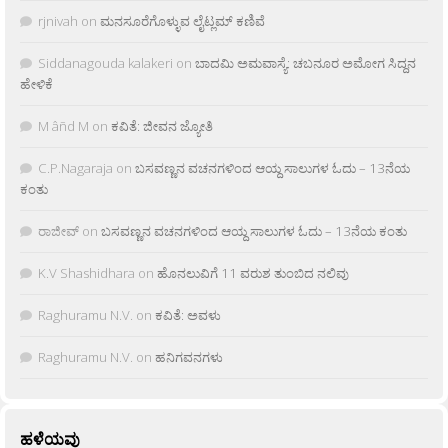
rjnivah
on
ಮನಸೂರೆಗೊಳ್ಳುವ ಲೈಟ್ಲಮ್ ಕಣಿವೆ
Siddanagouda kalakeri
on
ಬಾದಮಿ ಅಮವಾಸ್ಯೆ: ಚಬನೂರ ಅಮೋಗ ಸಿದ್ದನ
ಹೇಳಿಕೆ
M âñd M
on
ಕವಿತೆ: ಜೀವನ ಜ್ಯೋತಿ
C.P.Nagaraja
on
ಬಸವಣ್ಣನ ವಚನಗಳಿಂದ ಆಯ್ದ ಸಾಲುಗಳ ಓದು – 13ನೆಯ
ಕಂತು
ರಾಜೀವ್
on
ಬಸವಣ್ಣನ ವಚನಗಳಿಂದ ಆಯ್ದ ಸಾಲುಗಳ ಓದು – 13ನೆಯ ಕಂತು
K.V Shashidhara
on
ಹೊನಲುವಿಗೆ 11 ವರುಶ ತುಂಬಿದ ನಲಿವು
Raghuramu N.V.
on
ಕವಿತೆ: ಅವಳು
Raghuramu N.V.
on
ಹನಿಗವನಗಳು
ಹಳೆಯವು