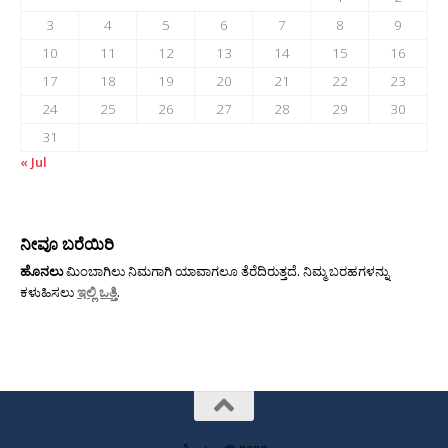
3
4
5
6
7
8
9
10
11
12
13
14
15
16
17
18
19
20
21
22
23
24
25
26
27
28
29
30
31
« Jul
ನೀವೂ ಬರೆಯಿರಿ
ಹೊನಲು
ಮಿಂಬಾಗಿಲು ನಿಮಗಾಗಿ ಯಾವಾಗಲೂ ತೆರೆದಿರುತ್ತದೆ. ನಿಮ್ಮ ಬರಹಗಳನ್ನು
ಕಳುಹಿಸಲು
ಇಲ್ಲಿ ಒತ್ತಿ
.