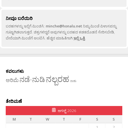
ನೀವೂ ಬರೆಯಿರಿ
ಬರಹಗಳನ್ನು ಇಲ್ಲಿಗೆ ಮಿಂಚಿಸಿ:
minche@honalu.net
ನಿಮ್ಮ ಮಿಂಚೆ ವಿಳಾಸವನ್ನು
ಗುಟ್ಟಾಗಿಡಲಾಗುತ್ತದೆ. ಚಿತ್ರಗಳಿದ್ದರೆ ಅವುಗಳನ್ನು ಬರಹದ ಕಡತದೊಡನೆ ಸೇರಿಸಬೇಡಿ,
ಬೇರೆಯಾಗಿ ಮಿಂಚೆಗೆ ಅಂಟಿಸಿ. ಹೆಚ್ಚಿನ ಮಾಹಿತಿಗಾಗಿ
ಇಲ್ಲಿ ಒತ್ತಿ
.
ಕವಲುಗಳು
ನಲ್ಬರಹ
ನಡೆ-ನುಡಿ
ಅರಿಮೆ
ನಾಡು
ತೇದಿಮಣೆ
ಆಗಸ್ಟ್ 2026
M
T
W
T
F
S
S
1
2