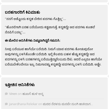
ಬರಹಗಾರರಿಗೆ ಕಿವಿಮಾತು
“ನನಗೆ ಅಶ್ಟೊಂದು ಕನ್ನಡ ಬೇರಿನ ಪದಗಳು ಗೊತ್ತಿಲ್ಲ”…
“ಹೊನಲಿಗಾಗಿ ಬರಹ ಬರೆಯೋದು ಕಶ್ಟವಾಗುತ್ತೆ. ಕನ್ನಡದ್ದೇ ಆದ ಪದಗಳು ಕೂಡಲೆ
ನೆನಪಿಗೆ ಬರಲ್ಲ”…
ಈ ಮೇಲಿನ ಅನಿಸಿಕೆಗಳು ನಿಮ್ಮದಾಗಿದ್ದರೆ ಗಮನಿಸಿ:
ನೀವು ಬರೆಯುವ ಹಾಗೆಯೇ ಬರೆಯಿರಿ. ನಿಮಗೆ ಯಾವ ಪದಗಳು ತೋಚುವುದೋ
ಅವುಗಳನ್ನು ಬಳಸಿಕೊಂಡೇ ಬರೆಯಿರಿ. ಇಲ್ಲಿ ಕೆಲವರು ಬಹಳ ಹೆಚ್ಚು ಕನ್ನಡದ್ದೇ ಆದ
ಪದಗಳನ್ನು ಬಳಸಿ ಬರಹಗಳನ್ನು ಬರೆಯುತ್ತಿದ್ದಾರೆಂಬುದು ದಿಟ. ಆದರೆ ಎಲ್ಲರೂ ಹಾಗೆಯೇ
ಬರೆಯಬೇಕೆಂದೇನೂ ಇಲ್ಲ. ನಿಮಗಾದಶ್ಟು ಕನ್ನಡದ್ದೇ ಪದಗಳನ್ನು ಬಳಸಿ ಬರೆಯಿರಿ, ಅಶ್ಟೇ.
ಇತ್ತೀಚಿನ ಅನಿಸಿಕೆಗಳು
Viren
on
ಹುಣಸೆ ಹುಳಿ ಅನ್ನ
Janardhana Relekar
on
ಮರದ ನೆರಳನು ಮರವೇ ನುಂಗಿ ಹಾಕಿದಾಗ…