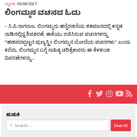
ನಲ್ಬರಹ
05/09/2017
ಲಿಂಗಮ್ಮನ ವಚನದ ಓದು
– ಸಿ.ಪಿ.ನಾಗರಾಜ. ಲಿಂಗಮ್ಮನು ಹನ್ನೆರಡನೆಯ ಶತಮಾನದಲ್ಲಿ ಕನ್ನಡ
ನಾಡಿನಲ್ಲಿದ್ದ ಶಿವಶರಣೆ. ಈಕೆಯು ರಚಿಸಿರುವ ವಚನಗಳನ್ನು
“ಹಡಪದಪ್ಪಣ್ಣನ ಪುಣ್ಯಸ್ತ್ರೀ ಲಿಂಗಮ್ಮನ ಬೋದೆಯ ವಚನಗಳು“ ಎಂದು
ಕರೆದು, ಲಿಂಗಮ್ಮನ ಬಗ್ಗೆ ಸಾಹಿತ್ಯ ಚರಿತ್ರೆಕಾರರು ಈ ಕೆಳಕಂಡ
ವಿವರಣೆಗಳನ್ನು...
ಹುಡುಕಿ
Search
for: