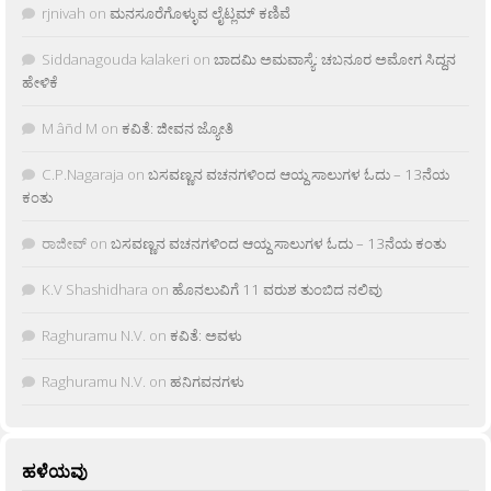
rjnivah
on
ಮನಸೂರೆಗೊಳ್ಳುವ ಲೈಟ್ಲಮ್ ಕಣಿವೆ
Siddanagouda kalakeri
on
ಬಾದಮಿ ಅಮವಾಸ್ಯೆ: ಚಬನೂರ ಅಮೋಗ ಸಿದ್ದನ
ಹೇಳಿಕೆ
M âñd M
on
ಕವಿತೆ: ಜೀವನ ಜ್ಯೋತಿ
C.P.Nagaraja
on
ಬಸವಣ್ಣನ ವಚನಗಳಿಂದ ಆಯ್ದ ಸಾಲುಗಳ ಓದು – 13ನೆಯ
ಕಂತು
ರಾಜೀವ್
on
ಬಸವಣ್ಣನ ವಚನಗಳಿಂದ ಆಯ್ದ ಸಾಲುಗಳ ಓದು – 13ನೆಯ ಕಂತು
K.V Shashidhara
on
ಹೊನಲುವಿಗೆ 11 ವರುಶ ತುಂಬಿದ ನಲಿವು
Raghuramu N.V.
on
ಕವಿತೆ: ಅವಳು
Raghuramu N.V.
on
ಹನಿಗವನಗಳು
ಹಳೆಯವು