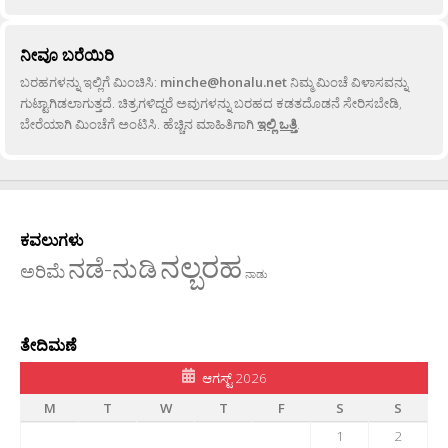
ನೀವೂ ಬರೆಯಿರಿ
ಬರಹಗಳನ್ನು ಇಲ್ಲಿಗೆ ಮಿಂಚಿಸಿ:
minche@honalu.net
ನಿಮ್ಮ ಮಿಂಚೆ ವಿಳಾಸವನ್ನು
ಗುಟ್ಟಾಗಿಡಲಾಗುತ್ತದೆ. ಚಿತ್ರಗಳಿದ್ದರೆ ಅವುಗಳನ್ನು ಬರಹದ ಕಡತದೊಡನೆ ಸೇರಿಸಬೇಡಿ,
ಬೇರೆಯಾಗಿ ಮಿಂಚೆಗೆ ಅಂಟಿಸಿ. ಹೆಚ್ಚಿನ ಮಾಹಿತಿಗಾಗಿ
ಇಲ್ಲಿ ಒತ್ತಿ
.
ಕವಲುಗಳು
ನಲ್ಬರಹ
ನಡೆ-ನುಡಿ
ಅರಿಮೆ
ನಾಡು
ತೇದಿಮಣೆ
ಆಗಸ್ಟ್ 2026
M
T
W
T
F
S
S
1
2