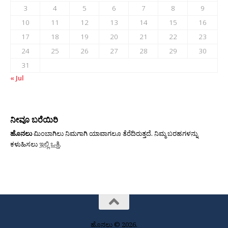
3
4
5
6
7
8
9
10
11
12
13
14
15
16
17
18
19
20
21
22
23
24
25
26
27
28
29
30
31
« Jul
ನೀವೂ ಬರೆಯಿರಿ
ಹೊನಲು
ಮಿಂಬಾಗಿಲು ನಿಮಗಾಗಿ ಯಾವಾಗಲೂ ತೆರೆದಿರುತ್ತದೆ. ನಿಮ್ಮ ಬರಹಗಳನ್ನು
ಕಳುಹಿಸಲು
ಇಲ್ಲಿ ಒತ್ತಿ
.
ಹೊನಲು © 2026.