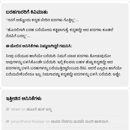
ಬರಹಗಾರರಿಗೆ ಕಿವಿಮಾತು
“ನನಗೆ ಅಶ್ಟೊಂದು ಕನ್ನಡ ಬೇರಿನ ಪದಗಳು ಗೊತ್ತಿಲ್ಲ”…
“ಹೊನಲಿಗಾಗಿ ಬರಹ ಬರೆಯೋದು ಕಶ್ಟವಾಗುತ್ತೆ. ಕನ್ನಡದ್ದೇ ಆದ ಪದಗಳು ಕೂಡಲೆ
ನೆನಪಿಗೆ ಬರಲ್ಲ”…
ಈ ಮೇಲಿನ ಅನಿಸಿಕೆಗಳು ನಿಮ್ಮದಾಗಿದ್ದರೆ ಗಮನಿಸಿ:
ನೀವು ಬರೆಯುವ ಹಾಗೆಯೇ ಬರೆಯಿರಿ. ನಿಮಗೆ ಯಾವ ಪದಗಳು ತೋಚುವುದೋ
ಅವುಗಳನ್ನು ಬಳಸಿಕೊಂಡೇ ಬರೆಯಿರಿ. ಇಲ್ಲಿ ಕೆಲವರು ಬಹಳ ಹೆಚ್ಚು ಕನ್ನಡದ್ದೇ ಆದ
ಪದಗಳನ್ನು ಬಳಸಿ ಬರಹಗಳನ್ನು ಬರೆಯುತ್ತಿದ್ದಾರೆಂಬುದು ದಿಟ. ಆದರೆ ಎಲ್ಲರೂ ಹಾಗೆಯೇ
ಬರೆಯಬೇಕೆಂದೇನೂ ಇಲ್ಲ. ನಿಮಗಾದಶ್ಟು ಕನ್ನಡದ್ದೇ ಪದಗಳನ್ನು ಬಳಸಿ ಬರೆಯಿರಿ, ಅಶ್ಟೇ.
ಇತ್ತೀಚಿನ ಅನಿಸಿಕೆಗಳು
Viren
on
ಹುಣಸೆ ಹುಳಿ ಅನ್ನ
Janardhana Relekar
on
ಮರದ ನೆರಳನು ಮರವೇ ನುಂಗಿ ಹಾಕಿದಾಗ…