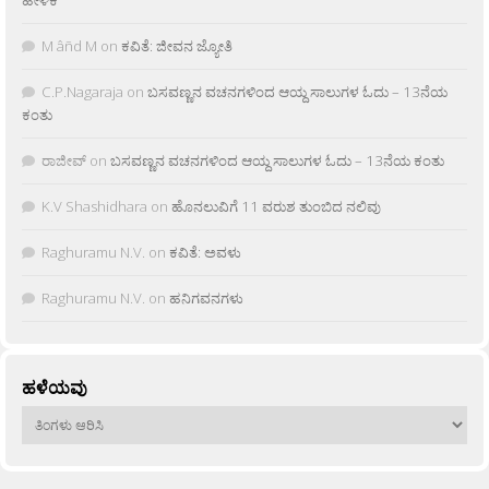
M âñd M
on
ಕವಿತೆ: ಜೀವನ ಜ್ಯೋತಿ
C.P.Nagaraja
on
ಬಸವಣ್ಣನ ವಚನಗಳಿಂದ ಆಯ್ದ ಸಾಲುಗಳ ಓದು – 13ನೆಯ
ಕಂತು
ರಾಜೀವ್
on
ಬಸವಣ್ಣನ ವಚನಗಳಿಂದ ಆಯ್ದ ಸಾಲುಗಳ ಓದು – 13ನೆಯ ಕಂತು
K.V Shashidhara
on
ಹೊನಲುವಿಗೆ 11 ವರುಶ ತುಂಬಿದ ನಲಿವು
Raghuramu N.V.
on
ಕವಿತೆ: ಅವಳು
Raghuramu N.V.
on
ಹನಿಗವನಗಳು
ಹಳೆಯವು
ಹಳೆಯವು