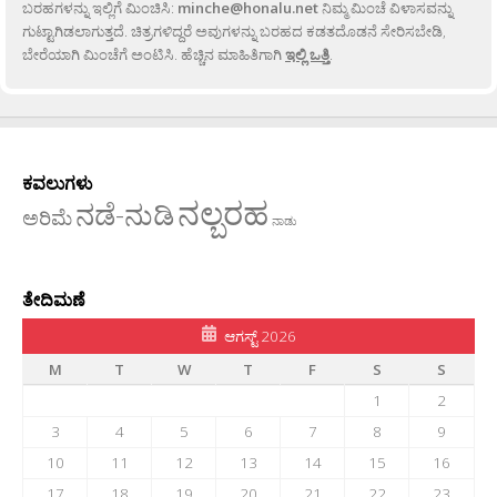
ಬರಹಗಳನ್ನು ಇಲ್ಲಿಗೆ ಮಿಂಚಿಸಿ:
minche@honalu.net
ನಿಮ್ಮ ಮಿಂಚೆ ವಿಳಾಸವನ್ನು
ಗುಟ್ಟಾಗಿಡಲಾಗುತ್ತದೆ. ಚಿತ್ರಗಳಿದ್ದರೆ ಅವುಗಳನ್ನು ಬರಹದ ಕಡತದೊಡನೆ ಸೇರಿಸಬೇಡಿ,
ಬೇರೆಯಾಗಿ ಮಿಂಚೆಗೆ ಅಂಟಿಸಿ. ಹೆಚ್ಚಿನ ಮಾಹಿತಿಗಾಗಿ
ಇಲ್ಲಿ ಒತ್ತಿ
.
ಕವಲುಗಳು
ನಲ್ಬರಹ
ನಡೆ-ನುಡಿ
ಅರಿಮೆ
ನಾಡು
ತೇದಿಮಣೆ
ಆಗಸ್ಟ್ 2026
M
T
W
T
F
S
S
1
2
3
4
5
6
7
8
9
10
11
12
13
14
15
16
17
18
19
20
21
22
23