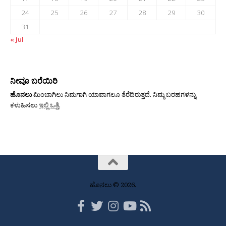
24
25
26
27
28
29
30
31
« Jul
ನೀವೂ ಬರೆಯಿರಿ
ಹೊನಲು
ಮಿಂಬಾಗಿಲು ನಿಮಗಾಗಿ ಯಾವಾಗಲೂ ತೆರೆದಿರುತ್ತದೆ. ನಿಮ್ಮ ಬರಹಗಳನ್ನು
ಕಳುಹಿಸಲು
ಇಲ್ಲಿ ಒತ್ತಿ
.
ಹೊನಲು © 2026.