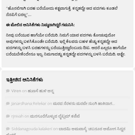
“ಹೊನಲಿಗಾಗಿ ಬರಹ ಬರೆಯೋದು ಕಶ್ಟವಾಗುತ್ತೆ. ಕನ್ನಡದ್ದೇ ಆದ ಪದಗಳು ಕೂಡಲೆ
ನೆನಪಿಗೆ ಬರಲ್ಲ”…
ಈ ಮೇಲಿನ ಅನಿಸಿಕೆಗಳು ನಿಮ್ಮದಾಗಿದ್ದರೆ ಗಮನಿಸಿ:
ನೀವು ಬರೆಯುವ ಹಾಗೆಯೇ ಬರೆಯಿರಿ. ನಿಮಗೆ ಯಾವ ಪದಗಳು ತೋಚುವುದೋ
ಅವುಗಳನ್ನು ಬಳಸಿಕೊಂಡೇ ಬರೆಯಿರಿ. ಇಲ್ಲಿ ಕೆಲವರು ಬಹಳ ಹೆಚ್ಚು ಕನ್ನಡದ್ದೇ ಆದ
ಪದಗಳನ್ನು ಬಳಸಿ ಬರಹಗಳನ್ನು ಬರೆಯುತ್ತಿದ್ದಾರೆಂಬುದು ದಿಟ. ಆದರೆ ಎಲ್ಲರೂ ಹಾಗೆಯೇ
ಬರೆಯಬೇಕೆಂದೇನೂ ಇಲ್ಲ. ನಿಮಗಾದಶ್ಟು ಕನ್ನಡದ್ದೇ ಪದಗಳನ್ನು ಬಳಸಿ ಬರೆಯಿರಿ, ಅಶ್ಟೇ.
ಇತ್ತೀಚಿನ ಅನಿಸಿಕೆಗಳು
Viren
on
ಹುಣಸೆ ಹುಳಿ ಅನ್ನ
Janardhana Relekar
on
ಮರದ ನೆರಳನು ಮರವೇ ನುಂಗಿ ಹಾಕಿದಾಗ…
rjnivah
on
ಮನಸೂರೆಗೊಳ್ಳುವ ಲೈಟ್ಲಮ್ ಕಣಿವೆ
Siddanagouda kalakeri
on
ಬಾದಮಿ ಅಮವಾಸ್ಯೆ: ಚಬನೂರ ಅಮೋಗ ಸಿದ್ದನ
ಹೇಳಿಕೆ